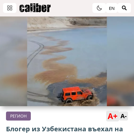
EN
A+
A-
РЕГИОН
Блогер из Узбекистана въехал на