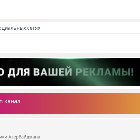
оциальных сетях
m канал
ики Азербайджана