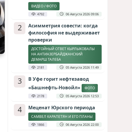
ВИДЕО / ФОТО
4792
06 Августа 2026 09:06
2
Асимметрия совести: когда
философия не выдерживает
проверки
ДОСТОЙНЫЙ ОТВЕТ КЫРЛЫКОВАЛЫ
НА АНТИАЗЕРБАЙДЖАНСКИЙ
ДЕМАРШ ТАЛЕБА
2181
05 Августа 2026 11:49
3
В Уфе горит нефтезавод
«Башнефть-Новойл»
ФОТО
2178
05 Августа 2026 12:53
4
Меценат Юрского периода
САМВЕЛ КАРАПЕТЯН И ЕГО ПЛАНЫ
1866
06 Августа 2026 22:00