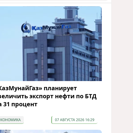
КазМунайГаз» планирует
величить экспорт нефти по БТД
а 31 процент
ЭКОНОМИКА
07 АВГУСТА 2026 16:29