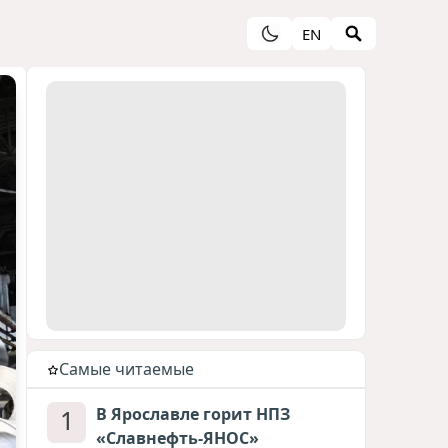
EN
Cамые читаемые
1
В Ярославле горит НПЗ
«Славнефть-ЯНОС»