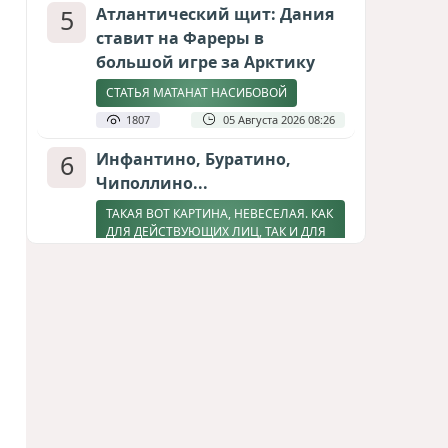
5
Атлантический щит: Дания
ставит на Фареры в
большой игре за Арктику
СТАТЬЯ МАТАНАТ НАСИБОВОЙ
1807
05 Августа 2026 08:26
6
Инфантино, Буратино,
Чиполлино...
ТАКАЯ ВОТ КАРТИНА, НЕВЕСЕЛАЯ. КАК
ДЛЯ ДЕЙСТВУЮЩИХ ЛИЦ, ТАК И ДЛЯ
ЗРИТЕЛЕЙ
1595
05 Августа 2026 10:15
7
Зять главкома ВКС РФ погиб
при взрыве у ресторана в
Москве
ВИДЕО / ФОТО
1271
05 Августа 2026 16:31
8
Тень биткоина над Грузией: