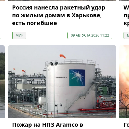
Россия нанесла ракетный удар
W
по жилым домам в Харькове,
п
есть погибшие
к
МИР
09 АВГУСТА 2026 11:22
Пожар на НПЗ Aramco в
Г