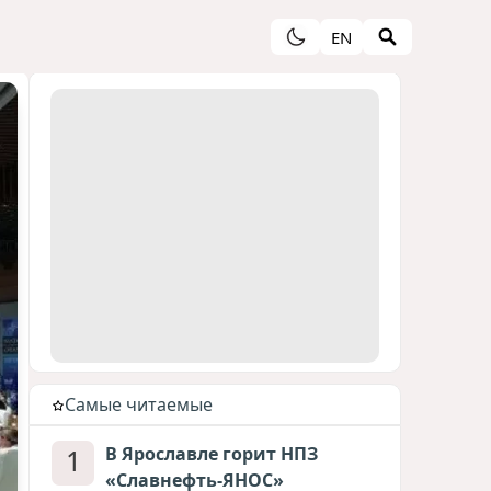
EN
Cамые читаемые
1
В Ярославле горит НПЗ
«Славнефть-ЯНОС»