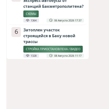
экспресс-автобусы от
станций Бакметрополитена?
СХЕМЫ
1364
06 Августа 2026 17:37
6
Затоплен участок
строящейся в Баку новой
трассы
СТРОЙКА ПРИОСТАНОВЛЕНА / ВИДЕО
1328
08 Августа 2026 11:17
7
Дипломатия человеческого
измерения
ПОЧЕМУ ВИЗИТ БАЙРАМОВА В КИЕВ –
ЭТО БОЛЬШЕ, ЧЕМ ПРОТОКОЛ
1275
06 Августа 2026 16:04
8
Америка сворачивает
флаги: Вашингтон