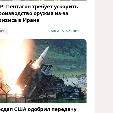
P: Пентагон требует ускорить
роизводство оружия из-за
ризиса в Иране
МИР
09 АВГУСТА 2026 10:58
осдеп США одобрил передачу