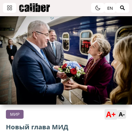
EN
A+
A-
МИР
Новый глава МИД