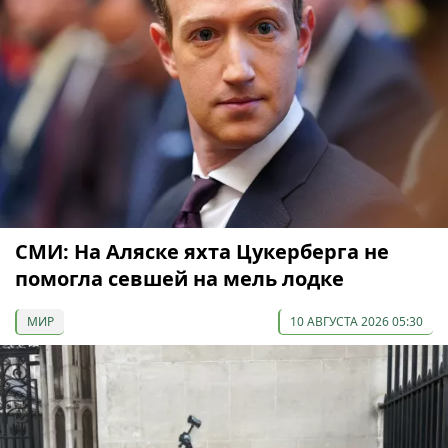
СМИ: На Аляске яхта Цукерберга не
помогла севшей на мель лодке
МИР
10 АВГУСТА 2026 05:30