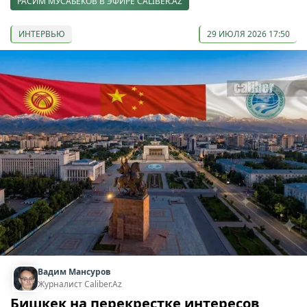
РАСИМ МУСАБЕКОВ В ЭФИРЕ CALIBER.AZ
ИНТЕРВЬЮ
29 ИЮЛЯ 2026 17:50
Вадим Мансуров
Журналист Caliber.Az
Бишкек на перекрестке интересов