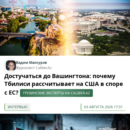
Вадим Мансуров
Журналист Caliber.Az
Достучаться до Вашингтона: почему
Тбилиси рассчитывает на США в споре
с ЕС?
ГРУЗИНСКИЕ ЭКСПЕРТЫ НА CALIBER.AZ
ИНТЕРВЬЮ
03 АВГУСТА 2026 17:31