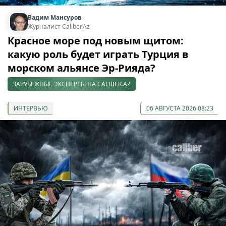
Вадим Мансуров
Журналист Caliber.Az
Красное море под новым щитом:
какую роль будет играть Турция в
морском альянсе Эр-Рияда?
ЗАРУБЕЖНЫЕ ЭКСПЕРТЫ НА CALIBER.AZ
ИНТЕРВЬЮ
06 АВГУСТА 2026 08:23