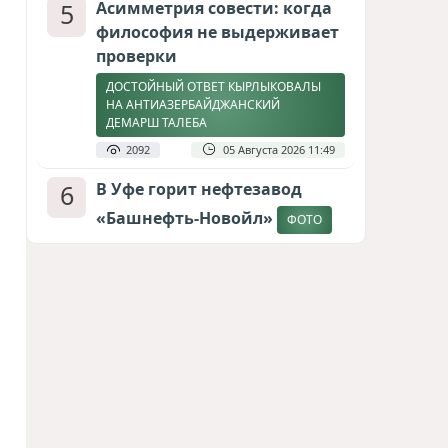
5
Асимметрия совести: когда
философия не выдерживает
проверки
ДОСТОЙНЫЙ ОТВЕТ КЫРЛЫКОВАЛЫ
НА АНТИАЗЕРБАЙДЖАНСКИЙ
ДЕМАРШ ТАЛЕБА
2092
05 Августа 2026 11:49
6
В Уфе горит нефтезавод
«Башнефть-Новойл»
ФОТО
2032
05 Августа 2026 12:53
7
Меценат Юрского периода
САМВЕЛ КАРАПЕТЯН И ЕГО ПЛАНЫ
1756
06 Августа 2026 22:00
8
Атлантический щит: Дания
ставит на Фареры в
большой игре за Арктику