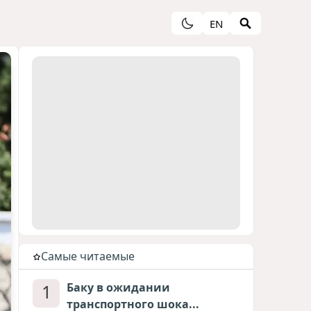
EN
Cамые читаемые
1
Баку в ожидании
транспортного шока...