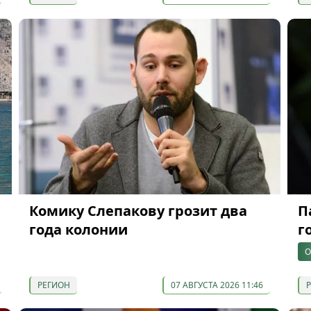
Комику Слепакову грозит два
П
года колонии
г
О
РЕГИОН
07 АВГУСТА 2026 11:46