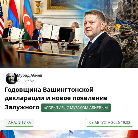
Мурад Абиев
Caliber.Az
Годовщина Вашингтонской
декларации и новое появление
Залужного
«СОБЫТИЯ» С МУРАДОМ АБИЕВЫМ
АНАЛИТИКА
08 АВГУСТА 2026 19:32