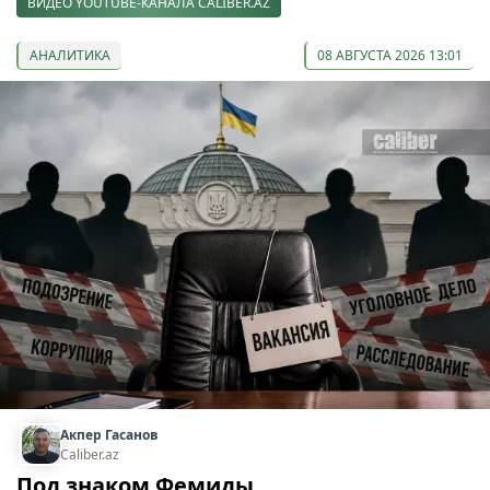
ВИДЕО YOUTUBE-КАНАЛА CALIBER.AZ
АНАЛИТИКА
08 АВГУСТА 2026 13:01
Акпер Гасанов
Caliber.az
Под знаком Фемиды