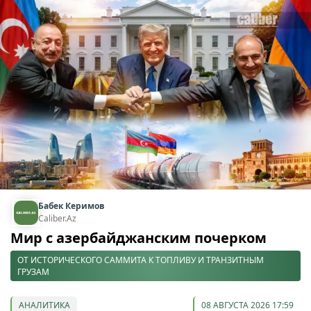
Бабек Керимов
Caliber.Az
Мир с азербайджанским почерком
ОТ ИСТОРИЧЕСКОГО САММИТА К ТОПЛИВУ И ТРАНЗИТНЫМ
ГРУЗАМ
АНАЛИТИКА
08 АВГУСТА 2026 17:59