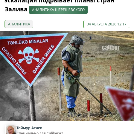
эскалация подрывает планы стран
Залива
АНАЛИТИКА ШЕРЕШЕВСКОГО
АНАЛИТИКА
04 АВГУСТА 2026 12:17
Теймур Атаев
Специально для Caliber.Az