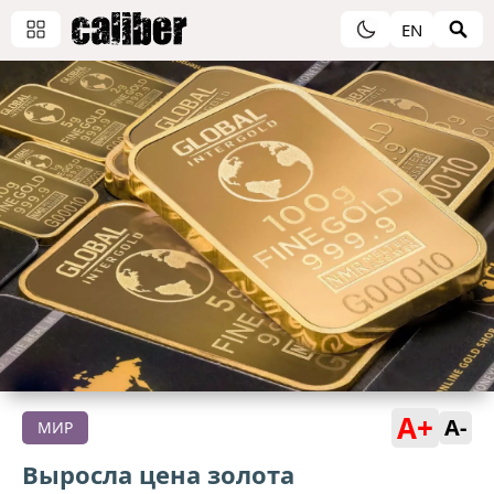
EN
A+
A-
МИР
Выросла цена золота