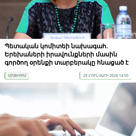
Պետական ​​կոմիտեի նախագահ.
Երեխաների իրավունքների մասին
գործող օրենքի տարբերակը հնացած է
ՍՈՑԻՈՒՄ
28 ՀՈՒՆՎԱՐԻ 2026 14:50