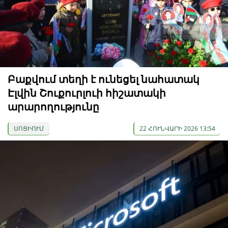
Բաքվում տեղի է ունեցել նահատակ
Էլվին Շուքուրլուի հիշատակի
արարողությունը
ՍՈՑԻՈՒՄ
22 ՀՈՒՆՎԱՐԻ 2026 13:54