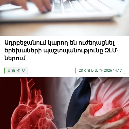
Ադրբեջանում կարող են ուժեղացնել
երեխաների պաշտպանությունը ԶԼՄ-
ներում
ՍՈՑԻՈՒՄ
28 ՀՈՒՆՎԱՐԻ 2026 14:17