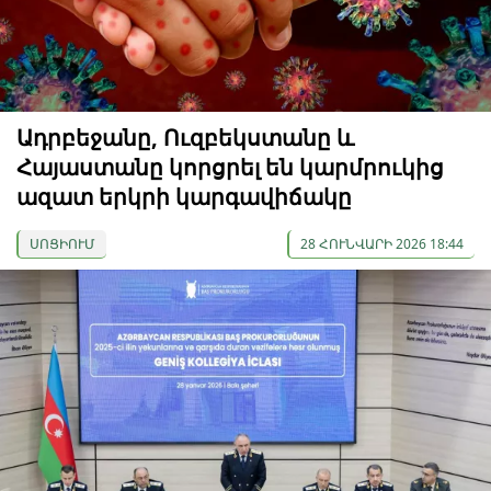
Ադրբեջանը, Ուզբեկստանը և
Հայաստանը կորցրել են կարմրուկից
ազատ երկրի կարգավիճակը
ՍՈՑԻՈՒՄ
28 ՀՈՒՆՎԱՐԻ 2026 18:44