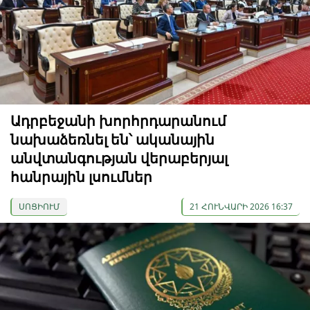
Ադրբեջանի խորհրդարանում
նախաձեռնել են՝ ականային
անվտանգության վերաբերյալ
հանրային լսումներ
ՍՈՑԻՈՒՄ
21 ՀՈՒՆՎԱՐԻ 2026 16:37