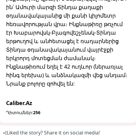
ին՝ Ամուրի մարզի Տինդա քաղաքի
օդանավակայանից մի քանի կիլոմետր
հեռավորության վրա։ Ինքնաթիռը թռչում
էր Խաբարովսկ-Բլագովեշչենսկ-Տինդա
երթուղով և անհետացել է ռադարներից
Տինդա օդանավակայանում վայրէջքի
երկրորդ մոտեցման ժամանակ։
Ինքնաթիռում եղել է 42 ուղևոր (ներառյալ
հինգ երեխա) և անձնակազմի վեց անդամ։
Նրանք բոլորը զոհվել են:
Caliber.Az
Դիտումներ:
256
Liked the story? Share it on social media!