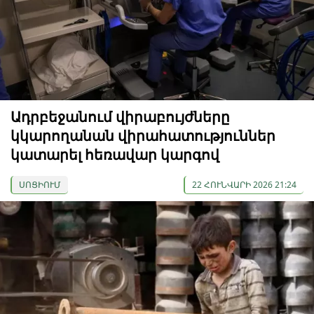
Ադրբեջանում վիրաբույժները
կկարողանան վիրահատություններ
կատարել հեռավար կարգով
ՍՈՑԻՈՒՄ
22 ՀՈՒՆՎԱՐԻ 2026 21:24