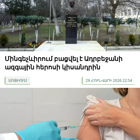
Մինգեչևիրում բացվել է Ադրբեջանի
ազգային հերոսի կիսանդրին
ՍՈՑԻՈՒՄ
29 ՀՈՒՆՎԱՐԻ 2026 22:54