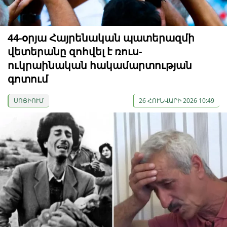
44-օրյա Հայրենական պատերազմի
վետերանը զոհվել է ռուս-
ուկրաինական հակամարտության
գոտում
ՍՈՑԻՈՒՄ
26 ՀՈՒՆՎԱՐԻ 2026 10:49