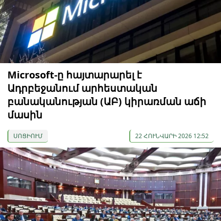
Microsoft-ը հայտարարել է
Ադրբեջանում արհեստական
բանականության (ԱԲ) կիրառման աճի
մասին
ՍՈՑԻՈՒՄ
22 ՀՈՒՆՎԱՐԻ 2026 12:52