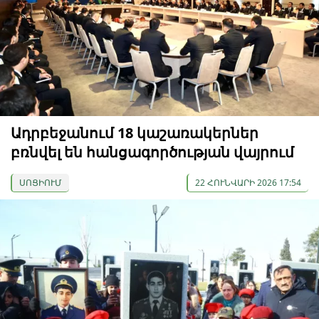
Ադրբեջանում 18 կաշառակերներ
բռնվել են հանցագործության վայրում
ՍՈՑԻՈՒՄ
22 ՀՈՒՆՎԱՐԻ 2026 17:54