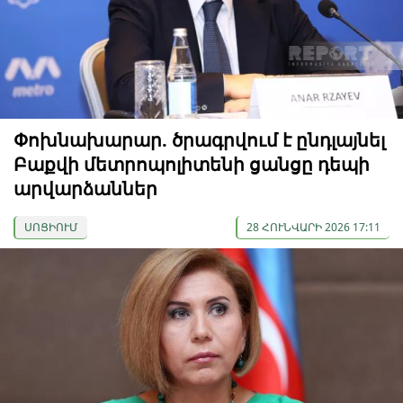
Փոխնախարար. ծրագրվում է ընդլայնել
Բաքվի մետրոպոլիտենի ցանցը դեպի
արվարձաններ
ՍՈՑԻՈՒՄ
28 ՀՈՒՆՎԱՐԻ 2026 17:11