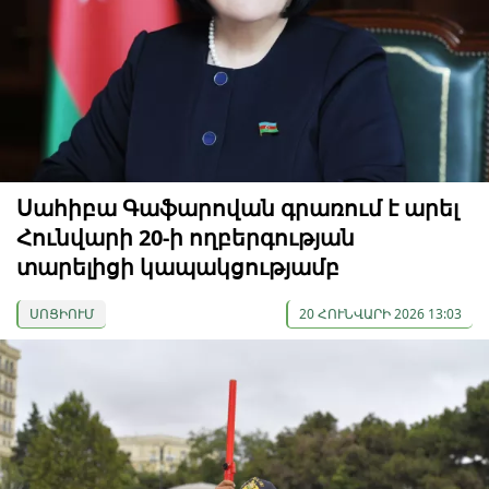
Սահիբա Գաֆարովան գրառում է արել
Հունվարի 20-ի ողբերգության
տարելիցի կապակցությամբ
ՍՈՑԻՈՒՄ
20 ՀՈՒՆՎԱՐԻ 2026 13:03