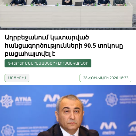
Ադրբեջանում կատարված
հանցագործությունների 90.5 տոկոսը
բացահայտվել է
ԹՎԵՐ ԵՒ ՄԱՆՐԱՄԱՍՆԵՐ / ԼՈՒՍԱՆԿԱՐՆԵՐ
ՍՈՑԻՈՒՄ
28 ՀՈՒՆՎԱՐԻ 2026 18:33