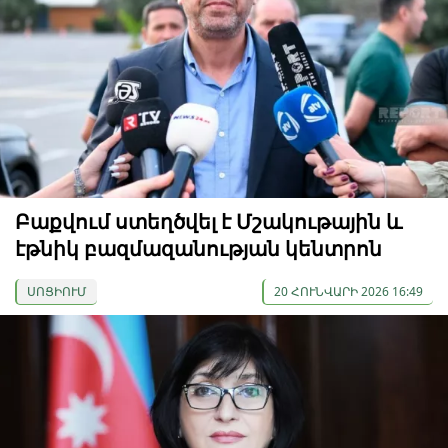
Բաքվում ստեղծվել է Մշակութային և
էթնիկ բազմազանության կենտրոն
ՍՈՑԻՈՒՄ
20 ՀՈՒՆՎԱՐԻ 2026 16:49