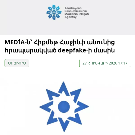
MEDİA-ն՝ Հիքմեթ Հաջիևի անունից
հրապարակված deepfake-ի մասին
ՍՈՑԻՈՒՄ
27 ՀՈՒՆՎԱՐԻ 2026 17:17