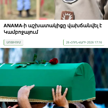
ANAMA-ի աշխատակիցը վախճանվել է
Կամբոջայում
ՍՈՑԻՈՒՄ
26 ՀՈՒՆՎԱՐԻ 2026 17:16