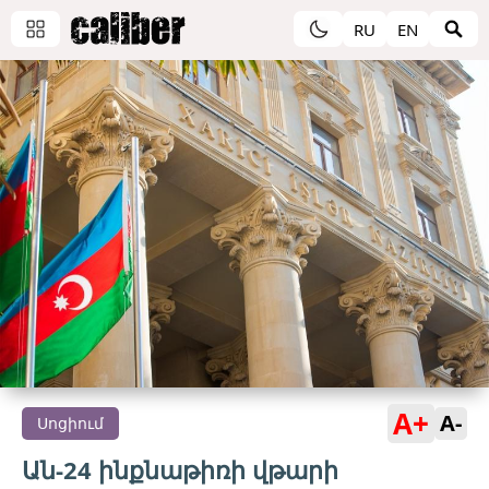
RU
EN
A+
A-
Սոցիում
Ան-24 ինքնաթիռի վթարի