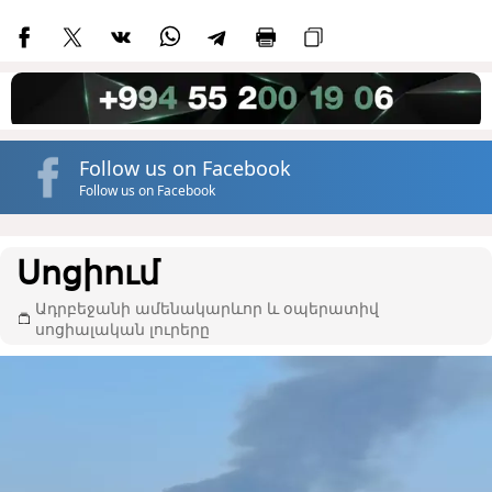
Follow us on Facebook
Follow us on Facebook
Սոցիում
Ադրբեջանի ամենակարևոր և օպերատիվ
սոցիալական լուրերը