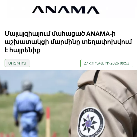
Մալայզիայում մահացած ANAMA-ի
աշխատակցի մարմինը տեղափոխվում
է հայրենիք
ՍՈՑԻՈՒՄ
27 ՀՈՒՆՎԱՐԻ 2026 09:53