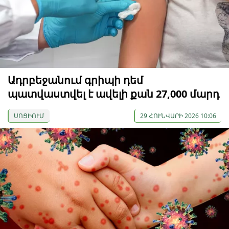
Ադրբեջանում գրիպի դեմ
պատվաստվել է ավելի քան 27,000 մարդ
ՍՈՑԻՈՒՄ
29 ՀՈՒՆՎԱՐԻ 2026 10:06