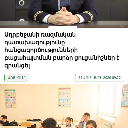
Ադրբեջանի ռազմական
դատախազությունը
հանցագործությունների
բացահայտման բարձր ցուցանիշներ է
գրանցել
ՍՈՑԻՈՒՄ
24 ՀՈՒՆՎԱՐԻ 2026 09:22