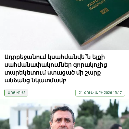
Ադրբեջանում կսահմանվե՞ն ելքի
սահմանափակումներ զորակոչից
տարեկետում ստացած մի շարք
անձանց նկատմամբ
ՍՈՑԻՈՒՄ
21 ՀՈՒՆՎԱՐԻ 2026 15:17