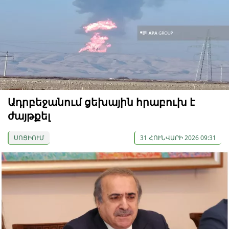
Ադրբեջանում ցեխային հրաբուխ է
ժայթքել
ՍՈՑԻՈՒՄ
31 ՀՈՒՆՎԱՐԻ 2026 09:31