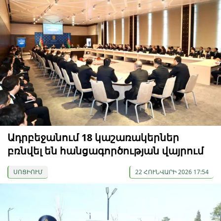
Ադրբեջանում 18 կաշառակերներ
բռնվել են հանցագործության վայրում
ՍՈՑԻՈՒՄ
22 ՀՈՒՆՎԱՐԻ 2026 17:54