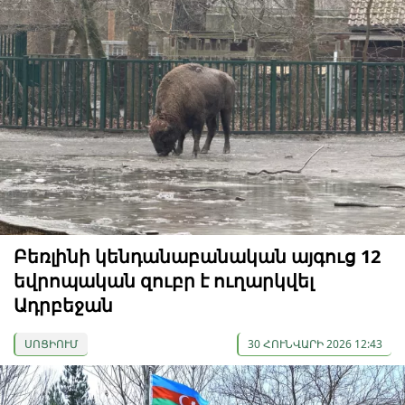
Բեռլինի կենդանաբանական այգուց 12
եվրոպական զուբր է ուղարկվել
Ադրբեջան
ՍՈՑԻՈՒՄ
30 ՀՈՒՆՎԱՐԻ 2026 12:43