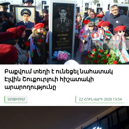
Բաքվում տեղի է ունեցել նահատակ
Էլվին Շուքուրլուի հիշատակի
արարողությունը
ՍՈՑԻՈՒՄ
22 ՀՈՒՆՎԱՐԻ 2026 13:54