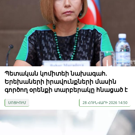
Պետական ​​կոմիտեի նախագահ.
Երեխաների իրավունքների մասին
գործող օրենքի տարբերակը հնացած է
ՍՈՑԻՈՒՄ
28 ՀՈՒՆՎԱՐԻ 2026 14:50