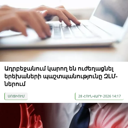
Ադրբեջանում կարող են ուժեղացնել
երեխաների պաշտպանությունը ԶԼՄ-
ներում
ՍՈՑԻՈՒՄ
28 ՀՈՒՆՎԱՐԻ 2026 14:17