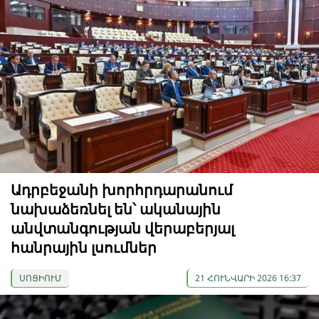
Ադրբեջանի խորհրդարանում
նախաձեռնել են՝ ականային
անվտանգության վերաբերյալ
հանրային լսումներ
ՍՈՑԻՈՒՄ
21 ՀՈՒՆՎԱՐԻ 2026 16:37