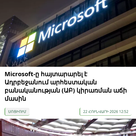
Microsoft-ը հայտարարել է
Ադրբեջանում արհեստական
բանականության (ԱԲ) կիրառման աճի
մասին
ՍՈՑԻՈՒՄ
22 ՀՈՒՆՎԱՐԻ 2026 12:52