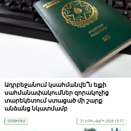
Ադրբեջանում կսահմանվե՞ն ելքի
սահմանափակումներ զորակոչից
տարեկետում ստացած մի շարք
անձանց նկատմամբ
ՍՈՑԻՈՒՄ
21 ՀՈՒՆՎԱՐԻ 2026 15:17