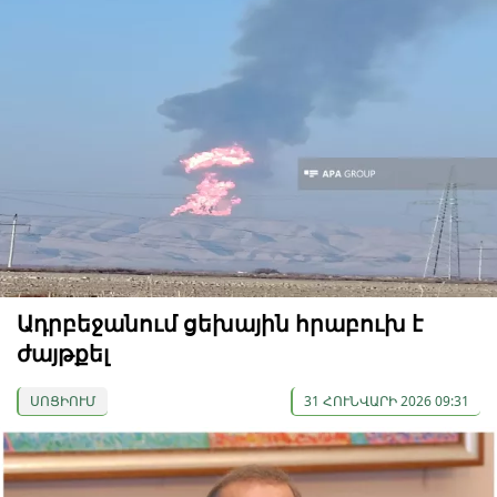
Ադրբեջանում ցեխային հրաբուխ է
ժայթքել
ՍՈՑԻՈՒՄ
31 ՀՈՒՆՎԱՐԻ 2026 09:31