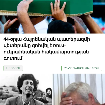
44-օրյա Հայրենական պատերազմի
վետերանը զոհվել է ռուս-
ուկրաինական հակամարտության
գոտում
ՍՈՑԻՈՒՄ
26 ՀՈՒՆՎԱՐԻ 2026 10:49