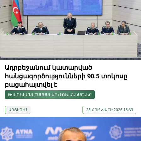
Ադրբեջանում կատարված
հանցագործությունների 90.5 տոկոսը
բացահայտվել է
ԹՎԵՐ ԵՒ ՄԱՆՐԱՄԱՍՆԵՐ / ԼՈՒՍԱՆԿԱՐՆԵՐ
ՍՈՑԻՈՒՄ
28 ՀՈՒՆՎԱՐԻ 2026 18:33