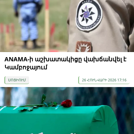
ANAMA-ի աշխատակիցը վախճանվել է
Կամբոջայում
ՍՈՑԻՈՒՄ
26 ՀՈՒՆՎԱՐԻ 2026 17:16