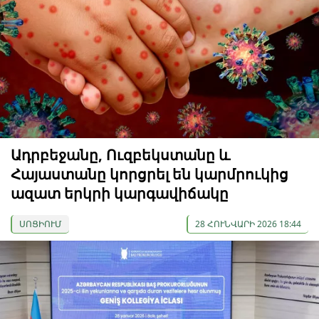
Ադրբեջանը, Ուզբեկստանը և
Հայաստանը կորցրել են կարմրուկից
ազատ երկրի կարգավիճակը
ՍՈՑԻՈՒՄ
28 ՀՈՒՆՎԱՐԻ 2026 18:44