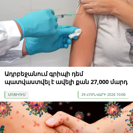
Ադրբեջանում գրիպի դեմ
պատվաստվել է ավելի քան 27,000 մարդ
ՍՈՑԻՈՒՄ
29 ՀՈՒՆՎԱՐԻ 2026 10:06