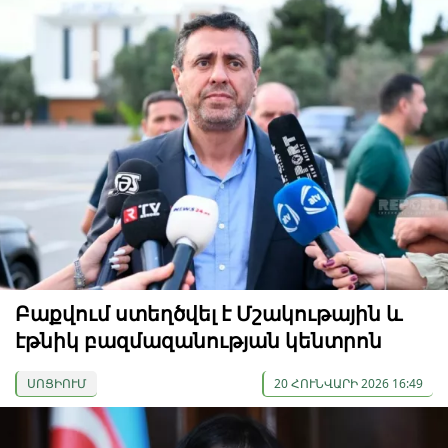
Բաքվում ստեղծվել է Մշակութային և
էթնիկ բազմազանության կենտրոն
ՍՈՑԻՈՒՄ
20 ՀՈՒՆՎԱՐԻ 2026 16:49