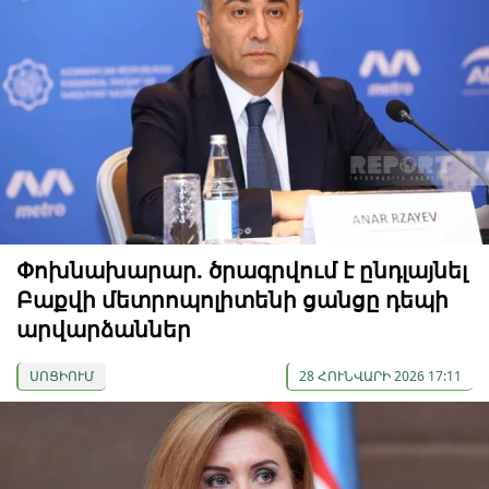
Փոխնախարար. ծրագրվում է ընդլայնել
Բաքվի մետրոպոլիտենի ցանցը դեպի
արվարձաններ
ՍՈՑԻՈՒՄ
28 ՀՈՒՆՎԱՐԻ 2026 17:11