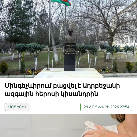
Մինգեչևիրում բացվել է Ադրբեջանի
ազգային հերոսի կիսանդրին
ՍՈՑԻՈՒՄ
29 ՀՈՒՆՎԱՐԻ 2026 22:54