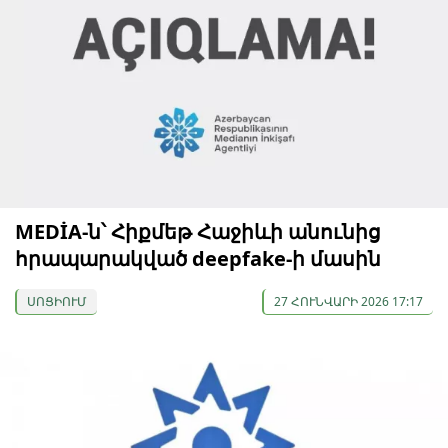
MEDİA-ն՝ Հիքմեթ Հաջիևի անունից
հրապարակված deepfake-ի մասին
ՍՈՑԻՈՒՄ
27 ՀՈՒՆՎԱՐԻ 2026 17:17