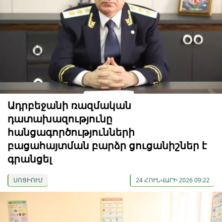
Ադրբեջանի ռազմական
դատախազությունը
հանցագործությունների
բացահայտման բարձր ցուցանիշներ է
գրանցել
ՍՈՑԻՈՒՄ
24 ՀՈՒՆՎԱՐԻ 2026 09:22