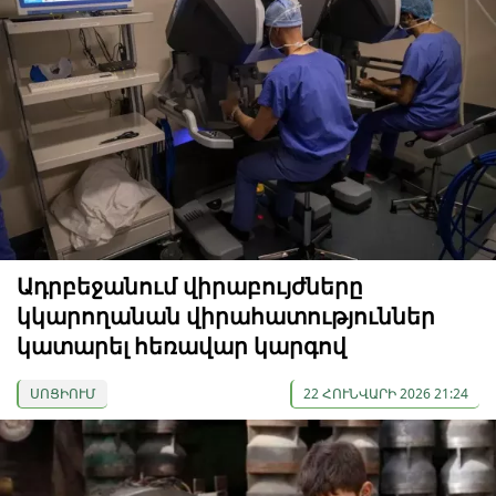
Ադրբեջանում վիրաբույժները
կկարողանան վիրահատություններ
կատարել հեռավար կարգով
ՍՈՑԻՈՒՄ
22 ՀՈՒՆՎԱՐԻ 2026 21:24