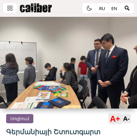
RU
EN
A+
A-
Սոցիում
Գերմանիայի Շտուտգարտ