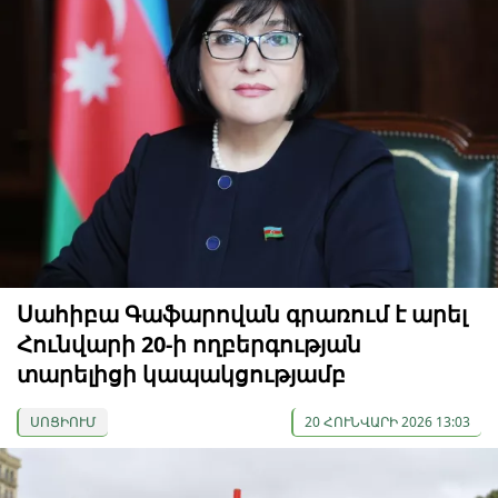
Սահիբա Գաֆարովան գրառում է արել
Հունվարի 20-ի ողբերգության
տարելիցի կապակցությամբ
ՍՈՑԻՈՒՄ
20 ՀՈՒՆՎԱՐԻ 2026 13:03