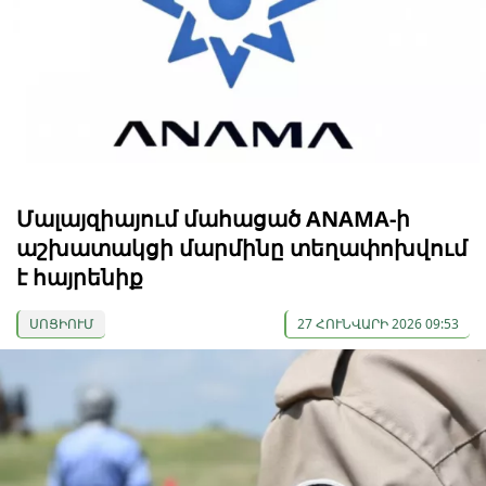
Մալայզիայում մահացած ANAMA-ի
աշխատակցի մարմինը տեղափոխվում
է հայրենիք
ՍՈՑԻՈՒՄ
27 ՀՈՒՆՎԱՐԻ 2026 09:53