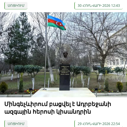
ՍՈՑԻՈՒՄ
30 ՀՈՒՆՎԱՐԻ 2026 12:43
Մինգեչևիրում բացվել է Ադրբեջանի
ազգային հերոսի կիսանդրին
ՍՈՑԻՈՒՄ
29 ՀՈՒՆՎԱՐԻ 2026 22:54