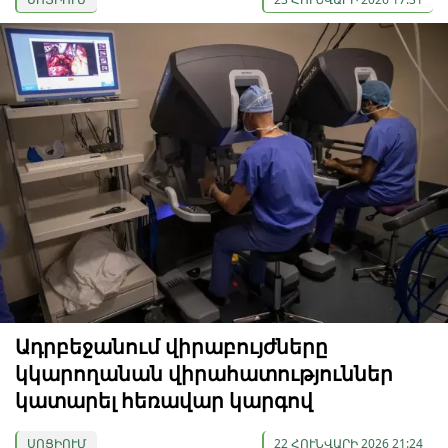
Ադրբեջանում վիրաբույժները
կկարողանան վիրահատություններ
կատարել հեռավար կարգով
ՍՈՑԻՈՒՄ
22 ՀՈՒՆՎԱՐԻ 2026 21:24