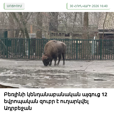
ՍՈՑԻՈՒՄ
30 ՀՈՒՆՎԱՐԻ 2026 16:40
Բեռլինի կենդանաբանական այգուց 12
եվրոպական զուբր է ուղարկվել
Ադրբեջան