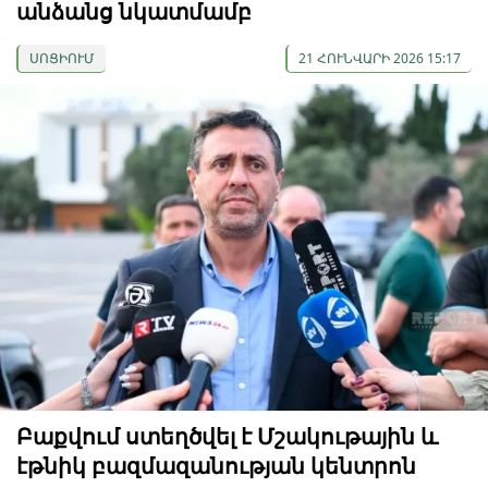
անձանց նկատմամբ
ՍՈՑԻՈՒՄ
21 ՀՈՒՆՎԱՐԻ 2026 15:17
Բաքվում ստեղծվել է Մշակութային և
էթնիկ բազմազանության կենտրոն