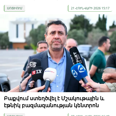
ՍՈՑԻՈՒՄ
21 ՀՈՒՆՎԱՐԻ 2026 15:17
Բաքվում ստեղծվել է Մշակութային և
էթնիկ բազմազանության կենտրոն