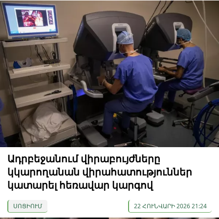
Ադրբեջանում վիրաբույժները
կկարողանան վիրահատություններ
կատարել հեռավար կարգով
ՍՈՑԻՈՒՄ
22 ՀՈՒՆՎԱՐԻ 2026 21:24