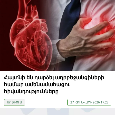
Հայտնի են դարձել ադրբեջանցիների
համար ամենամահացու
հիվանդությունները
ՍՈՑԻՈՒՄ
27 ՀՈՒՆՎԱՐԻ 2026 17:23