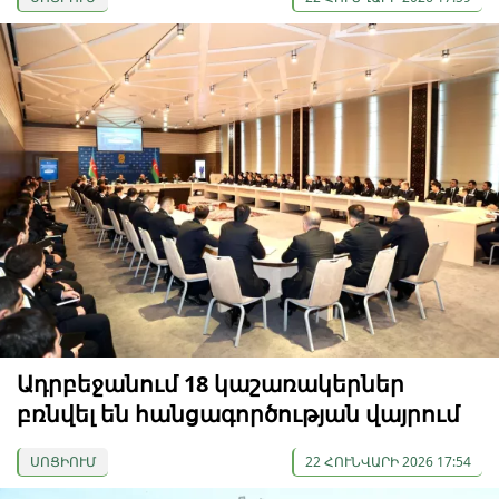
Ադրբեջանում 18 կաշառակերներ
բռնվել են հանցագործության վայրում
ՍՈՑԻՈՒՄ
22 ՀՈՒՆՎԱՐԻ 2026 17:54