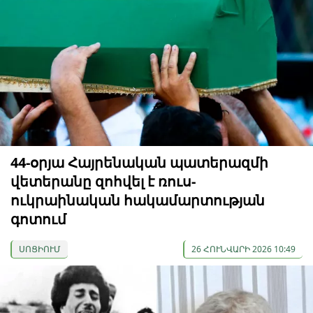
44-օրյա Հայրենական պատերազմի
վետերանը զոհվել է ռուս-
ուկրաինական հակամարտության
գոտում
ՍՈՑԻՈՒՄ
26 ՀՈՒՆՎԱՐԻ 2026 10:49