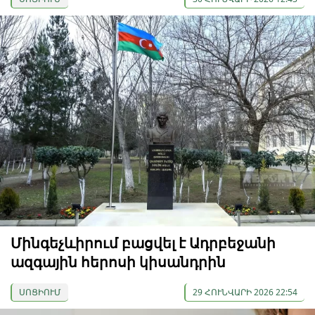
Մինգեչևիրում բացվել է Ադրբեջանի
ազգային հերոսի կիսանդրին
ՍՈՑԻՈՒՄ
29 ՀՈՒՆՎԱՐԻ 2026 22:54