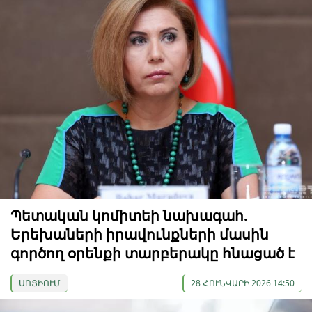
Պետական ​​կոմիտեի նախագահ.
Երեխաների իրավունքների մասին
գործող օրենքի տարբերակը հնացած է
ՍՈՑԻՈՒՄ
28 ՀՈՒՆՎԱՐԻ 2026 14:50