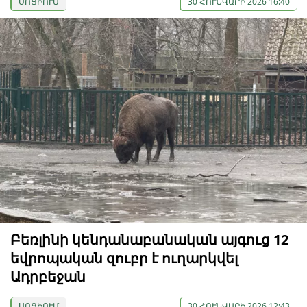
ՍՈՑԻՈՒՄ
30 ՀՈՒՆՎԱՐԻ 2026 16:40
Բեռլինի կենդանաբանական այգուց 12
եվրոպական զուբր է ուղարկվել
Ադրբեջան
ՍՈՑԻՈՒՄ
30 ՀՈՒՆՎԱՐԻ 2026 12:43