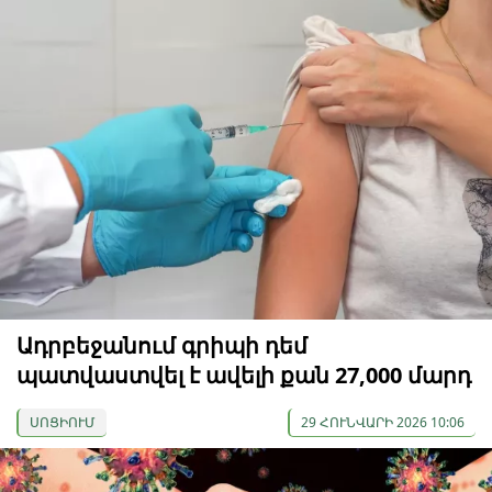
Ադրբեջանում գրիպի դեմ
պատվաստվել է ավելի քան 27,000 մարդ
ՍՈՑԻՈՒՄ
29 ՀՈՒՆՎԱՐԻ 2026 10:06