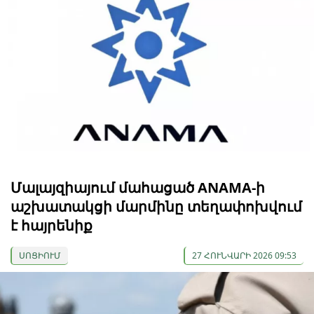
Մալայզիայում մահացած ANAMA-ի
աշխատակցի մարմինը տեղափոխվում
է հայրենիք
ՍՈՑԻՈՒՄ
27 ՀՈՒՆՎԱՐԻ 2026 09:53