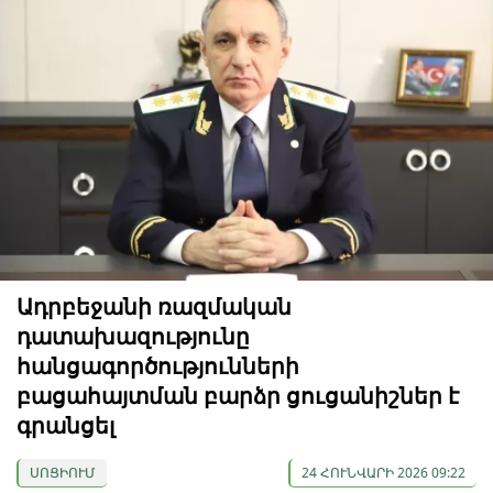
Ադրբեջանի ռազմական
դատախազությունը
հանցագործությունների
բացահայտման բարձր ցուցանիշներ է
գրանցել
ՍՈՑԻՈՒՄ
24 ՀՈՒՆՎԱՐԻ 2026 09:22