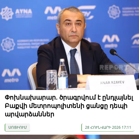
Փոխնախարար. ծրագրվում է ընդլայնել
Բաքվի մետրոպոլիտենի ցանցը դեպի
արվարձաններ
ՍՈՑԻՈՒՄ
28 ՀՈՒՆՎԱՐԻ 2026 17:11