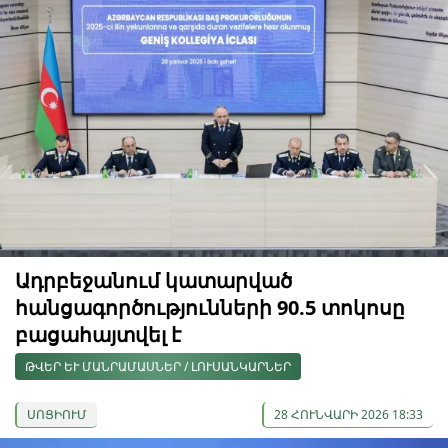
Ադրբեջանում կատարված
հանցագործությունների 90.5 տոկոսը
բացահայտվել է
ԹՎԵՐ ԵՒ ՄԱՆՐԱՄԱՍՆԵՐ / ԼՈՒՍԱՆԿԱՐՆԵՐ
ՍՈՑԻՈՒՄ
28 ՀՈՒՆՎԱՐԻ 2026 18:33