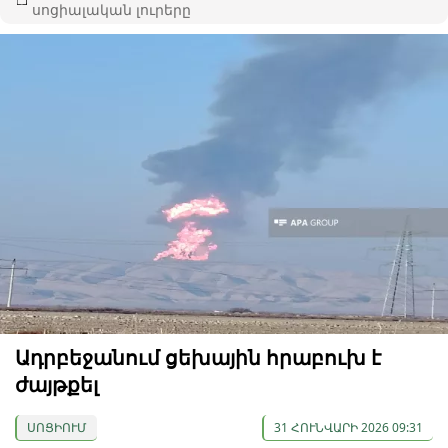
սոցիալական լուրերը
Ադրբեջանում ցեխային հրաբուխ է
ժայթքել
ՍՈՑԻՈՒՄ
31 ՀՈՒՆՎԱՐԻ 2026 09:31