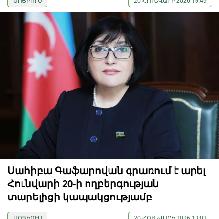
ՍՈՑԻՈՒՄ
20 ՀՈՒՆՎԱՐԻ 2026 16:49
Սահիբա Գաֆարովան գրառում է արել
Հունվարի 20-ի ողբերգության
տարելիցի կապակցությամբ
ՍՈՑԻՈՒՄ
20 ՀՈՒՆՎԱՐԻ 2026 13:03