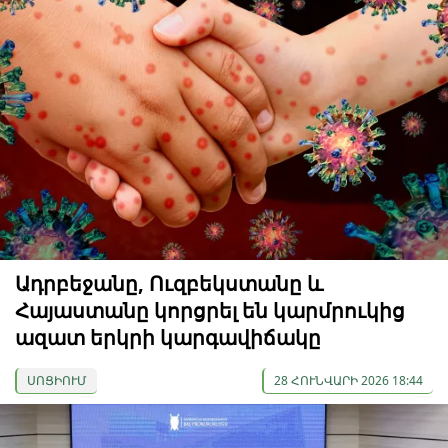
Ադրբեջանը, Ուզբեկստանը և
Հայաստանը կորցրել են կարմրուկից
ազատ երկրի կարգավիճակը
ՍՈՑԻՈՒՄ
28 ՀՈՒՆՎԱՐԻ 2026 18:44