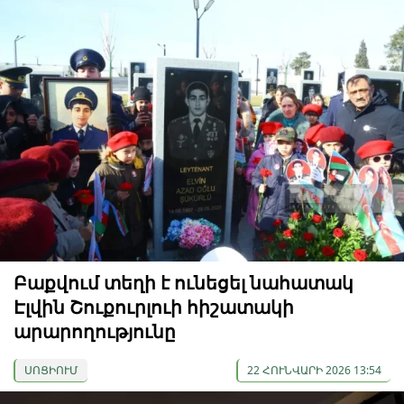
Բաքվում տեղի է ունեցել նահատակ
Էլվին Շուքուրլուի հիշատակի
արարողությունը
ՍՈՑԻՈՒՄ
22 ՀՈՒՆՎԱՐԻ 2026 13:54