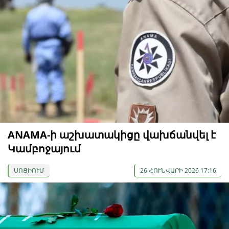
ANAMA-ի աշխատակիցը վախճանվել է
Կամբոջայում
ՍՈՑԻՈՒՄ
26 ՀՈՒՆՎԱՐԻ 2026 17:16