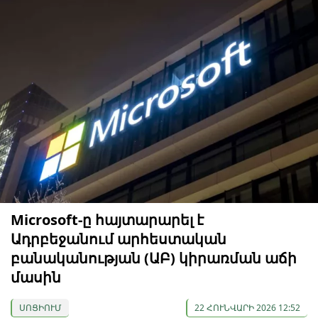
Microsoft-ը հայտարարել է
Ադրբեջանում արհեստական
բանականության (ԱԲ) կիրառման աճի
մասին
ՍՈՑԻՈՒՄ
22 ՀՈՒՆՎԱՐԻ 2026 12:52