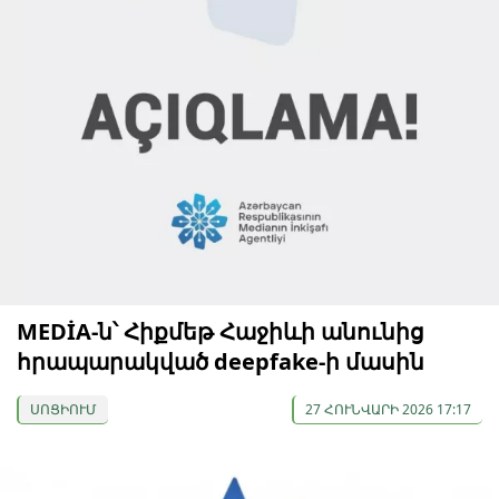
MEDİA-ն՝ Հիքմեթ Հաջիևի անունից
հրապարակված deepfake-ի մասին
ՍՈՑԻՈՒՄ
27 ՀՈՒՆՎԱՐԻ 2026 17:17