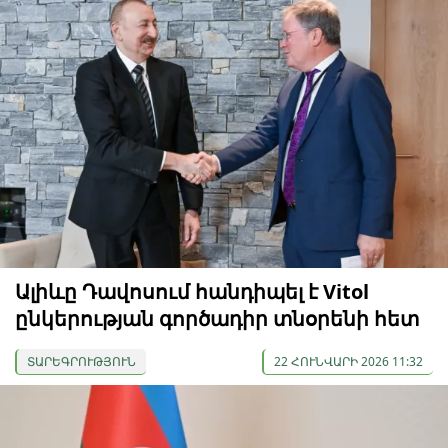
Ալիևը Դավոսում հանդիպել է Vitol
ընկերության գործադիր տնօրենի հետ
ՏԱՐԵԳՐՈՒԹՅՈՒՆ
22 ՀՈՒՆՎԱՐԻ 2026 11:32