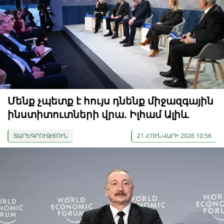
Մենք չպետք է հույս դնենք միջազգային
ինստիտուտների վրա. Իլհամ Ալիև
ՏԱՐԵԳՐՈՒԹՅՈՒՆ
21 ՀՈՒՆՎԱՐԻ 2026 10:56