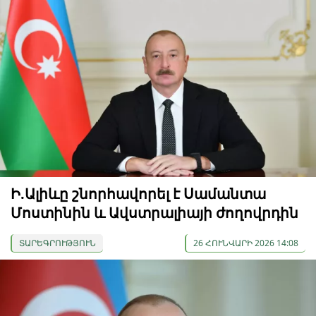
Ի.Ալիևը շնորհավորել է Սամանտա
Մոստինին և Ավստրալիայի ժողովրդին
ՏԱՐԵԳՐՈՒԹՅՈՒՆ
26 ՀՈՒՆՎԱՐԻ 2026 14:08