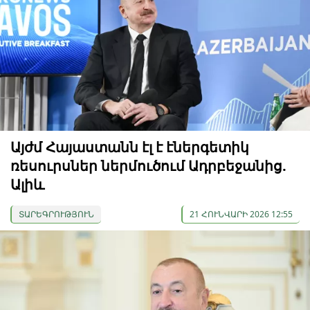
Այժմ Հայաստանն էլ է էներգետիկ
ռեսուրսներ ներմուծում Ադրբեջանից.
Ալիև
ՏԱՐԵԳՐՈՒԹՅՈՒՆ
21 ՀՈՒՆՎԱՐԻ 2026 12:55