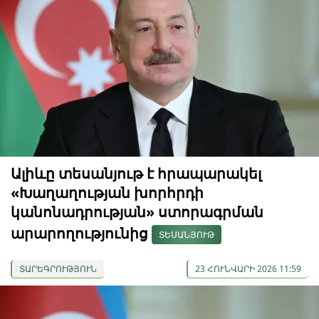
Ալիևը տեսանյութ է հրապարակել
«Խաղաղության խորհրդի
կանոնադրության» ստորագրման
արարողությունից
ՏԵՍԱՆՅՈՒԹ
ՏԱՐԵԳՐՈՒԹՅՈՒՆ
23 ՀՈՒՆՎԱՐԻ 2026 11:59