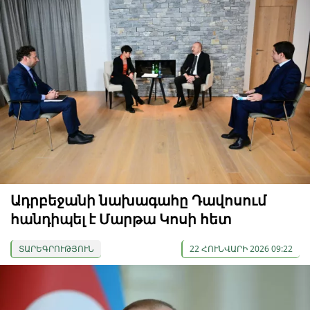
Ադրբեջանի նախագահը Դավոսում
հանդիպել է Մարթա Կոսի հետ
ՏԱՐԵԳՐՈՒԹՅՈՒՆ
22 ՀՈՒՆՎԱՐԻ 2026 09:22