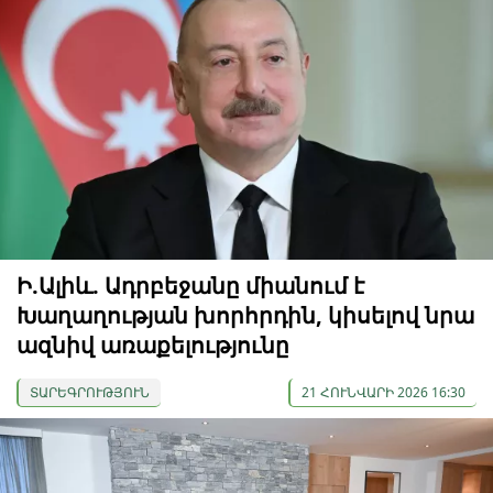
Ի.Ալիև. Ադրբեջանը միանում է
Խաղաղության խորհրդին, կիսելով նրա
ազնիվ առաքելությունը
ՏԱՐԵԳՐՈՒԹՅՈՒՆ
21 ՀՈՒՆՎԱՐԻ 2026 16:30