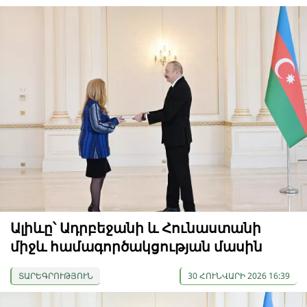
Ալիևը՝ Ադրբեջանի և Հունաստանի
միջև համագործակցության մասին
ՏԱՐԵԳՐՈՒԹՅՈՒՆ
30 ՀՈՒՆՎԱՐԻ 2026 16:39