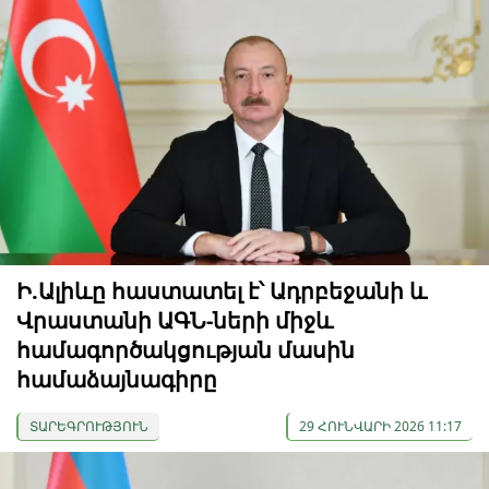
Ի.Ալիևը հաստատել է՝ Ադրբեջանի և
Վրաստանի ԱԳՆ-ների միջև
համագործակցության մասին
համաձայնագիրը
ՏԱՐԵԳՐՈՒԹՅՈՒՆ
29 ՀՈՒՆՎԱՐԻ 2026 11:17