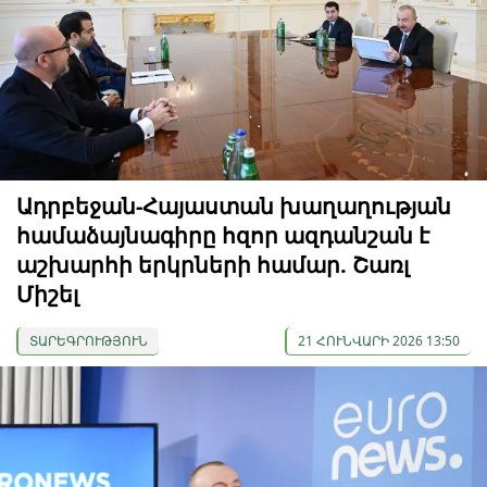
Ադրբեջան-Հայաստան խաղաղության
համաձայնագիրը հզոր ազդանշան է
աշխարհի երկրների համար. Շառլ
Միշել
ՏԱՐԵԳՐՈՒԹՅՈՒՆ
21 ՀՈՒՆՎԱՐԻ 2026 13:50