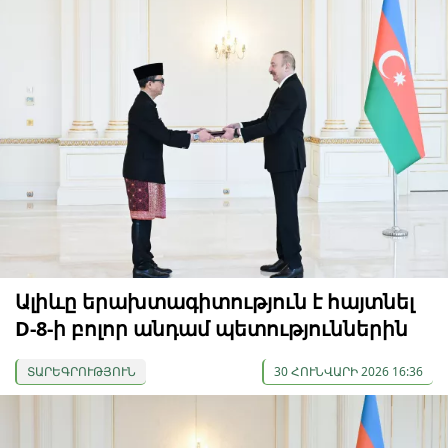
Ալիևը երախտագիտություն է հայտնել
D-8-ի բոլոր անդամ պետություններին
ՏԱՐԵԳՐՈՒԹՅՈՒՆ
30 ՀՈՒՆՎԱՐԻ 2026 16:36