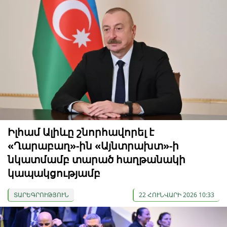
Իլհամ Ալիևը շնորհավորել է
«Ղարաբաղ»-ին «Այնտրախտ»-ի
նկատմամբ տարած հաղթանակի
կապակցությամբ
ՏԱՐԵԳՐՈՒԹՅՈՒՆ
22 ՀՈՒՆՎԱՐԻ 2026 10:33