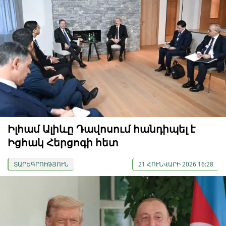
Իլհամ Ալիևը Դավոսում հանդիպել է
Իցհակ Հերցոգի հետ
ՏԱՐԵԳՐՈՒԹՅՈՒՆ
21 ՀՈՒՆՎԱՐԻ 2026 16:28