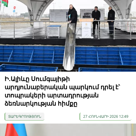
Ի.Ալիևը Սումգայիթի
արդյունաբերական պարկում դրել է՝
տոպրակերի արտադրության
ձեռնարկության հիմքը
ՏԱՐԵԳՐՈՒԹՅՈՒՆ
27 ՀՈՒՆՎԱՐԻ 2026 12:49