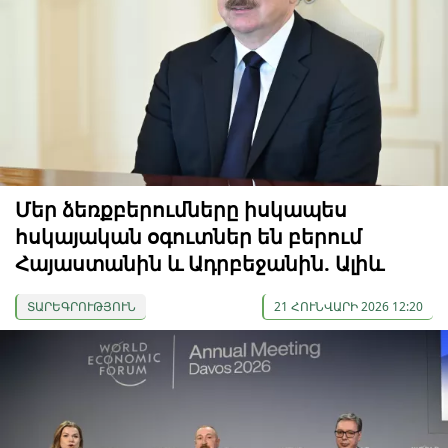
Մեր ձեռքբերումները իսկապես
հսկայական օգուտներ են բերում
Հայաստանին և Ադրբեջանին. Ալիև
ՏԱՐԵԳՐՈՒԹՅՈՒՆ
21 ՀՈՒՆՎԱՐԻ 2026 12:20