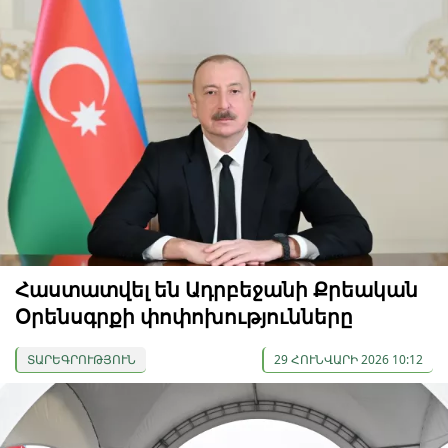
Հաստատվել են Ադրբեջանի Քրեական
Օրենսգրքի փոփոխությունները
ՏԱՐԵԳՐՈՒԹՅՈՒՆ
29 ՀՈՒՆՎԱՐԻ 2026 10:12