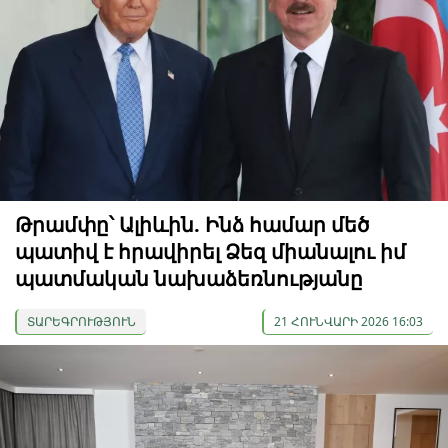
Թրամփը՝ Ալիևին. Ինձ համար մեծ
պատիվ է հրավիրել Ձեզ միանալու իմ
պատմական նախաձեռնությանը
ՏԱՐԵԳՐՈՒԹՅՈՒՆ
21 ՀՈՒՆՎԱՐԻ 2026 16:03