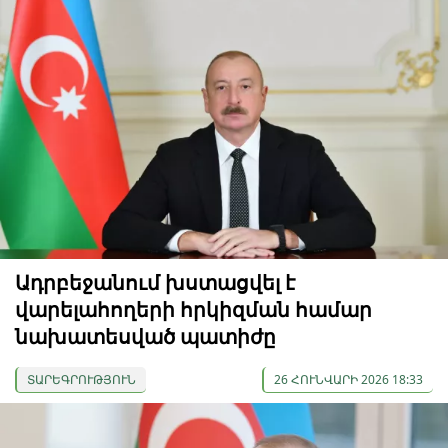
Ադրբեջանում խստացվել է
վարելահողերի հրկիզման համար
նախատեսված պատիժը
ՏԱՐԵԳՐՈՒԹՅՈՒՆ
26 ՀՈՒՆՎԱՐԻ 2026 18:33