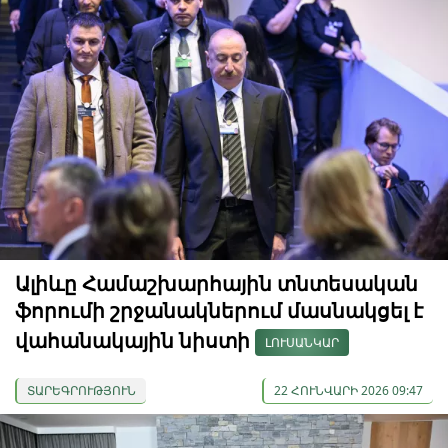
Ալիևը Համաշխարհային տնտեսական
ֆորումի շրջանակներում մասնակցել է
վահանակային նիստի
ԼՈՒՍԱՆԿԱՐ
ՏԱՐԵԳՐՈՒԹՅՈՒՆ
22 ՀՈՒՆՎԱՐԻ 2026 09:47