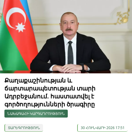
Քաղաքաշինության և
ճարտարապետության տարի
Ադրբեջանում. հաստատվել է
գործողությունների ծրագիրը
ՆԱԽԱԳԱՀԻ ԿԱՐԳԱԴՐՈՒԹՅՈՒՆ
ՏԱՐԵԳՐՈՒԹՅՈՒՆ
30 ՀՈՒՆՎԱՐԻ 2026 17:51