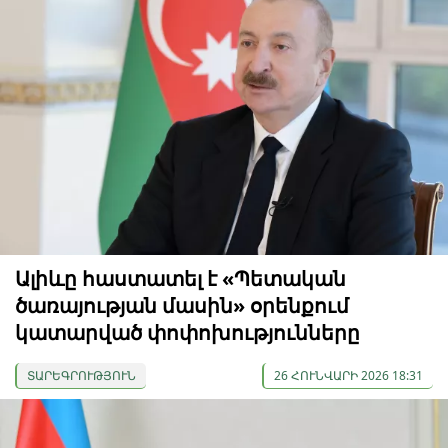
Ալիևը հաստատել է «Պետական
ծառայության մասին» օրենքում
կատարված փոփոխությունները
ՏԱՐԵԳՐՈՒԹՅՈՒՆ
26 ՀՈՒՆՎԱՐԻ 2026 18:31