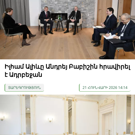
Իլհամ Ալիևը Անդրեյ Բաբիշին հրավիրել
է Ադրբեջան
ՏԱՐԵԳՐՈՒԹՅՈՒՆ
21 ՀՈՒՆՎԱՐԻ 2026 14:14