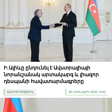
Ի.Ալիևը ընդունել է Ավստրալիայի
նորանշանակ արտակարգ և լիազոր
դեսպանի հավատարմագրերը
ՏԱՐԵԳՐՈՒԹՅՈՒՆ
30 ՀՈՒՆՎԱՐԻ 2026 13:42