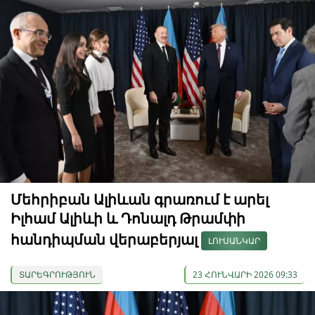
Մեհրիբան Ալիևան գրառում է արել
Իլհամ Ալիևի և Դոնալդ Թրամփի
հանդիպման վերաբերյալ
ԼՈՒՍԱՆԿԱՐ
ՏԱՐԵԳՐՈՒԹՅՈՒՆ
23 ՀՈՒՆՎԱՐԻ 2026 09:33