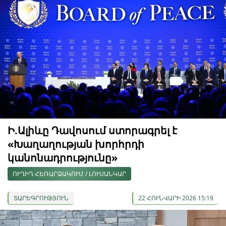
Ի.Ալիևը Դավոսում ստորագրել է
«Խաղաղության խորհրդի
կանոնադրությունը»
ՈՒՂԻՂ ՀԵՌԱՐՁԱԿՈՒՄ / ԼՈՒՍԱՆԿԱՐ
ՏԱՐԵԳՐՈՒԹՅՈՒՆ
22 ՀՈՒՆՎԱՐԻ 2026 15:19