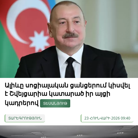
Ալիևը սոցիալական ցանցերում կիսվել
է Շվեյցարիա կատարած իր այցի
կադրերով
ՏԵՍԱՆՅՈՒԹ
ՏԱՐԵԳՐՈՒԹՅՈՒՆ
23 ՀՈՒՆՎԱՐԻ 2026 09:40