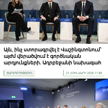
Այն, ինչ ստորագրվել է Վաշինգտոնում՝
այժմ վերածվում է գործնական
արդյունքների. Ադրբեջանի նախագահ
ՏԱՐԵԳՐՈՒԹՅՈՒՆ
21 ՀՈՒՆՎԱՐԻ 2026 11:48