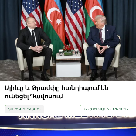
Ալիևը և Թրամփը հանդիպում են
ունեցել Դավոսում
ՏԱՐԵԳՐՈՒԹՅՈՒՆ
22 ՀՈՒՆՎԱՐԻ 2026 16:17