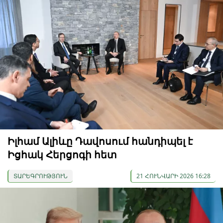
Իլհամ Ալիևը Դավոսում հանդիպել է
Իցհակ Հերցոգի հետ
ՏԱՐԵԳՐՈՒԹՅՈՒՆ
21 ՀՈՒՆՎԱՐԻ 2026 16:28