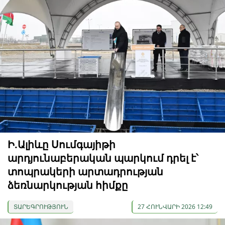
Ի.Ալիևը Սումգայիթի
արդյունաբերական պարկում դրել է՝
տոպրակերի արտադրության
ձեռնարկության հիմքը
ՏԱՐԵԳՐՈՒԹՅՈՒՆ
27 ՀՈՒՆՎԱՐԻ 2026 12:49