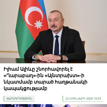
Իլհամ Ալիևը շնորհավորել է
«Ղարաբաղ»-ին «Այնտրախտ»-ի
նկատմամբ տարած հաղթանակի
կապակցությամբ
ՏԱՐԵԳՐՈՒԹՅՈՒՆ
22 ՀՈՒՆՎԱՐԻ 2026 10:33