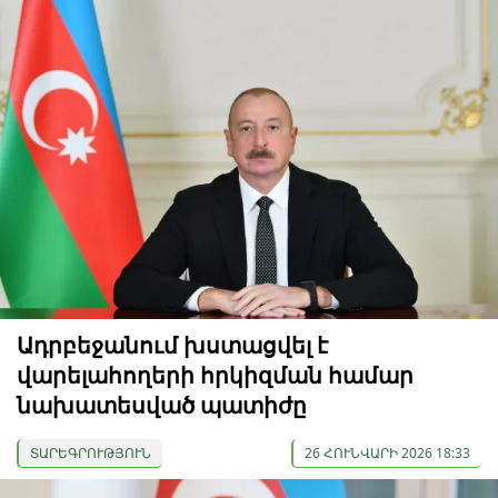
Ադրբեջանում խստացվել է
վարելահողերի հրկիզման համար
նախատեսված պատիժը
ՏԱՐԵԳՐՈՒԹՅՈՒՆ
26 ՀՈՒՆՎԱՐԻ 2026 18:33