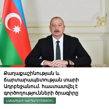
Քաղաքաշինության և
ճարտարապետության տարի
Ադրբեջանում. հաստատվել է
գործողությունների ծրագիրը
ՆԱԽԱԳԱՀԻ ԿԱՐԳԱԴՐՈՒԹՅՈՒՆ