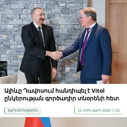
Ալիևը Դավոսում հանդիպել է Vitol
ընկերության գործադիր տնօրենի հետ
ՏԱՐԵԳՐՈՒԹՅՈՒՆ
22 ՀՈՒՆՎԱՐԻ 2026 11:32