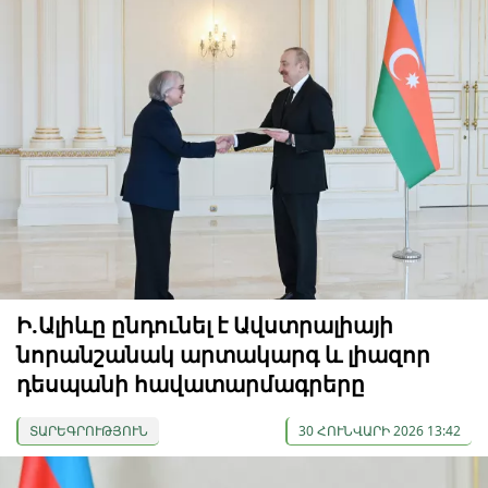
Ի.Ալիևը ընդունել է Ավստրալիայի
նորանշանակ արտակարգ և լիազոր
դեսպանի հավատարմագրերը
ՏԱՐԵԳՐՈՒԹՅՈՒՆ
30 ՀՈՒՆՎԱՐԻ 2026 13:42