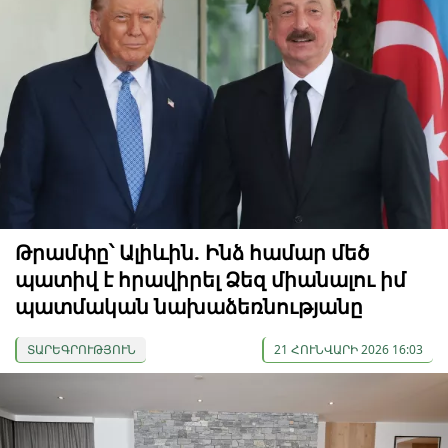
Թրամփը՝ Ալիևին. Ինձ համար մեծ
պատիվ է հրավիրել Ձեզ միանալու իմ
պատմական նախաձեռնությանը
ՏԱՐԵԳՐՈՒԹՅՈՒՆ
21 ՀՈՒՆՎԱՐԻ 2026 16:03