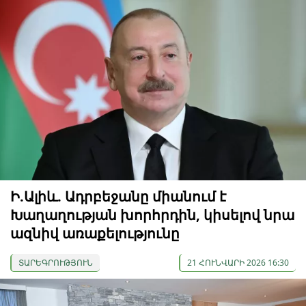
Ի.Ալիև. Ադրբեջանը միանում է
Խաղաղության խորհրդին, կիսելով նրա
ազնիվ առաքելությունը
ՏԱՐԵԳՐՈՒԹՅՈՒՆ
21 ՀՈՒՆՎԱՐԻ 2026 16:30