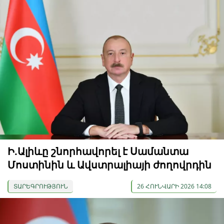
Ի.Ալիևը շնորհավորել է Սամանտա
Մոստինին և Ավստրալիայի ժողովրդին
ՏԱՐԵԳՐՈՒԹՅՈՒՆ
26 ՀՈՒՆՎԱՐԻ 2026 14:08