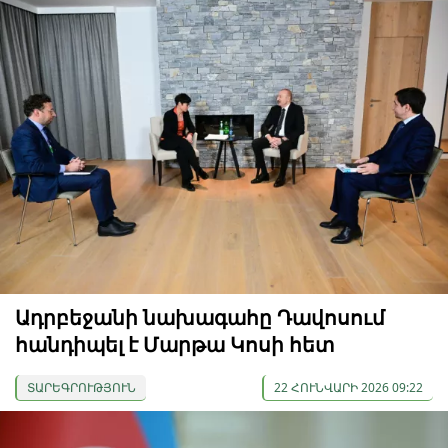
Ադրբեջանի նախագահը Դավոսում
հանդիպել է Մարթա Կոսի հետ
ՏԱՐԵԳՐՈՒԹՅՈՒՆ
22 ՀՈՒՆՎԱՐԻ 2026 09:22