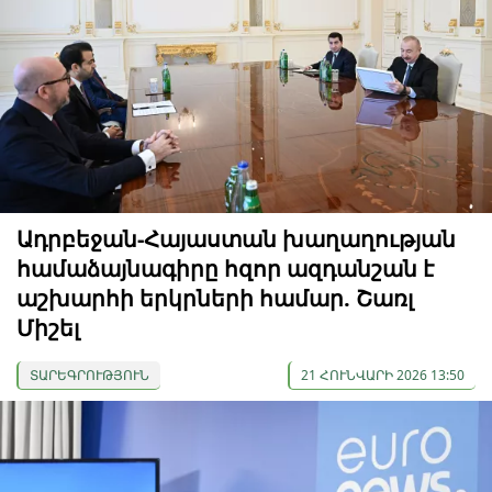
Ադրբեջան-Հայաստան խաղաղության
համաձայնագիրը հզոր ազդանշան է
աշխարհի երկրների համար. Շառլ
Միշել
ՏԱՐԵԳՐՈՒԹՅՈՒՆ
21 ՀՈՒՆՎԱՐԻ 2026 13:50