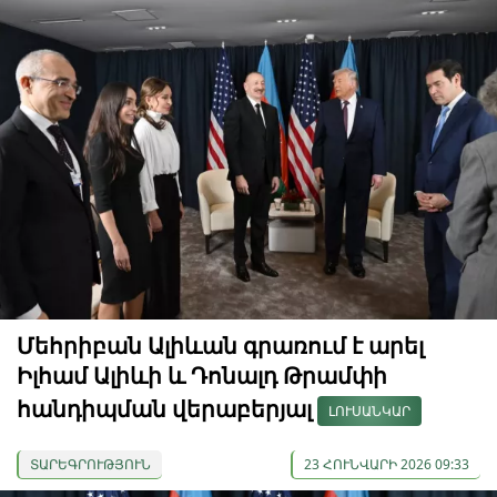
Մեհրիբան Ալիևան գրառում է արել
Իլհամ Ալիևի և Դոնալդ Թրամփի
հանդիպման վերաբերյալ
ԼՈՒՍԱՆԿԱՐ
ՏԱՐԵԳՐՈՒԹՅՈՒՆ
23 ՀՈՒՆՎԱՐԻ 2026 09:33