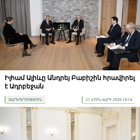
Իլհամ Ալիևը Անդրեյ Բաբիշին հրավիրել
է Ադրբեջան
ՏԱՐԵԳՐՈՒԹՅՈՒՆ
21 ՀՈՒՆՎԱՐԻ 2026 14:14