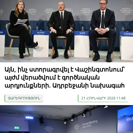
Այն, ինչ ստորագրվել է Վաշինգտոնում՝
այժմ վերածվում է գործնական
արդյունքների. Ադրբեջանի նախագահ
ՏԱՐԵԳՐՈՒԹՅՈՒՆ
21 ՀՈՒՆՎԱՐԻ 2026 11:48