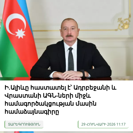
Ի.Ալիևը հաստատել է՝ Ադրբեջանի և
Վրաստանի ԱԳՆ-ների միջև
համագործակցության մասին
համաձայնագիրը
ՏԱՐԵԳՐՈՒԹՅՈՒՆ
29 ՀՈՒՆՎԱՐԻ 2026 11:17