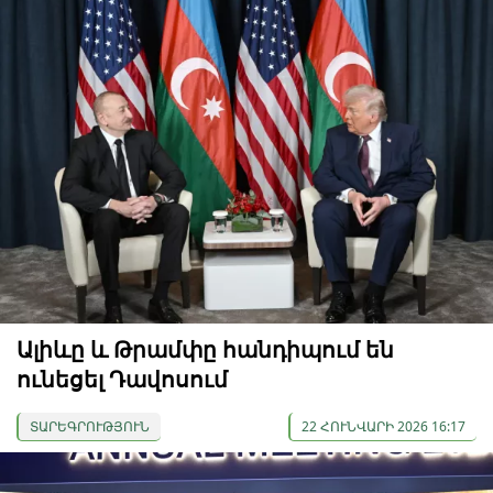
Ալիևը և Թրամփը հանդիպում են
ունեցել Դավոսում
ՏԱՐԵԳՐՈՒԹՅՈՒՆ
22 ՀՈՒՆՎԱՐԻ 2026 16:17