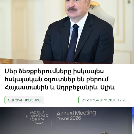
Մեր ձեռքբերումները իսկապես
հսկայական օգուտներ են բերում
Հայաստանին և Ադրբեջանին. Ալիև
ՏԱՐԵԳՐՈՒԹՅՈՒՆ
21 ՀՈՒՆՎԱՐԻ 2026 12:20