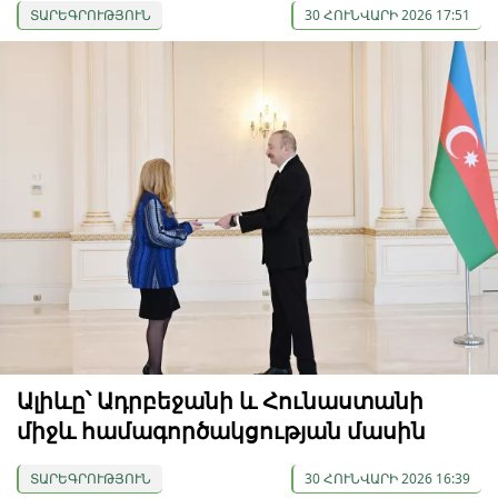
ՏԱՐԵԳՐՈՒԹՅՈՒՆ
30 ՀՈՒՆՎԱՐԻ 2026 17:51
Ալիևը՝ Ադրբեջանի և Հունաստանի
միջև համագործակցության մասին
ՏԱՐԵԳՐՈՒԹՅՈՒՆ
30 ՀՈՒՆՎԱՐԻ 2026 16:39