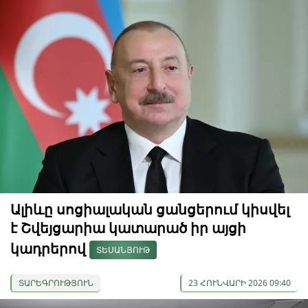
Ալիևը սոցիալական ցանցերում կիսվել
է Շվեյցարիա կատարած իր այցի
կադրերով
ՏԵՍԱՆՅՈՒԹ
ՏԱՐԵԳՐՈՒԹՅՈՒՆ
23 ՀՈՒՆՎԱՐԻ 2026 09:40