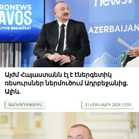
Այժմ Հայաստանն էլ է էներգետիկ
ռեսուրսներ ներմուծում Ադրբեջանից.
Ալիև
ՏԱՐԵԳՐՈՒԹՅՈՒՆ
21 ՀՈՒՆՎԱՐԻ 2026 12:55