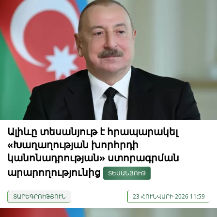
Ալիևը տեսանյութ է հրապարակել
«Խաղաղության խորհրդի
կանոնադրության» ստորագրման
արարողությունից
ՏԵՍԱՆՅՈՒԹ
ՏԱՐԵԳՐՈՒԹՅՈՒՆ
23 ՀՈՒՆՎԱՐԻ 2026 11:59