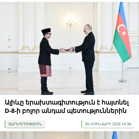
Ալիևը երախտագիտություն է հայտնել
D-8-ի բոլոր անդամ պետություններին
ՏԱՐԵԳՐՈՒԹՅՈՒՆ
30 ՀՈՒՆՎԱՐԻ 2026 16:36