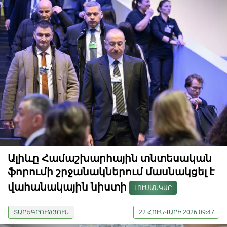
Ալիևը Համաշխարհային տնտեսական
ֆորումի շրջանակներում մասնակցել է
վահանակային նիստի
ԼՈՒՍԱՆԿԱՐ
ՏԱՐԵԳՐՈՒԹՅՈՒՆ
22 ՀՈՒՆՎԱՐԻ 2026 09:47