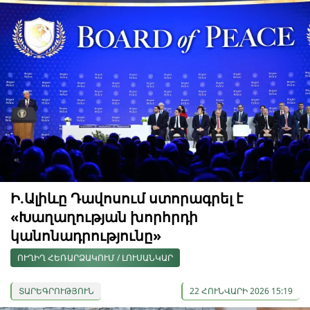
Ի.Ալիևը Դավոսում ստորագրել է
«Խաղաղության խորհրդի
կանոնադրությունը»
ՈՒՂԻՂ ՀԵՌԱՐՁԱԿՈՒՄ / ԼՈՒՍԱՆԿԱՐ
ՏԱՐԵԳՐՈՒԹՅՈՒՆ
22 ՀՈՒՆՎԱՐԻ 2026 15:19