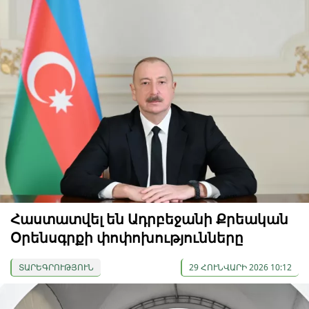
Հաստատվել են Ադրբեջանի Քրեական
Օրենսգրքի փոփոխությունները
ՏԱՐԵԳՐՈՒԹՅՈՒՆ
29 ՀՈՒՆՎԱՐԻ 2026 10:12