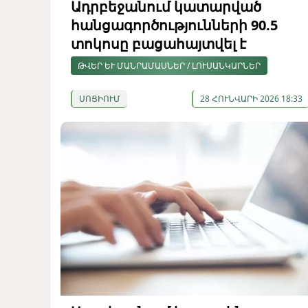
Ադրբեջանում կատարված
հանցագործությունների 90.5
տոկոսը բացահայտվել է
ԹՎԵՐ ԵՒ ՄԱՆՐԱՄԱՍՆԵՐ / ԼՈՒՍԱՆԿԱՐՆԵՐ
ՍՈՑԻՈՒՄ
28 ՀՈՒՆՎԱՐԻ 2026 18:33