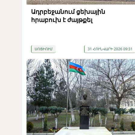
Ադրբեջանում ցեխային
հրաբուխ է ժայթքել
ՍՈՑԻՈՒՄ
31 ՀՈՒՆՎԱՐԻ 2026 09:31