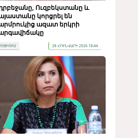
դրբեջանը, Ուզբեկստանը և
այաստանը կորցրել են
արմրուկից ազատ երկրի
արգավիճակը
ՍՈՑԻՈՒՄ
28 ՀՈՒՆՎԱՐԻ 2026 18:44