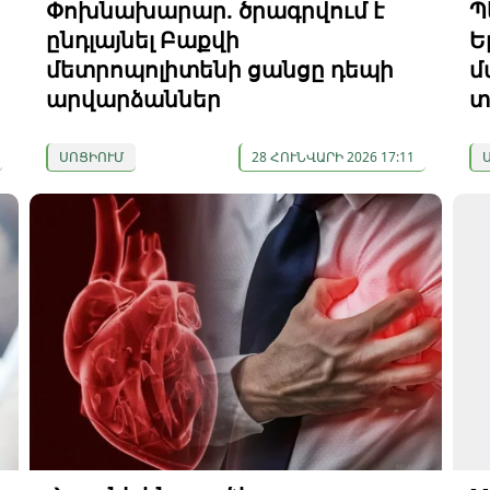
Փոխնախարար. ծրագրվում է
Պ
ընդլայնել Բաքվի
Ե
մետրոպոլիտենի ցանցը դեպի
մ
արվարձաններ
տ
ՍՈՑԻՈՒՄ
28 ՀՈՒՆՎԱՐԻ 2026 17:11