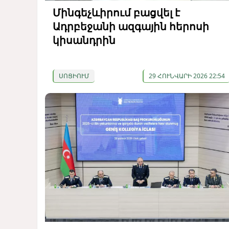
Մինգեչևիրում բացվել է
Ադրբեջանի ազգային հերոսի
կիսանդրին
ՍՈՑԻՈՒՄ
29 ՀՈՒՆՎԱՐԻ 2026 22:54