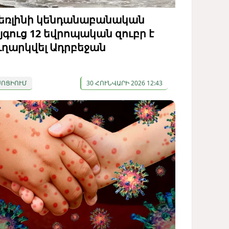
եռլինի կենդանաբանական
յգուց 12 եվրոպական զուբր է
ւղարկվել Ադրբեջան
ՍՈՑԻՈՒՄ
30 ՀՈՒՆՎԱՐԻ 2026 12:43