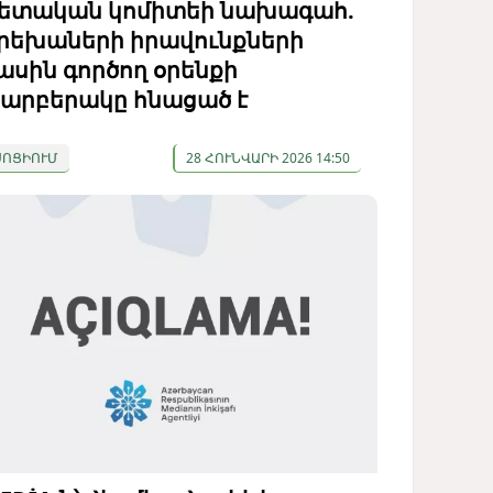
ետական ​​կոմիտեի նախագահ.
րեխաների իրավունքների
ասին գործող օրենքի
արբերակը հնացած է
ՍՈՑԻՈՒՄ
28 ՀՈՒՆՎԱՐԻ 2026 14:50