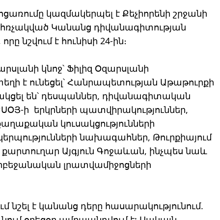
իջոցառումը կազմակերպել է Քեչիորենի շրջանի
 հռչակված Կանանց դիվանագիտության
ը նշվում է հունիսի 24-ին։
րսլանի կնոջ՝ Ֆիլիզ Օզարսլանի
տեղի է ունեցել՝ Հանրապետության Աթաթուրքի
ցել են՝ դեսպաններ, դիվանագիտական ​​
ՔՍՕՅ-ի երկրների պատվիրակություններ,
աղաքական կուսակցությունների
կերպությունների նախագահներ, Թուրքիայում
արտուղար Այգյուն Գոջաևան, ինչպես նաև
րբեջանական լրատվամիջոցների
մ նշել է կանանց դերը հասարակությունում.
նում օրեցօր ամրապնդվում է: Սակայն