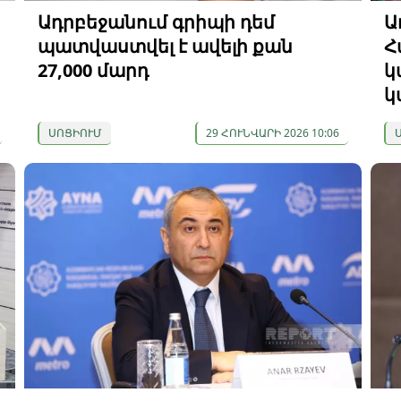
Ադրբեջանում գրիպի դեմ
Ա
պատվաստվել է ավելի քան
Հ
27,000 մարդ
կ
կ
ՍՈՑԻՈՒՄ
29 ՀՈՒՆՎԱՐԻ 2026 10:06