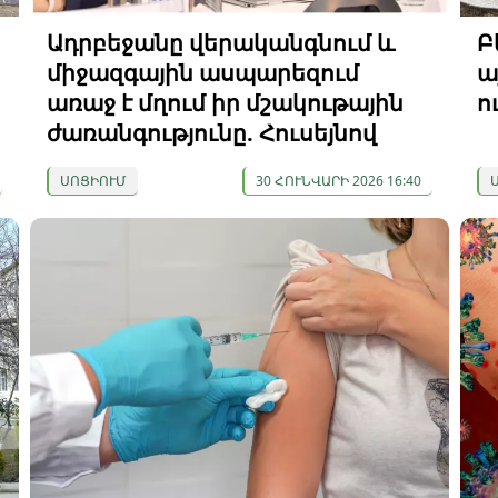
Ադրբեջանը վերականգնում և
Բ
միջազգային ասպարեզում
ա
առաջ է մղում իր մշակութային
ո
ժառանգությունը. Հուսեյնով
ՍՈՑԻՈՒՄ
30 ՀՈՒՆՎԱՐԻ 2026 16:40