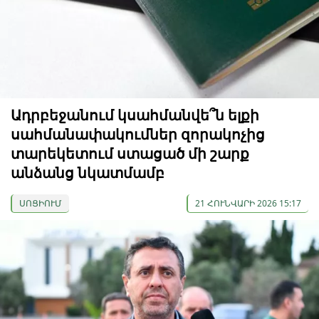
Ադրբեջանում կսահմանվե՞ն ելքի
սահմանափակումներ զորակոչից
տարեկետում ստացած մի շարք
անձանց նկատմամբ
ՍՈՑԻՈՒՄ
21 ՀՈՒՆՎԱՐԻ 2026 15:17