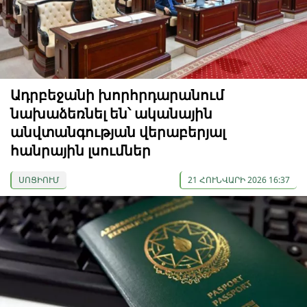
Ադրբեջանի խորհրդարանում
նախաձեռնել են՝ ականային
անվտանգության վերաբերյալ
հանրային լսումներ
ՍՈՑԻՈՒՄ
21 ՀՈՒՆՎԱՐԻ 2026 16:37