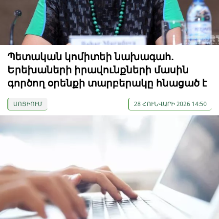
Պետական ​​կոմիտեի նախագահ.
Երեխաների իրավունքների մասին
գործող օրենքի տարբերակը հնացած է
ՍՈՑԻՈՒՄ
28 ՀՈՒՆՎԱՐԻ 2026 14:50