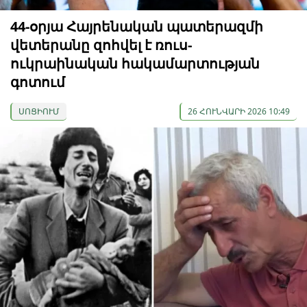
44-օրյա Հայրենական պատերազմի
վետերանը զոհվել է ռուս-
ուկրաինական հակամարտության
գոտում
ՍՈՑԻՈՒՄ
26 ՀՈՒՆՎԱՐԻ 2026 10:49