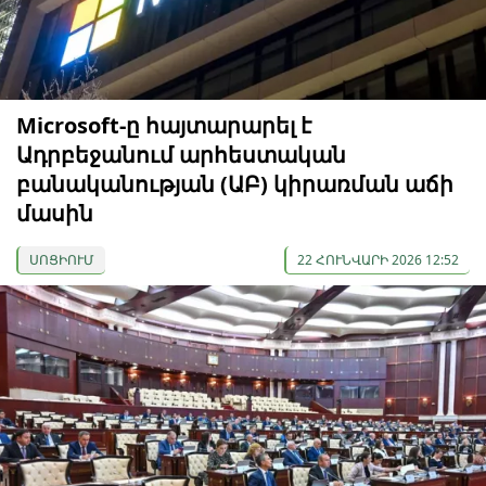
Microsoft-ը հայտարարել է
Ադրբեջանում արհեստական
բանականության (ԱԲ) կիրառման աճի
մասին
ՍՈՑԻՈՒՄ
22 ՀՈՒՆՎԱՐԻ 2026 12:52