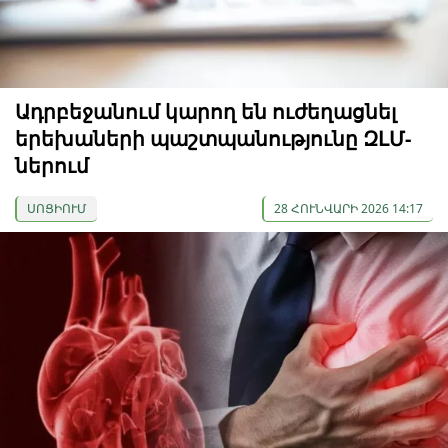
Ադրբեջանում կարող են ուժեղացնել
երեխաների պաշտպանությունը ԶԼՄ-
ներում
ՍՈՑԻՈՒՄ
28 ՀՈՒՆՎԱՐԻ 2026 14:17