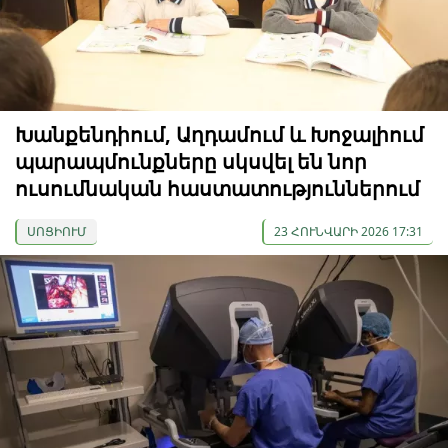
Խանքենդիում, Աղդամում և Խոջալիում
պարապմունքները սկսվել են նոր
ուսումնական հաստատություններում
ՍՈՑԻՈՒՄ
23 ՀՈՒՆՎԱՐԻ 2026 17:31