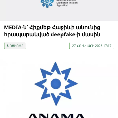
MEDİA-ն՝ Հիքմեթ Հաջիևի անունից
հրապարակված deepfake-ի մասին
ՍՈՑԻՈՒՄ
27 ՀՈՒՆՎԱՐԻ 2026 17:17