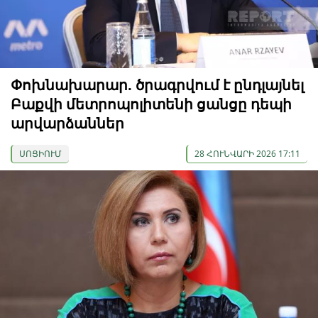
Փոխնախարար. ծրագրվում է ընդլայնել
Բաքվի մետրոպոլիտենի ցանցը դեպի
արվարձաններ
ՍՈՑԻՈՒՄ
28 ՀՈՒՆՎԱՐԻ 2026 17:11