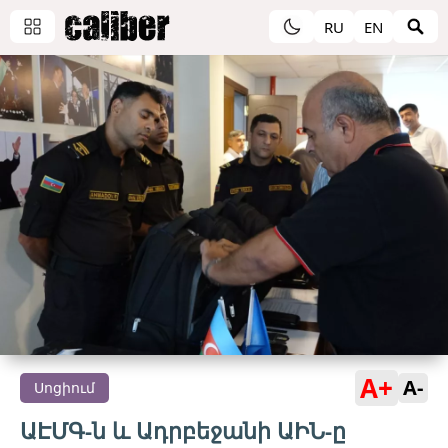
RU
EN
A+
A-
Սոցիում
ԱԷՄԳ-ն և Ադրբեջանի ԱԻՆ-ը