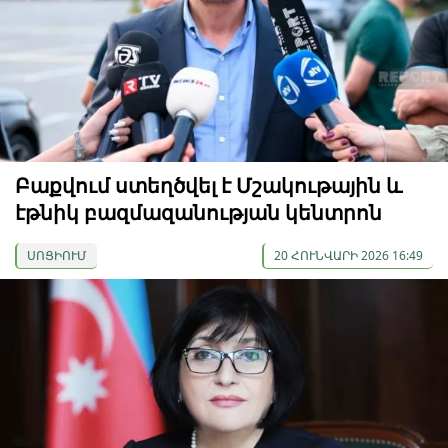
Բաքվում ստեղծվել է Մշակութային և
էթնիկ բազմազանության կենտրոն
ՍՈՑԻՈՒՄ
20 ՀՈՒՆՎԱՐԻ 2026 16:49