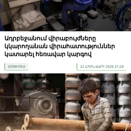
Ադրբեջանում վիրաբույժները
կկարողանան վիրահատություններ
կատարել հեռավար կարգով
ՍՈՑԻՈՒՄ
22 ՀՈՒՆՎԱՐԻ 2026 21:24