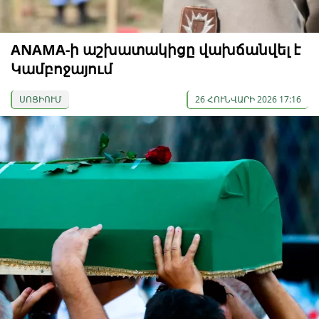
ANAMA-ի աշխատակիցը վախճանվել է
Կամբոջայում
ՍՈՑԻՈՒՄ
26 ՀՈՒՆՎԱՐԻ 2026 17:16