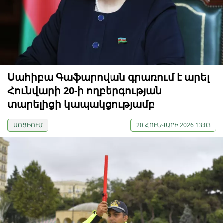
Սահիբա Գաֆարովան գրառում է արել
Հունվարի 20-ի ողբերգության
տարելիցի կապակցությամբ
ՍՈՑԻՈՒՄ
20 ՀՈՒՆՎԱՐԻ 2026 13:03