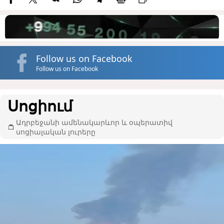
Follow us on Facebook
Follow us on Facebook
Սոցիում
Ադրբեջանի ամենակարևոր և օպերատիվ
սոցիալական լուրերը