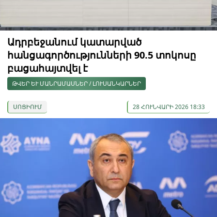
Ադրբեջանում կատարված
հանցագործությունների 90.5 տոկոսը
բացահայտվել է
ԹՎԵՐ ԵՒ ՄԱՆՐԱՄԱՍՆԵՐ / ԼՈՒՍԱՆԿԱՐՆԵՐ
ՍՈՑԻՈՒՄ
28 ՀՈՒՆՎԱՐԻ 2026 18:33