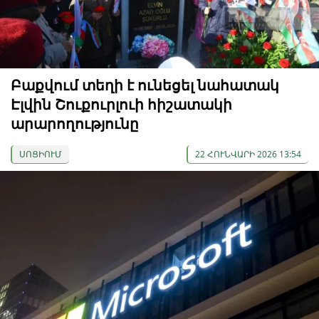
Բաքվում տեղի է ունեցել նահատակ
Էլվին Շուքուրլուի հիշատակի
արարողությունը
ՍՈՑԻՈՒՄ
22 ՀՈՒՆՎԱՐԻ 2026 13:54