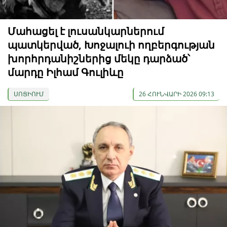
Մահացել է լուսանկարներում
պատկերված, Խոջալուի ողբերգության
խորհրդանիշներից մեկը դարձած՝
մարդը Իլհամ Գուլիևը
ՍՈՑԻՈՒՄ
26 ՀՈՒՆՎԱՐԻ 2026 09:13