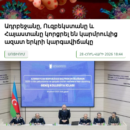
Ադրբեջանը, Ուզբեկստանը և
Հայաստանը կորցրել են կարմրուկից
ազատ երկրի կարգավիճակը
ՍՈՑԻՈՒՄ
28 ՀՈՒՆՎԱՐԻ 2026 18:44