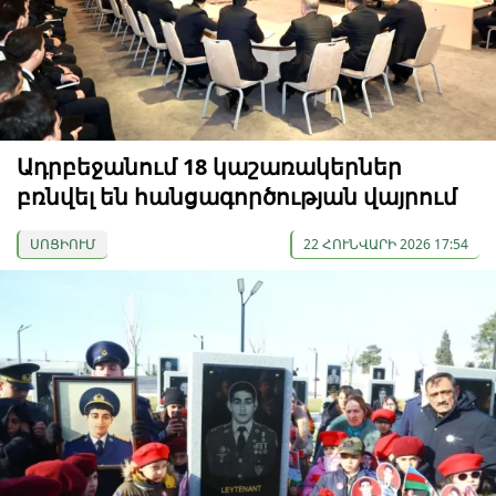
Ադրբեջանում 18 կաշառակերներ
բռնվել են հանցագործության վայրում
ՍՈՑԻՈՒՄ
22 ՀՈՒՆՎԱՐԻ 2026 17:54