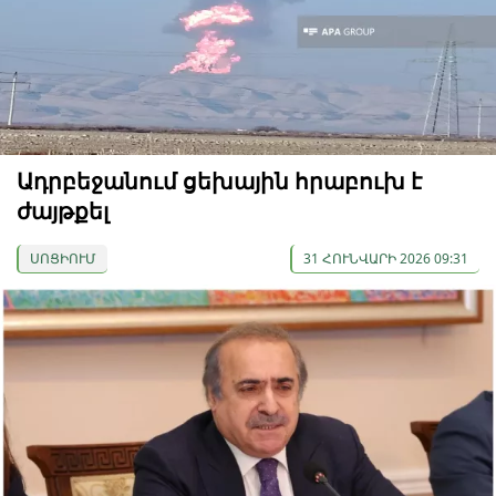
Ադրբեջանում ցեխային հրաբուխ է
ժայթքել
ՍՈՑԻՈՒՄ
31 ՀՈՒՆՎԱՐԻ 2026 09:31