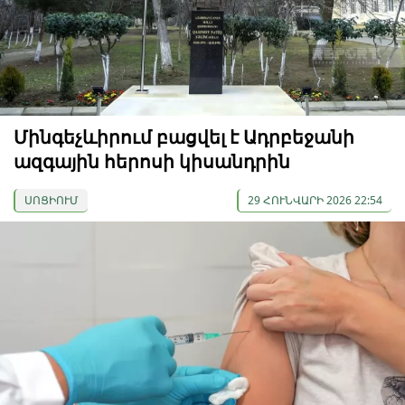
Մինգեչևիրում բացվել է Ադրբեջանի
ազգային հերոսի կիսանդրին
ՍՈՑԻՈՒՄ
29 ՀՈՒՆՎԱՐԻ 2026 22:54