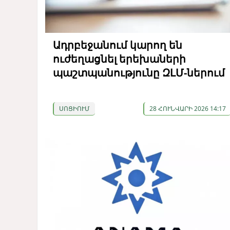
Ադրբեջանում կարող են
ուժեղացնել երեխաների
պաշտպանությունը ԶԼՄ-ներում
ՍՈՑԻՈՒՄ
28 ՀՈՒՆՎԱՐԻ 2026 14:17