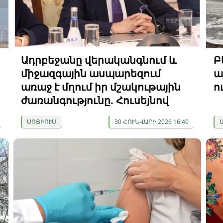
Ադրբեջանը վերականգնում և
Բ
միջազգային ասպարեզում
ա
առաջ է մղում իր մշակութային
ո
ժառանգությունը. Հուսեյնով
ՍՈՑԻՈՒՄ
30 ՀՈՒՆՎԱՐԻ 2026 16:40