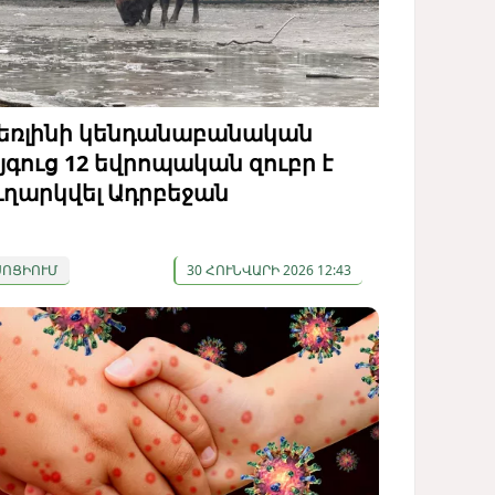
եռլինի կենդանաբանական
յգուց 12 եվրոպական զուբր է
ւղարկվել Ադրբեջան
ՍՈՑԻՈՒՄ
30 ՀՈՒՆՎԱՐԻ 2026 12:43