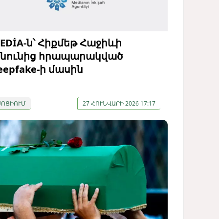
EDİA-ն՝ Հիքմեթ Հաջիևի
նունից հրապարակված
eepfake-ի մասին
ՍՈՑԻՈՒՄ
27 ՀՈՒՆՎԱՐԻ 2026 17:17