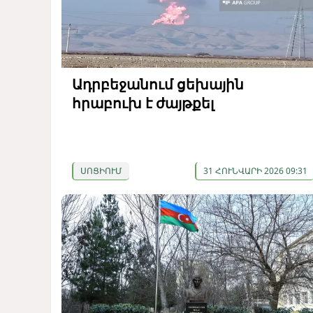
Ադրբեջանում ցեխային
հրաբուխ է ժայթքել
ՍՈՑԻՈՒՄ
31 ՀՈՒՆՎԱՐԻ 2026 09:31