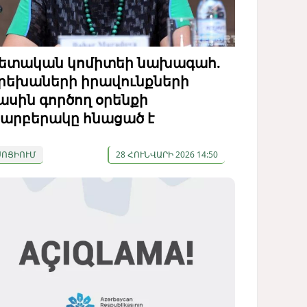
ետական ​​կոմիտեի նախագահ.
րեխաների իրավունքների
ասին գործող օրենքի
արբերակը հնացած է
ՍՈՑԻՈՒՄ
28 ՀՈՒՆՎԱՐԻ 2026 14:50