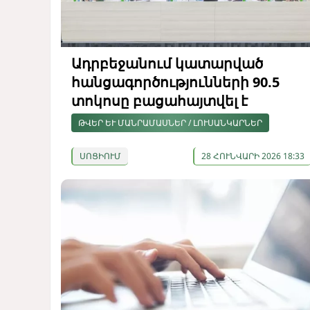
Ադրբեջանում կատարված
հանցագործությունների 90.5
տոկոսը բացահայտվել է
ԹՎԵՐ ԵՒ ՄԱՆՐԱՄԱՍՆԵՐ / ԼՈՒՍԱՆԿԱՐՆԵՐ
ՍՈՑԻՈՒՄ
28 ՀՈՒՆՎԱՐԻ 2026 18:33