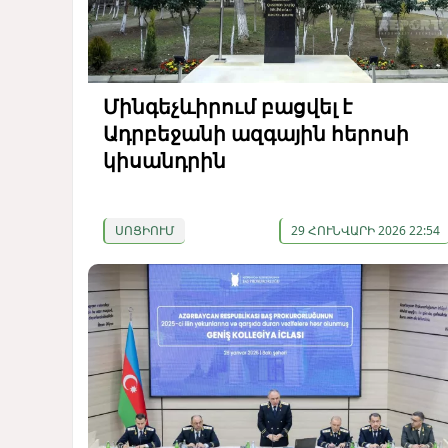
Մինգեչևիրում բացվել է
Ադրբեջանի ազգային հերոսի
կիսանդրին
ՍՈՑԻՈՒՄ
29 ՀՈՒՆՎԱՐԻ 2026 22:54