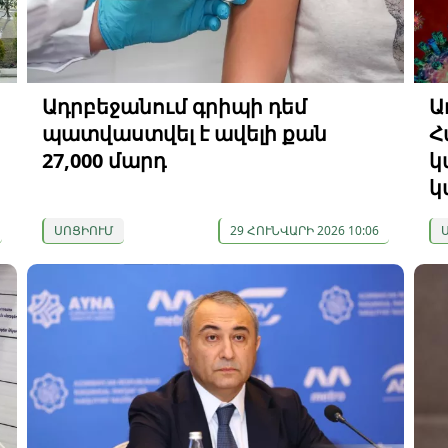
Ադրբեջանում գրիպի դեմ
Ա
պատվաստվել է ավելի քան
Հ
27,000 մարդ
կ
կ
ՍՈՑԻՈՒՄ
29 ՀՈՒՆՎԱՐԻ 2026 10:06