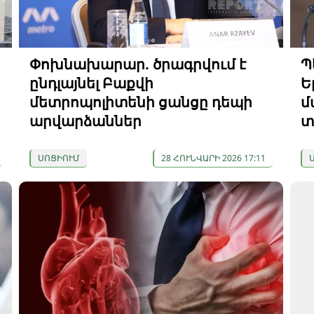
Փոխնախարար. ծրագրվում է
Պ
ընդլայնել Բաքվի
Ե
մետրոպոլիտենի ցանցը դեպի
մ
արվարձաններ
տ
ՍՈՑԻՈՒՄ
28 ՀՈՒՆՎԱՐԻ 2026 17:11