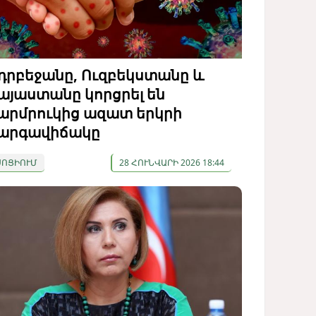
դրբեջանը, Ուզբեկստանը և
այաստանը կորցրել են
արմրուկից ազատ երկրի
արգավիճակը
ՍՈՑԻՈՒՄ
28 ՀՈՒՆՎԱՐԻ 2026 18:44