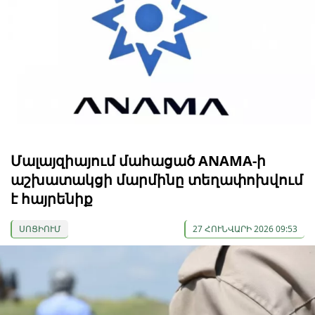
Մալայզիայում մահացած ANAMA-ի
աշխատակցի մարմինը տեղափոխվում
է հայրենիք
ՍՈՑԻՈՒՄ
27 ՀՈՒՆՎԱՐԻ 2026 09:53