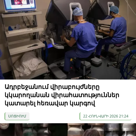
Ադրբեջանում վիրաբույժները
կկարողանան վիրահատություններ
կատարել հեռավար կարգով
ՍՈՑԻՈՒՄ
22 ՀՈՒՆՎԱՐԻ 2026 21:24