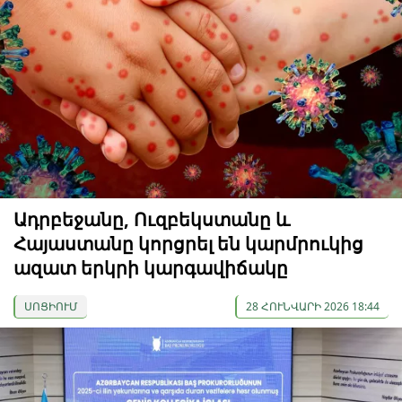
Ադրբեջանը, Ուզբեկստանը և
Հայաստանը կորցրել են կարմրուկից
ազատ երկրի կարգավիճակը
ՍՈՑԻՈՒՄ
28 ՀՈՒՆՎԱՐԻ 2026 18:44