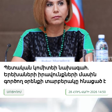
Պետական ​​կոմիտեի նախագահ.
Երեխաների իրավունքների մասին
գործող օրենքի տարբերակը հնացած է
ՍՈՑԻՈՒՄ
28 ՀՈՒՆՎԱՐԻ 2026 14:50