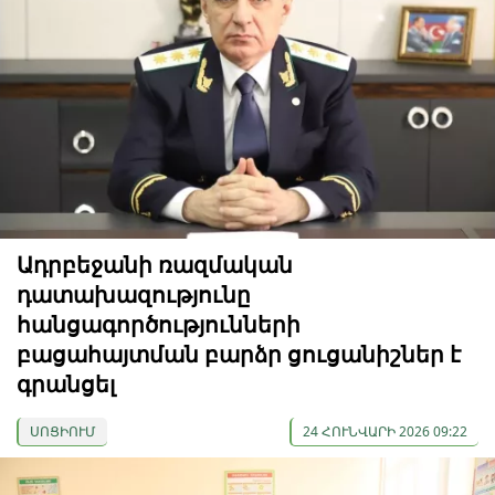
Ադրբեջանի ռազմական
դատախազությունը
հանցագործությունների
բացահայտման բարձր ցուցանիշներ է
գրանցել
ՍՈՑԻՈՒՄ
24 ՀՈՒՆՎԱՐԻ 2026 09:22