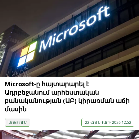
Microsoft-ը հայտարարել է
Ադրբեջանում արհեստական
բանականության (ԱԲ) կիրառման աճի
մասին
ՍՈՑԻՈՒՄ
22 ՀՈՒՆՎԱՐԻ 2026 12:52