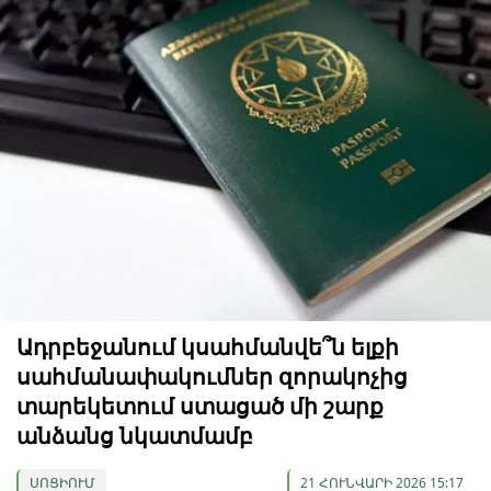
Ադրբեջանում կսահմանվե՞ն ելքի
սահմանափակումներ զորակոչից
տարեկետում ստացած մի շարք
անձանց նկատմամբ
ՍՈՑԻՈՒՄ
21 ՀՈՒՆՎԱՐԻ 2026 15:17