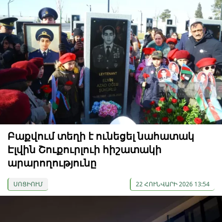
Բաքվում տեղի է ունեցել նահատակ
Էլվին Շուքուրլուի հիշատակի
արարողությունը
ՍՈՑԻՈՒՄ
22 ՀՈՒՆՎԱՐԻ 2026 13:54