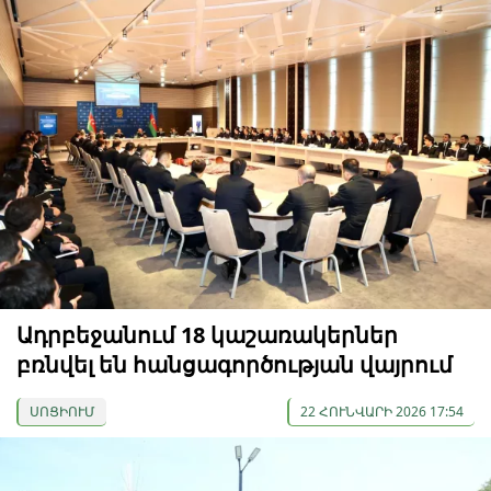
Ադրբեջանում 18 կաշառակերներ
բռնվել են հանցագործության վայրում
ՍՈՑԻՈՒՄ
22 ՀՈՒՆՎԱՐԻ 2026 17:54