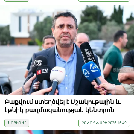
Բաքվում ստեղծվել է Մշակութային և
էթնիկ բազմազանության կենտրոն
ՍՈՑԻՈՒՄ
20 ՀՈՒՆՎԱՐԻ 2026 16:49