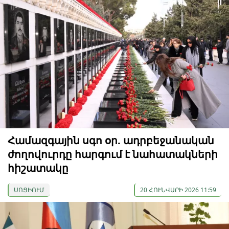
Համազգային սգո օր. ադրբեջանական
ժողովուրդը հարգում է նահատակների
հիշատակը
ՍՈՑԻՈՒՄ
20 ՀՈՒՆՎԱՐԻ 2026 11:59