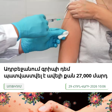
Ադրբեջանում գրիպի դեմ
պատվաստվել է ավելի քան 27,000 մարդ
ՍՈՑԻՈՒՄ
29 ՀՈՒՆՎԱՐԻ 2026 10:06