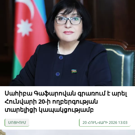
Սահիբա Գաֆարովան գրառում է արել
Հունվարի 20-ի ողբերգության
տարելիցի կապակցությամբ
ՍՈՑԻՈՒՄ
20 ՀՈՒՆՎԱՐԻ 2026 13:03