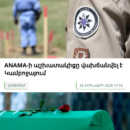
ANAMA-ի աշխատակիցը վախճանվել է
Կամբոջայում
ՍՈՑԻՈՒՄ
26 ՀՈՒՆՎԱՐԻ 2026 17:16