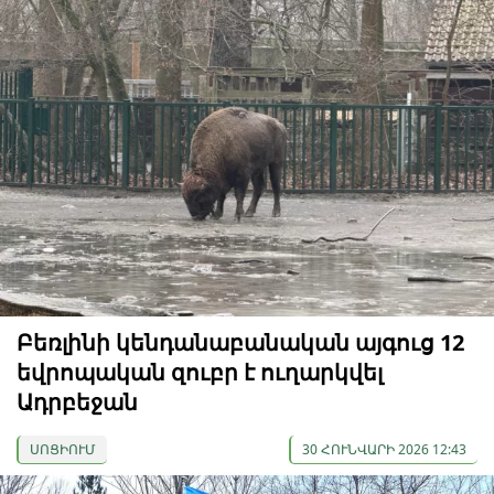
Բեռլինի կենդանաբանական այգուց 12
եվրոպական զուբր է ուղարկվել
Ադրբեջան
ՍՈՑԻՈՒՄ
30 ՀՈՒՆՎԱՐԻ 2026 12:43