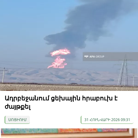
Ադրբեջանում ցեխային հրաբուխ է
ժայթքել
ՍՈՑԻՈՒՄ
31 ՀՈՒՆՎԱՐԻ 2026 09:31