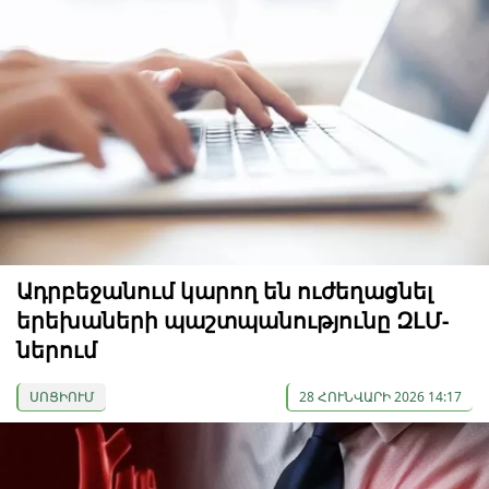
Ադրբեջանում կարող են ուժեղացնել
երեխաների պաշտպանությունը ԶԼՄ-
ներում
ՍՈՑԻՈՒՄ
28 ՀՈՒՆՎԱՐԻ 2026 14:17