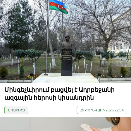
Մինգեչևիրում բացվել է Ադրբեջանի
ազգային հերոսի կիսանդրին
ՍՈՑԻՈՒՄ
29 ՀՈՒՆՎԱՐԻ 2026 22:54