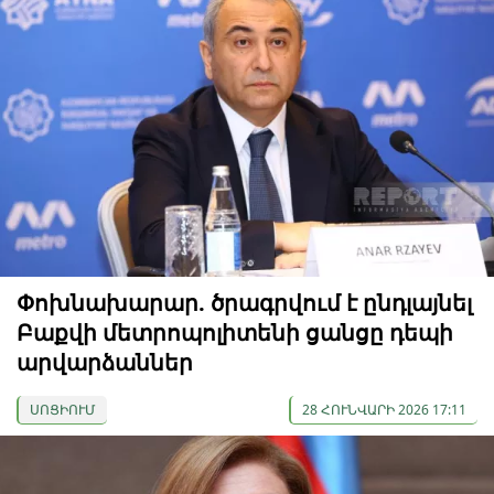
Փոխնախարար. ծրագրվում է ընդլայնել
Բաքվի մետրոպոլիտենի ցանցը դեպի
արվարձաններ
ՍՈՑԻՈՒՄ
28 ՀՈՒՆՎԱՐԻ 2026 17:11