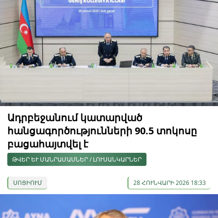
Ադրբեջանում կատարված
հանցագործությունների 90.5 տոկոսը
բացահայտվել է
ԹՎԵՐ ԵՒ ՄԱՆՐԱՄԱՍՆԵՐ / ԼՈՒՍԱՆԿԱՐՆԵՐ
ՍՈՑԻՈՒՄ
28 ՀՈՒՆՎԱՐԻ 2026 18:33