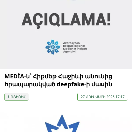
MEDİA-ն՝ Հիքմեթ Հաջիևի անունից
հրապարակված deepfake-ի մասին
ՍՈՑԻՈՒՄ
27 ՀՈՒՆՎԱՐԻ 2026 17:17