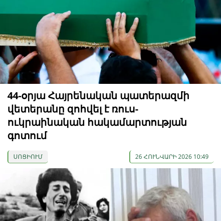
44-օրյա Հայրենական պատերազմի
վետերանը զոհվել է ռուս-
ուկրաինական հակամարտության
գոտում
ՍՈՑԻՈՒՄ
26 ՀՈՒՆՎԱՐԻ 2026 10:49