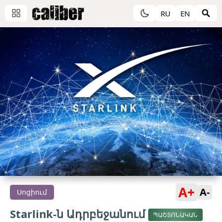
RU
EN
A+
A-
Սոցիում
Starlink-ն Ադրբեջանում
ՊԱՇՏՈՆԱԿԱՆ