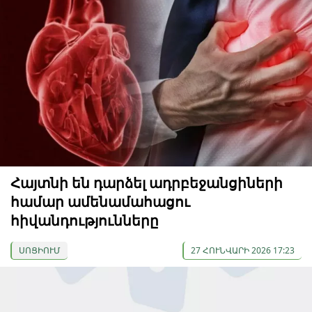
Հայտնի են դարձել ադրբեջանցիների
համար ամենամահացու
հիվանդությունները
ՍՈՑԻՈՒՄ
27 ՀՈՒՆՎԱՐԻ 2026 17:23