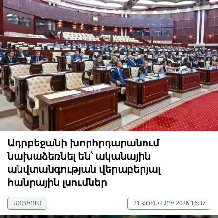
Ադրբեջանի խորհրդարանում
նախաձեռնել են՝ ականային
անվտանգության վերաբերյալ
հանրային լսումներ
ՍՈՑԻՈՒՄ
21 ՀՈՒՆՎԱՐԻ 2026 16:37