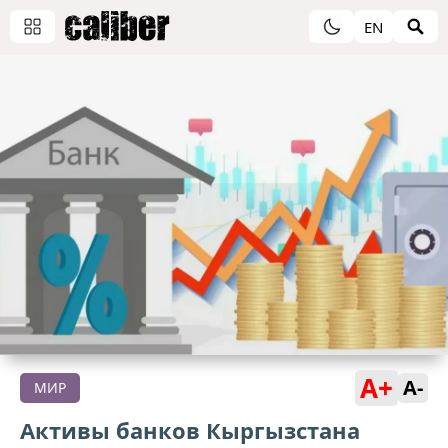
EN
A+
A-
МИР
Активы банков Кыргызстана