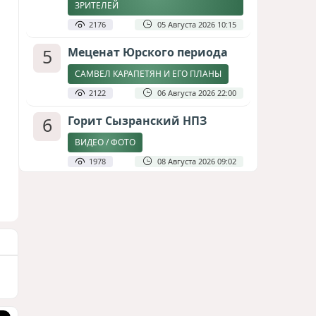
ЗРИТЕЛЕЙ
2176
05 Августа 2026 10:15
5
Меценат Юрского периода
САМВЕЛ КАРАПЕТЯН И ЕГО ПЛАНЫ
2122
06 Августа 2026 22:00
6
Горит Сызранский НПЗ
ВИДЕО / ФОТО
1978
08 Августа 2026 09:02
7
Атлантический щит: Дания
ставит на Фареры в
большой игре за Арктику
СТАТЬЯ МАТАНАТ НАСИБОВОЙ
1931
05 Августа 2026 08:26
8
Зять главкома ВКС РФ погиб
при взрыве у ресторана в