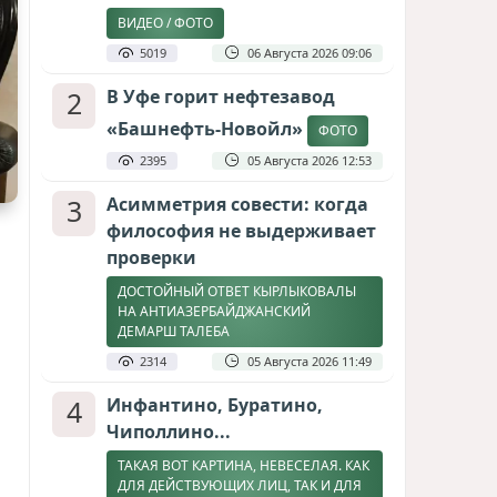
ВИДЕО / ФОТО
5019
06 Августа 2026 09:06
2
В Уфе горит нефтезавод
«Башнефть-Новойл»
ФОТО
2395
05 Августа 2026 12:53
3
Асимметрия совести: когда
философия не выдерживает
проверки
ДОСТОЙНЫЙ ОТВЕТ КЫРЛЫКОВАЛЫ
НА АНТИАЗЕРБАЙДЖАНСКИЙ
ДЕМАРШ ТАЛЕБА
2314
05 Августа 2026 11:49
4
Инфантино, Буратино,
Чиполлино...
ТАКАЯ ВОТ КАРТИНА, НЕВЕСЕЛАЯ. КАК
ДЛЯ ДЕЙСТВУЮЩИХ ЛИЦ, ТАК И ДЛЯ