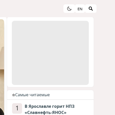
EN
Cамые читаемые
1
В Ярославле горит НПЗ
«Славнефть-ЯНОС»