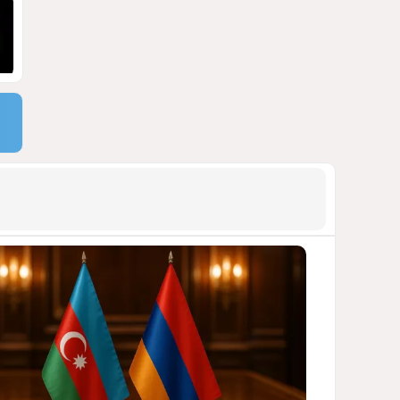
Москве
ВИДЕО / ФОТО
1425
05 Августа 2026 16:31
9
Стало известно, что построят
на месте снесённой
бакинской 14-этажки
ФОТО / ПОДРОБНОСТИ
1406
07 Августа 2026 10:34
10
Тень биткоина над Грузией:
блэкауты и проблемы
майнинга
СТАТЬЯ ВЛАДИМИРА ЦХВЕДИАНИ
1282
05 Августа 2026 17:46