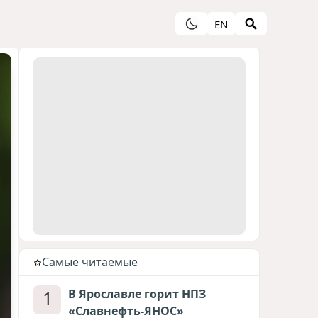
EN
Cамые читаемые
1
В Ярославле горит НПЗ
«Славнефть-ЯНОС»