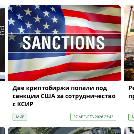
Две криптобиржи попали под
P
санкции США за сотрудничество
п
с КСИР
МИР
07 АВГУСТА 2026 23:42