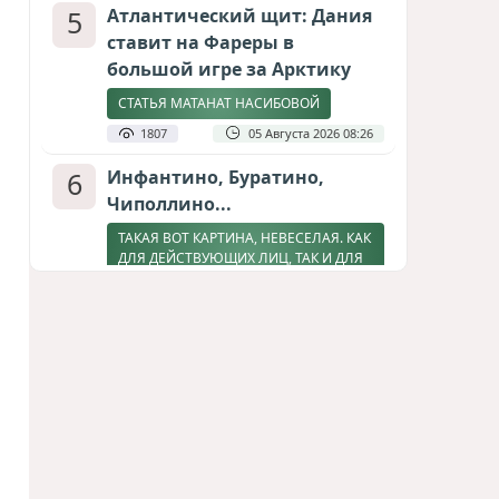
5
Атлантический щит: Дания
ставит на Фареры в
большой игре за Арктику
СТАТЬЯ МАТАНАТ НАСИБОВОЙ
1807
05 Августа 2026 08:26
6
Инфантино, Буратино,
Чиполлино...
ТАКАЯ ВОТ КАРТИНА, НЕВЕСЕЛАЯ. КАК
ДЛЯ ДЕЙСТВУЮЩИХ ЛИЦ, ТАК И ДЛЯ
ЗРИТЕЛЕЙ
1594
05 Августа 2026 10:15
7
Зять главкома ВКС РФ погиб
при взрыве у ресторана в
Москве
ВИДЕО / ФОТО
1271
05 Августа 2026 16:31
8
Тень биткоина над Грузией: