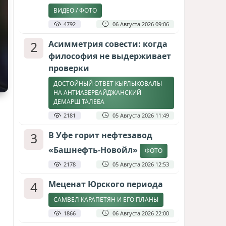
ВИДЕО / ФОТО
4792
06 Августа 2026 09:06
2
Асимметрия совести: когда
философия не выдерживает
проверки
ДОСТОЙНЫЙ ОТВЕТ КЫРЛЫКОВАЛЫ
НА АНТИАЗЕРБАЙДЖАНСКИЙ
ДЕМАРШ ТАЛЕБА
2181
05 Августа 2026 11:49
3
В Уфе горит нефтезавод
«Башнефть-Новойл»
ФОТО
2178
05 Августа 2026 12:53
4
Меценат Юрского периода
САМВЕЛ КАРАПЕТЯН И ЕГО ПЛАНЫ
1866
06 Августа 2026 22:00