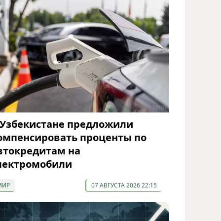
 Узбекистане предложили
омпенсировать проценты по
втокредитам на
лектромобили
МИР
07 АВГУСТА 2026 22:15