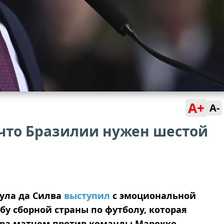
A+
A-
 что Бразилии нужен шестой
ула да Силва
выступил
с эмоциональной
у сборной страны по футболу, которая
ира матчем против команды Марокко.