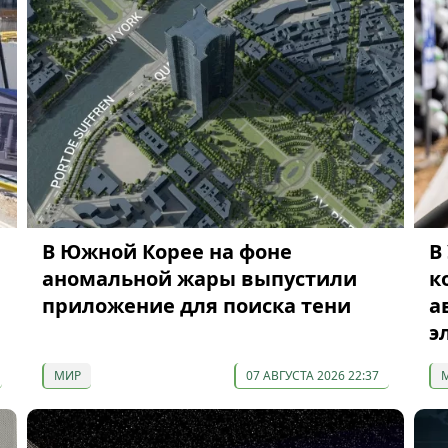
В Южной Корее на фоне
В
аномальной жары выпустили
к
приложение для поиска тени
а
э
МИР
07 АВГУСТА 2026 22:37