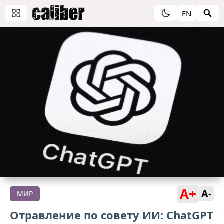
EN
A+
A-
МИР
Отравление по совету ИИ: ChatGPT