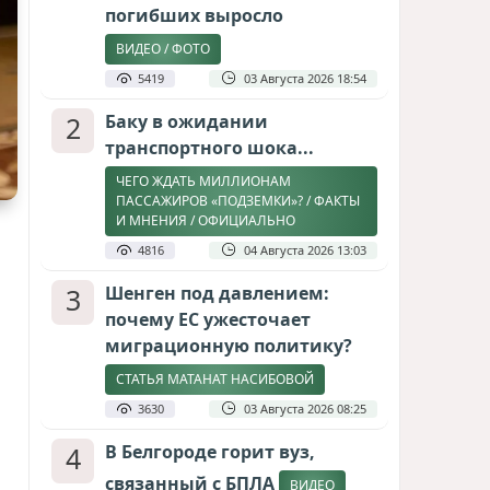
погибших выросло
ВИДЕО / ФОТО
5419
03 Августа 2026 18:54
2
Баку в ожидании
транспортного шока...
ЧЕГО ЖДАТЬ МИЛЛИОНАМ
ПАССАЖИРОВ «ПОДЗЕМКИ»? / ФАКТЫ
И МНЕНИЯ / ОФИЦИАЛЬНО
4816
04 Августа 2026 13:03
3
Шенген под давлением:
почему ЕС ужесточает
миграционную политику?
СТАТЬЯ МАТАНАТ НАСИБОВОЙ
3630
03 Августа 2026 08:25
4
В Белгороде горит вуз,
связанный с БПЛА
ВИДЕО