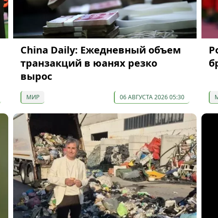
China Daily: Ежедневный объем
Р
транзакций в юанях резко
б
вырос
МИР
06 АВГУСТА 2026 05:30