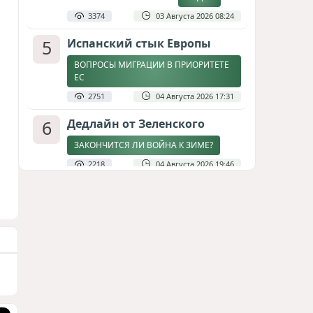
3374
03 Августа 2026 08:24
5
Испанский стык Европы
ВОПРОСЫ МИГРАЦИИ В ПРИОРИТЕТЕ
ЕС
2751
04 Августа 2026 17:31
6
Дедлайн от Зеленского
ЗАКОНЧИТСЯ ЛИ ВОЙНА К ЗИМЕ?
2218
04 Августа 2026 19:46
7
Стена в океане
КИТАЙ ПРОВЕЛ УЧЕНИЯ В ЮЖНО-
КИТАЙСКОМ МОРЕ
1821
03 Августа 2026 20:23
8
Асимметрия совести: когда
философия не выдерживает
проверки