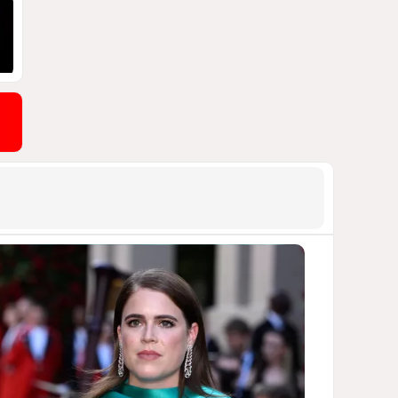
ДОСТОЙНЫЙ ОТВЕТ КЫРЛЫКОВАЛЫ
НА АНТИАЗЕРБАЙДЖАНСКИЙ
ДЕМАРШ ТАЛЕБА
1721
05 Августа 2026 11:49
9
Россия продвигается,
проблемы Украины
нарастают
ПОЧЕМУ ИЮЛЬСКИЕ ИТОГИ НЕ ДАЮТ
КИЕВУ ПОВОДОВ ДЛЯ ОПТИМИЗМА?
1647
03 Августа 2026 12:30
10
Атлантический щит: Дания
ставит на Фареры в
большой игре за Арктику
СТАТЬЯ МАТАНАТ НАСИБОВОЙ
1549
05 Августа 2026 08:26