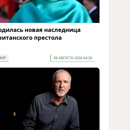
одилась новая наследница
ританского престола
МИР
06 АВГУСТА 2026 04:30