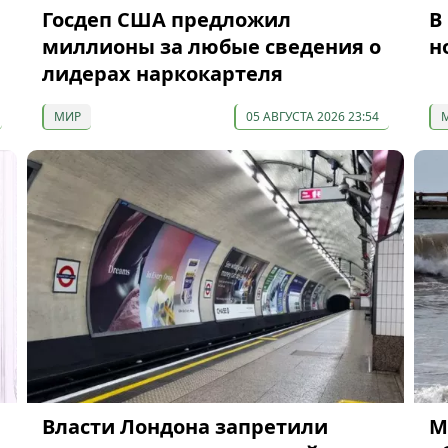
Госдеп США предложил
В
миллионы за любые сведения о
н
лидерах наркокартеля
МИР
05 АВГУСТА 2026 23:54
Власти Лондона запретили
М