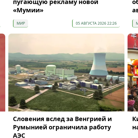
пугающую рекламу новой
о
«Мумии»
а
МИР
05 АВГУСТА 2026 22:26
Словения вслед за Венгрией и
К
Румынией ограничила работу
н
АЭС