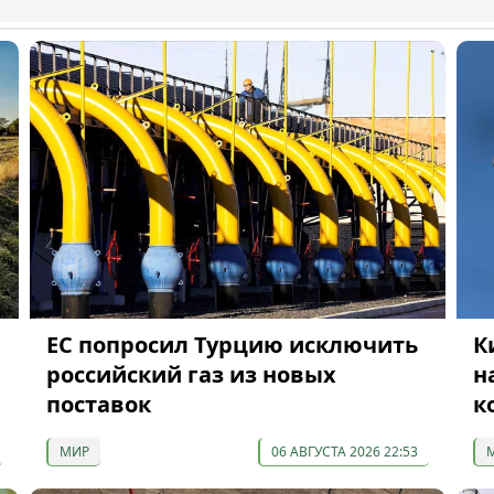
ЕС попросил Турцию исключить
К
российский газ из новых
н
поставок
к
МИР
06 АВГУСТА 2026 22:53