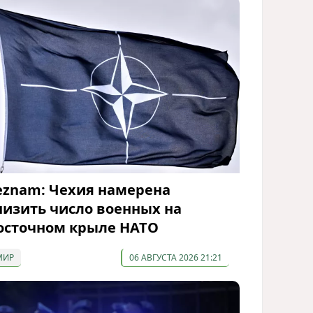
eznam: Чехия намерена
низить число военных на
осточном крыле НАТО
МИР
06 АВГУСТА 2026 21:21