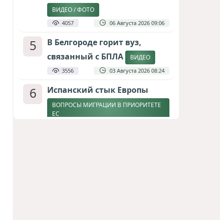
ВИДЕО / ФОТО
4057
06 Августа 2026 09:06
5
В Белгороде горит вуз,
связанный с БПЛА
ВИДЕО
3556
03 Августа 2026 08:24
6
Испанский стык Европы
ВОПРОСЫ МИГРАЦИИ В ПРИОРИТЕТЕ
ЕС
2906
04 Августа 2026 17:31
7
Дедлайн от Зеленского
ЗАКОНЧИТСЯ ЛИ ВОЙНА К ЗИМЕ?
2670
04 Августа 2026 19:46
8
Россия продвигается,
проблемы Украины
нарастают