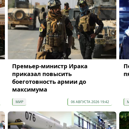
Премьер-министр Ирака
П
приказал повысить
п
боеготовность армии до
максимума
МИР
06 АВГУСТА 2026 19:42