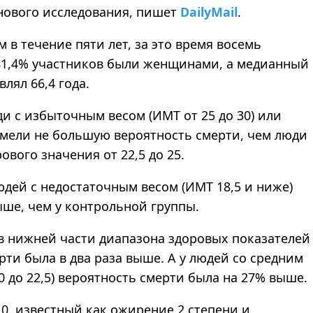
 нового исследования, пишет
DailyMail
.
 в течение пяти лет, за это время восемь
 81,4% участников были женщинами, а медианный
лял 66,4 года.
и с избыточным весом (ИМТ от 25 до 30) или
имели не большую вероятность смерти, чем люди
ового значения от 22,5 до 25.
людей с недостаточным весом (ИМТ 18,5 и ниже)
ыше, чем у контрольной группы.
в нижней части диапазона здоровых показателей
ерти была в два раза выше. А у людей со средним
0 до 22,5) вероятность смерти была на 27% выше.
,0, известный как ожирение 2 степени и