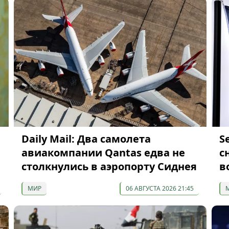
Daily Mail: Два самолета
S
ы
авиакомпании Qantas едва не
с
столкнулись в аэропорту Сиднея
в
МИР
06 АВГУСТА 2026 21:45