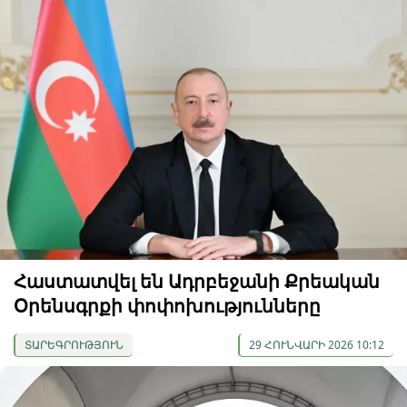
Հաստատվել են Ադրբեջանի Քրեական
Օրենսգրքի փոփոխությունները
ՏԱՐԵԳՐՈՒԹՅՈՒՆ
29 ՀՈՒՆՎԱՐԻ 2026 10:12