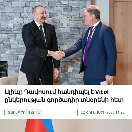
Ալիևը Դավոսում հանդիպել է Vitol
ընկերության գործադիր տնօրենի հետ
ՏԱՐԵԳՐՈՒԹՅՈՒՆ
22 ՀՈՒՆՎԱՐԻ 2026 11:32