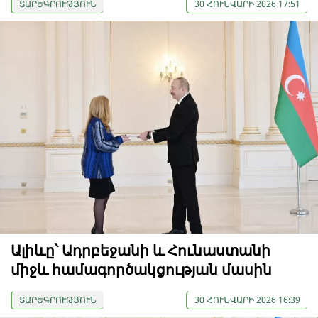
ՏԱՐԵԳՐՈՒԹՅՈՒՆ
30 ՀՈՒՆՎԱՐԻ 2026 17:51
Ալիևը՝ Ադրբեջանի և Հունաստանի
միջև համագործակցության մասին
ՏԱՐԵԳՐՈՒԹՅՈՒՆ
30 ՀՈՒՆՎԱՐԻ 2026 16:39