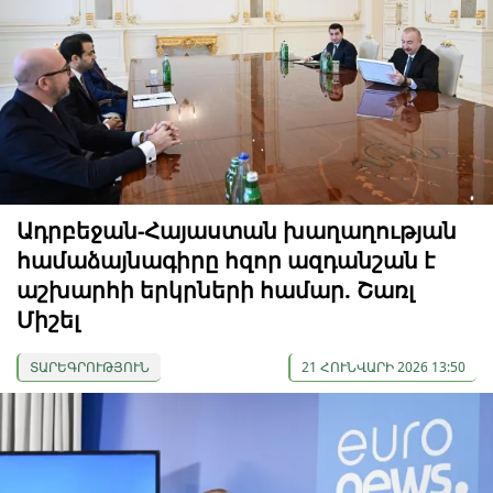
Ադրբեջան-Հայաստան խաղաղության
համաձայնագիրը հզոր ազդանշան է
աշխարհի երկրների համար. Շառլ
Միշել
ՏԱՐԵԳՐՈՒԹՅՈՒՆ
21 ՀՈՒՆՎԱՐԻ 2026 13:50