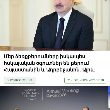
Մեր ձեռքբերումները իսկապես
հսկայական օգուտներ են բերում
Հայաստանին և Ադրբեջանին. Ալիև
ՏԱՐԵԳՐՈՒԹՅՈՒՆ
21 ՀՈՒՆՎԱՐԻ 2026 12:20