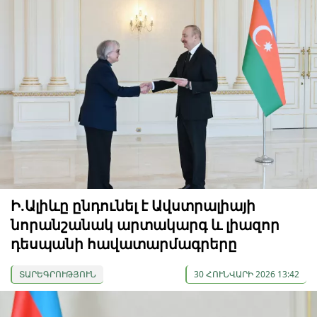
Ի.Ալիևը ընդունել է Ավստրալիայի
նորանշանակ արտակարգ և լիազոր
դեսպանի հավատարմագրերը
ՏԱՐԵԳՐՈՒԹՅՈՒՆ
30 ՀՈՒՆՎԱՐԻ 2026 13:42