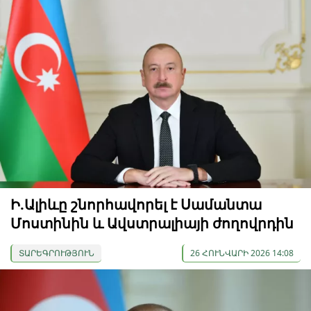
Ի.Ալիևը շնորհավորել է Սամանտա
Մոստինին և Ավստրալիայի ժողովրդին
ՏԱՐԵԳՐՈՒԹՅՈՒՆ
26 ՀՈՒՆՎԱՐԻ 2026 14:08