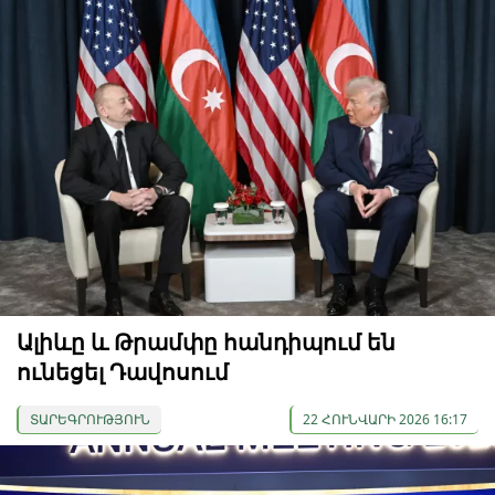
Ալիևը և Թրամփը հանդիպում են
ունեցել Դավոսում
ՏԱՐԵԳՐՈՒԹՅՈՒՆ
22 ՀՈՒՆՎԱՐԻ 2026 16:17