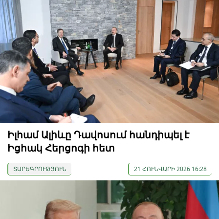
Իլհամ Ալիևը Դավոսում հանդիպել է
Իցհակ Հերցոգի հետ
ՏԱՐԵԳՐՈՒԹՅՈՒՆ
21 ՀՈՒՆՎԱՐԻ 2026 16:28