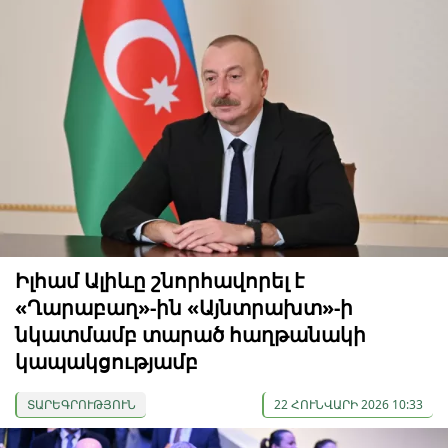
Իլհամ Ալիևը շնորհավորել է
«Ղարաբաղ»-ին «Այնտրախտ»-ի
նկատմամբ տարած հաղթանակի
կապակցությամբ
ՏԱՐԵԳՐՈՒԹՅՈՒՆ
22 ՀՈՒՆՎԱՐԻ 2026 10:33