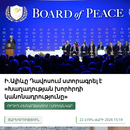
Ի.Ալիևը Դավոսում ստորագրել է
«Խաղաղության խորհրդի
կանոնադրությունը»
ՈՒՂԻՂ ՀԵՌԱՐՁԱԿՈՒՄ / ԼՈՒՍԱՆԿԱՐ
ՏԱՐԵԳՐՈՒԹՅՈՒՆ
22 ՀՈՒՆՎԱՐԻ 2026 15:19