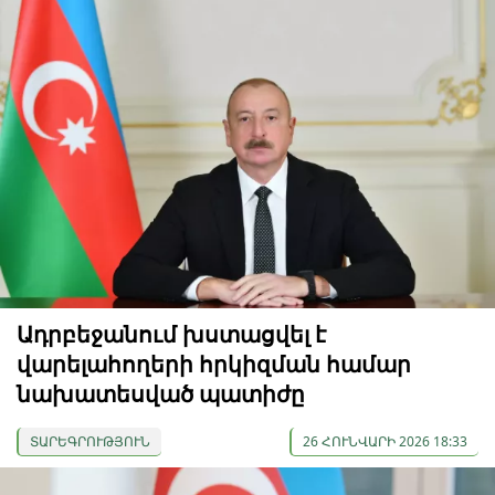
Ադրբեջանում խստացվել է
վարելահողերի հրկիզման համար
նախատեսված պատիժը
ՏԱՐԵԳՐՈՒԹՅՈՒՆ
26 ՀՈՒՆՎԱՐԻ 2026 18:33