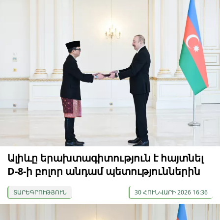
Ալիևը երախտագիտություն է հայտնել
D-8-ի բոլոր անդամ պետություններին
ՏԱՐԵԳՐՈՒԹՅՈՒՆ
30 ՀՈՒՆՎԱՐԻ 2026 16:36