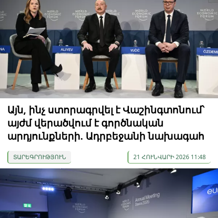
Այն, ինչ ստորագրվել է Վաշինգտոնում՝
այժմ վերածվում է գործնական
արդյունքների. Ադրբեջանի նախագահ
ՏԱՐԵԳՐՈՒԹՅՈՒՆ
21 ՀՈՒՆՎԱՐԻ 2026 11:48