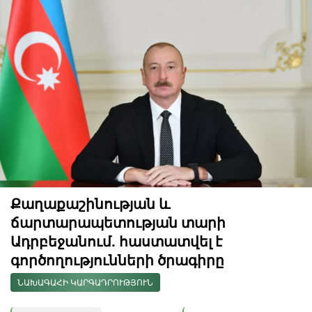
Քաղաքաշինության և
ճարտարապետության տարի
Ադրբեջանում. հաստատվել է
գործողությունների ծրագիրը
ՆԱԽԱԳԱՀԻ ԿԱՐԳԱԴՐՈՒԹՅՈՒՆ