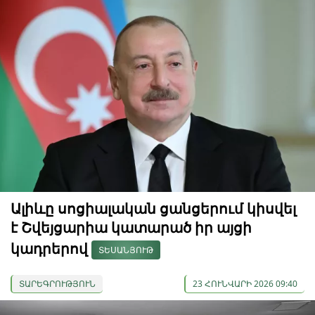
Ալիևը սոցիալական ցանցերում կիսվել
է Շվեյցարիա կատարած իր այցի
կադրերով
ՏԵՍԱՆՅՈՒԹ
ՏԱՐԵԳՐՈՒԹՅՈՒՆ
23 ՀՈՒՆՎԱՐԻ 2026 09:40