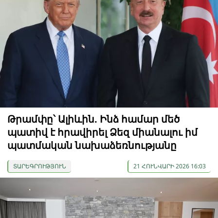
Թրամփը՝ Ալիևին. Ինձ համար մեծ
պատիվ է հրավիրել Ձեզ միանալու իմ
պատմական նախաձեռնությանը
ՏԱՐԵԳՐՈՒԹՅՈՒՆ
21 ՀՈՒՆՎԱՐԻ 2026 16:03