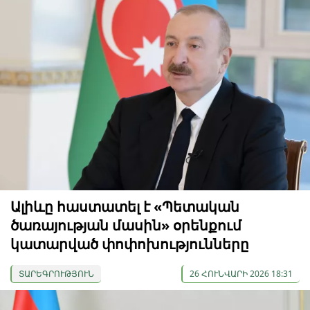
Ալիևը հաստատել է «Պետական
ծառայության մասին» օրենքում
կատարված փոփոխությունները
ՏԱՐԵԳՐՈՒԹՅՈՒՆ
26 ՀՈՒՆՎԱՐԻ 2026 18:31