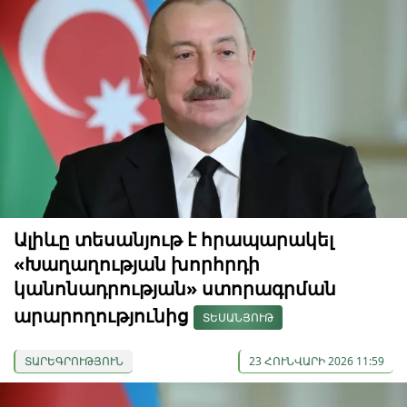
Ալիևը տեսանյութ է հրապարակել
«Խաղաղության խորհրդի
կանոնադրության» ստորագրման
արարողությունից
ՏԵՍԱՆՅՈՒԹ
ՏԱՐԵԳՐՈՒԹՅՈՒՆ
23 ՀՈՒՆՎԱՐԻ 2026 11:59