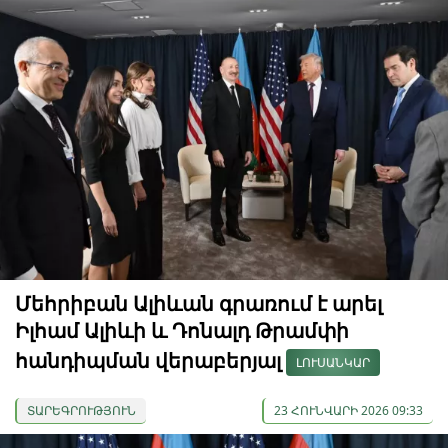
Մեհրիբան Ալիևան գրառում է արել
Իլհամ Ալիևի և Դոնալդ Թրամփի
հանդիպման վերաբերյալ
ԼՈՒՍԱՆԿԱՐ
ՏԱՐԵԳՐՈՒԹՅՈՒՆ
23 ՀՈՒՆՎԱՐԻ 2026 09:33