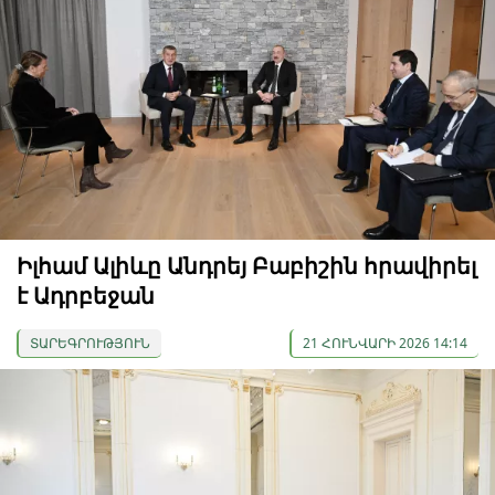
Իլհամ Ալիևը Անդրեյ Բաբիշին հրավիրել
է Ադրբեջան
ՏԱՐԵԳՐՈՒԹՅՈՒՆ
21 ՀՈՒՆՎԱՐԻ 2026 14:14