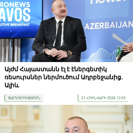
Այժմ Հայաստանն էլ է էներգետիկ
ռեսուրսներ ներմուծում Ադրբեջանից.
Ալիև
ՏԱՐԵԳՐՈՒԹՅՈՒՆ
21 ՀՈՒՆՎԱՐԻ 2026 12:55