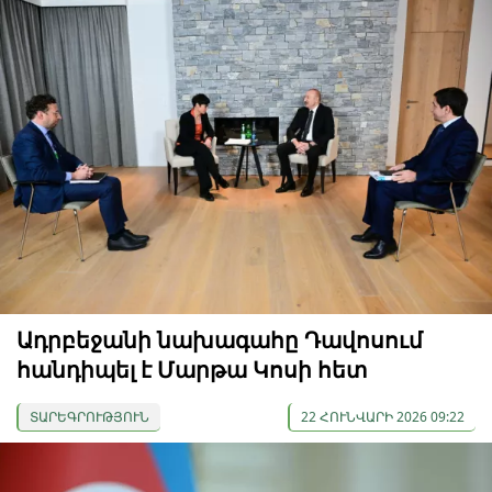
Ադրբեջանի նախագահը Դավոսում
հանդիպել է Մարթա Կոսի հետ
ՏԱՐԵԳՐՈՒԹՅՈՒՆ
22 ՀՈՒՆՎԱՐԻ 2026 09:22