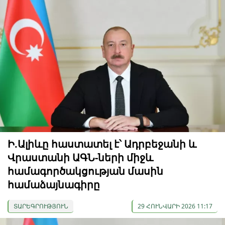
Ի.Ալիևը հաստատել է՝ Ադրբեջանի և
Վրաստանի ԱԳՆ-ների միջև
համագործակցության մասին
համաձայնագիրը
ՏԱՐԵԳՐՈՒԹՅՈՒՆ
29 ՀՈՒՆՎԱՐԻ 2026 11:17