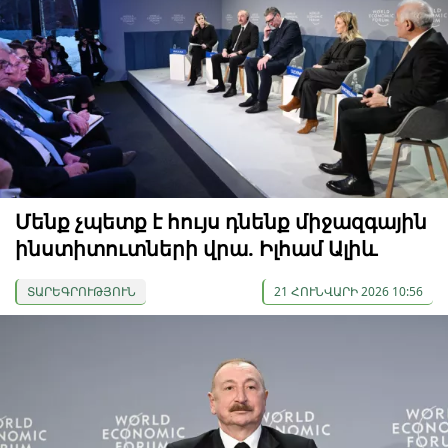
Մենք չպետք է հույս դնենք միջազգային
ինստիտուտների վրա. Իլհամ Ալիև
ՏԱՐԵԳՐՈՒԹՅՈՒՆ
21 ՀՈՒՆՎԱՐԻ 2026 10:56