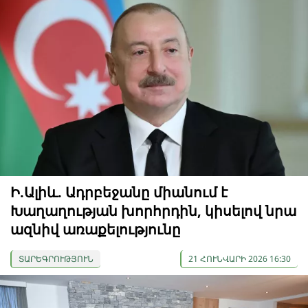
Ի.Ալիև. Ադրբեջանը միանում է
Խաղաղության խորհրդին, կիսելով նրա
ազնիվ առաքելությունը
ՏԱՐԵԳՐՈՒԹՅՈՒՆ
21 ՀՈՒՆՎԱՐԻ 2026 16:30