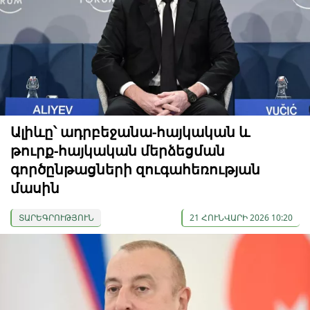
Ալիևը՝ ադրբեջանա-հայկական և
թուրք-հայկական մերձեցման
գործընթացների զուգահեռության
մասին
ՏԱՐԵԳՐՈՒԹՅՈՒՆ
21 ՀՈՒՆՎԱՐԻ 2026 10:20