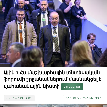
Ալիևը Համաշխարհային տնտեսական
ֆորումի շրջանակներում մասնակցել է
վահանակային նիստի
ԼՈՒՍԱՆԿԱՐ
ՏԱՐԵԳՐՈՒԹՅՈՒՆ
22 ՀՈՒՆՎԱՐԻ 2026 09:47