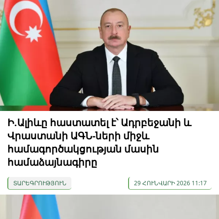
Ի.Ալիևը հաստատել է՝ Ադրբեջանի և
Վրաստանի ԱԳՆ-ների միջև
համագործակցության մասին
համաձայնագիրը
ՏԱՐԵԳՐՈՒԹՅՈՒՆ
29 ՀՈՒՆՎԱՐԻ 2026 11:17