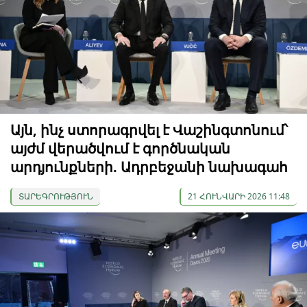
Այն, ինչ ստորագրվել է Վաշինգտոնում՝
այժմ վերածվում է գործնական
արդյունքների. Ադրբեջանի նախագահ
ՏԱՐԵԳՐՈՒԹՅՈՒՆ
21 ՀՈՒՆՎԱՐԻ 2026 11:48