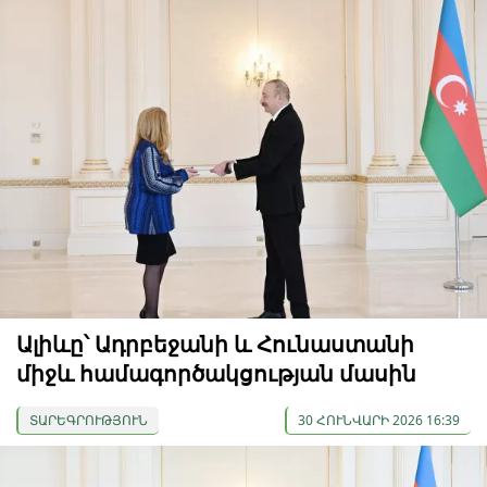
Ալիևը՝ Ադրբեջանի և Հունաստանի
միջև համագործակցության մասին
ՏԱՐԵԳՐՈՒԹՅՈՒՆ
30 ՀՈՒՆՎԱՐԻ 2026 16:39