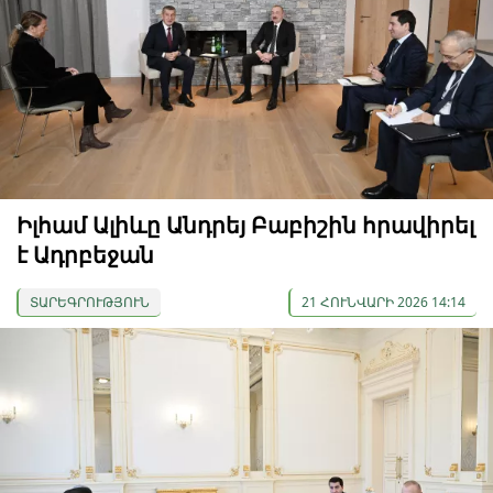
Իլհամ Ալիևը Անդրեյ Բաբիշին հրավիրել
է Ադրբեջան
ՏԱՐԵԳՐՈՒԹՅՈՒՆ
21 ՀՈՒՆՎԱՐԻ 2026 14:14