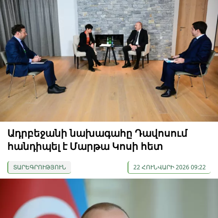
Ադրբեջանի նախագահը Դավոսում
հանդիպել է Մարթա Կոսի հետ
ՏԱՐԵԳՐՈՒԹՅՈՒՆ
22 ՀՈՒՆՎԱՐԻ 2026 09:22