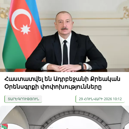
Հաստատվել են Ադրբեջանի Քրեական
Օրենսգրքի փոփոխությունները
ՏԱՐԵԳՐՈՒԹՅՈՒՆ
29 ՀՈՒՆՎԱՐԻ 2026 10:12