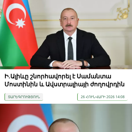
Ի.Ալիևը շնորհավորել է Սամանտա
Մոստինին և Ավստրալիայի ժողովրդին
ՏԱՐԵԳՐՈՒԹՅՈՒՆ
26 ՀՈՒՆՎԱՐԻ 2026 14:08