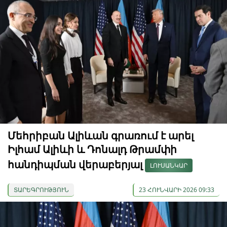
Մեհրիբան Ալիևան գրառում է արել
Իլհամ Ալիևի և Դոնալդ Թրամփի
հանդիպման վերաբերյալ
ԼՈՒՍԱՆԿԱՐ
ՏԱՐԵԳՐՈՒԹՅՈՒՆ
23 ՀՈՒՆՎԱՐԻ 2026 09:33