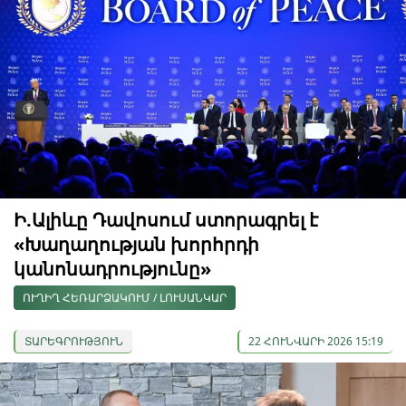
Ի.Ալիևը Դավոսում ստորագրել է
«Խաղաղության խորհրդի
կանոնադրությունը»
ՈՒՂԻՂ ՀԵՌԱՐՁԱԿՈՒՄ / ԼՈՒՍԱՆԿԱՐ
ՏԱՐԵԳՐՈՒԹՅՈՒՆ
22 ՀՈՒՆՎԱՐԻ 2026 15:19