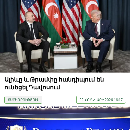
Ալիևը և Թրամփը հանդիպում են
ունեցել Դավոսում
ՏԱՐԵԳՐՈՒԹՅՈՒՆ
22 ՀՈՒՆՎԱՐԻ 2026 16:17