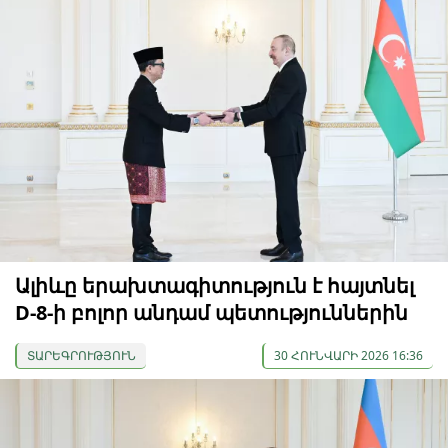
Ալիևը երախտագիտություն է հայտնել
D-8-ի բոլոր անդամ պետություններին
ՏԱՐԵԳՐՈՒԹՅՈՒՆ
30 ՀՈՒՆՎԱՐԻ 2026 16:36