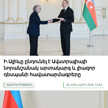
Ի.Ալիևը ընդունել է Ավստրալիայի
նորանշանակ արտակարգ և լիազոր
դեսպանի հավատարմագրերը
ՏԱՐԵԳՐՈՒԹՅՈՒՆ
30 ՀՈՒՆՎԱՐԻ 2026 13:42