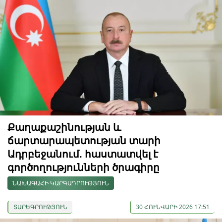
Քաղաքաշինության և
ճարտարապետության տարի
Ադրբեջանում. հաստատվել է
գործողությունների ծրագիրը
ՆԱԽԱԳԱՀԻ ԿԱՐԳԱԴՐՈՒԹՅՈՒՆ
ՏԱՐԵԳՐՈՒԹՅՈՒՆ
30 ՀՈՒՆՎԱՐԻ 2026 17:51