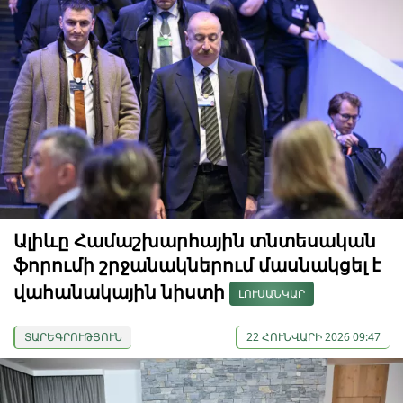
Ալիևը Համաշխարհային տնտեսական
ֆորումի շրջանակներում մասնակցել է
վահանակային նիստի
ԼՈՒՍԱՆԿԱՐ
ՏԱՐԵԳՐՈՒԹՅՈՒՆ
22 ՀՈՒՆՎԱՐԻ 2026 09:47