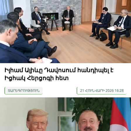
Իլհամ Ալիևը Դավոսում հանդիպել է
Իցհակ Հերցոգի հետ
ՏԱՐԵԳՐՈՒԹՅՈՒՆ
21 ՀՈՒՆՎԱՐԻ 2026 16:28