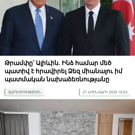
Թրամփը՝ Ալիևին. Ինձ համար մեծ
պատիվ է հրավիրել Ձեզ միանալու իմ
պատմական նախաձեռնությանը
ՏԱՐԵԳՐՈՒԹՅՈՒՆ
21 ՀՈՒՆՎԱՐԻ 2026 16:03