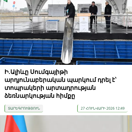
Ի.Ալիևը Սումգայիթի
արդյունաբերական պարկում դրել է՝
տոպրակերի արտադրության
ձեռնարկության հիմքը
ՏԱՐԵԳՐՈՒԹՅՈՒՆ
27 ՀՈՒՆՎԱՐԻ 2026 12:49