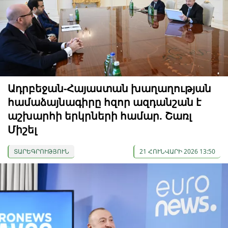
Ադրբեջան-Հայաստան խաղաղության
համաձայնագիրը հզոր ազդանշան է
աշխարհի երկրների համար. Շառլ
Միշել
ՏԱՐԵԳՐՈՒԹՅՈՒՆ
21 ՀՈՒՆՎԱՐԻ 2026 13:50