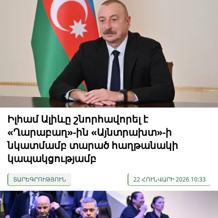
Իլհամ Ալիևը շնորհավորել է
«Ղարաբաղ»-ին «Այնտրախտ»-ի
նկատմամբ տարած հաղթանակի
կապակցությամբ
ՏԱՐԵԳՐՈՒԹՅՈՒՆ
22 ՀՈՒՆՎԱՐԻ 2026 10:33