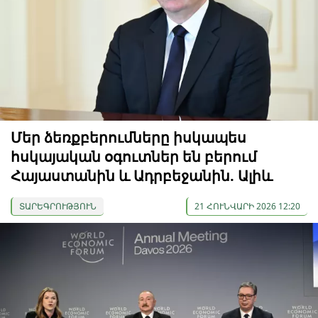
Մեր ձեռքբերումները իսկապես
հսկայական օգուտներ են բերում
Հայաստանին և Ադրբեջանին. Ալիև
ՏԱՐԵԳՐՈՒԹՅՈՒՆ
21 ՀՈՒՆՎԱՐԻ 2026 12:20