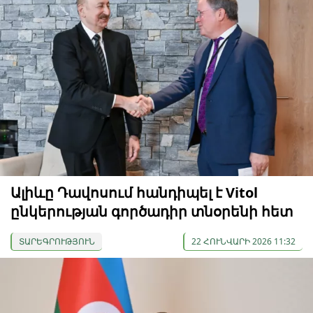
Ալիևը Դավոսում հանդիպել է Vitol
ընկերության գործադիր տնօրենի հետ
ՏԱՐԵԳՐՈՒԹՅՈՒՆ
22 ՀՈՒՆՎԱՐԻ 2026 11:32