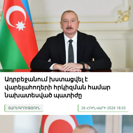
Ադրբեջանում խստացվել է
վարելահողերի հրկիզման համար
նախատեսված պատիժը
ՏԱՐԵԳՐՈՒԹՅՈՒՆ
26 ՀՈՒՆՎԱՐԻ 2026 18:33