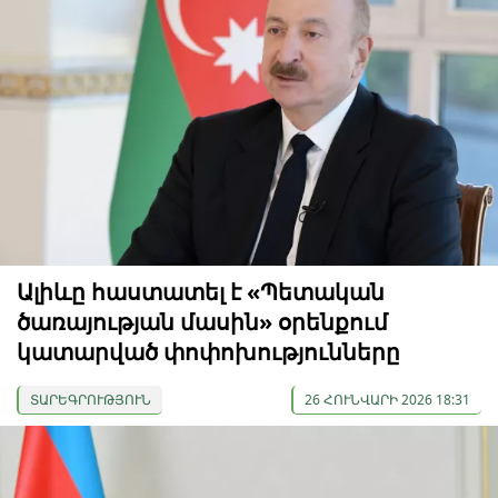
Ալիևը հաստատել է «Պետական
ծառայության մասին» օրենքում
կատարված փոփոխությունները
ՏԱՐԵԳՐՈՒԹՅՈՒՆ
26 ՀՈՒՆՎԱՐԻ 2026 18:31