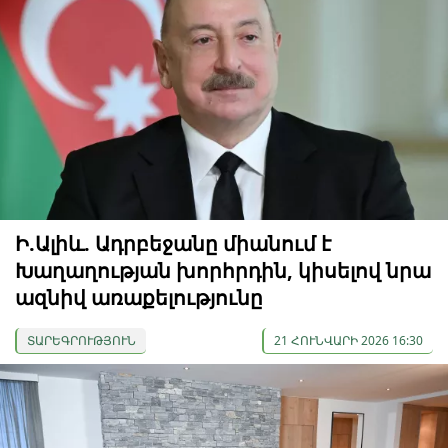
Ի.Ալիև. Ադրբեջանը միանում է
Խաղաղության խորհրդին, կիսելով նրա
ազնիվ առաքելությունը
ՏԱՐԵԳՐՈՒԹՅՈՒՆ
21 ՀՈՒՆՎԱՐԻ 2026 16:30