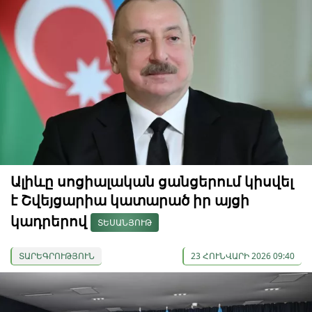
Ալիևը սոցիալական ցանցերում կիսվել
է Շվեյցարիա կատարած իր այցի
կադրերով
ՏԵՍԱՆՅՈՒԹ
ՏԱՐԵԳՐՈՒԹՅՈՒՆ
23 ՀՈՒՆՎԱՐԻ 2026 09:40