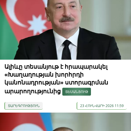
Ալիևը տեսանյութ է հրապարակել
«Խաղաղության խորհրդի
կանոնադրության» ստորագրման
արարողությունից
ՏԵՍԱՆՅՈՒԹ
ՏԱՐԵԳՐՈՒԹՅՈՒՆ
23 ՀՈՒՆՎԱՐԻ 2026 11:59