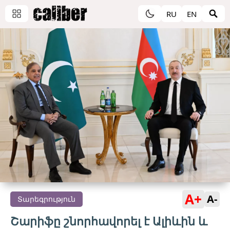
RU
EN
A+
A-
Տարեգրություն
Շարիֆը շնորհավորել է Ալիևին և