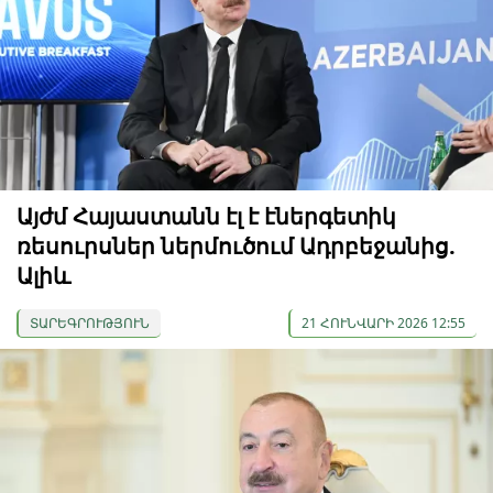
Այժմ Հայաստանն էլ է էներգետիկ
ռեսուրսներ ներմուծում Ադրբեջանից.
Ալիև
ՏԱՐԵԳՐՈՒԹՅՈՒՆ
21 ՀՈՒՆՎԱՐԻ 2026 12:55