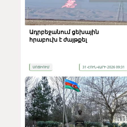
Ադրբեջանում ցեխային
հրաբուխ է ժայթքել
ՍՈՑԻՈՒՄ
31 ՀՈՒՆՎԱՐԻ 2026 09:31