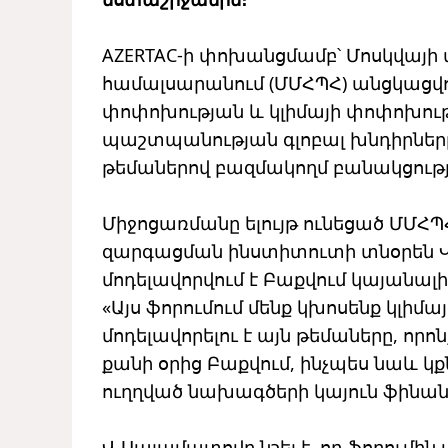
AZERTAC-ի փոխանցմամբ՝ Մոսկվայի 
համալսարանում (ՄՄՀՊՀ) անցկացվող
փոփոխության և կլիմայի փոփոխու
պաշտպանության գլոբալ խնդիրները,
թեմաներով բազմակողմ բանակցությո
Միջոցառմանը ելույթ ունեցած ՄՄՀՊ
զարգացման ինստիտուտի տնօրեն Վլ
մոդելավորվում է Բաքվում կայանալ
«Այս ֆորումում մենք կխոսենք կլի
մոդելավորելու է այն թեմաները, որո
քանի օրից Բաքվում, ինչպես նաև կ
ուղղված նախագծերի կայուն ֆինան
Վ.Սալամատովը նշել է, որ ֆորումին 