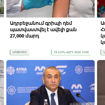
Ադրբեջանում գրիպի դեմ
Ա
պատվաստվել է ավելի քան
Հ
27,000 մարդ
կ
կ
ՍՈՑԻՈՒՄ
29 ՀՈՒՆՎԱՐԻ 2026 10:06