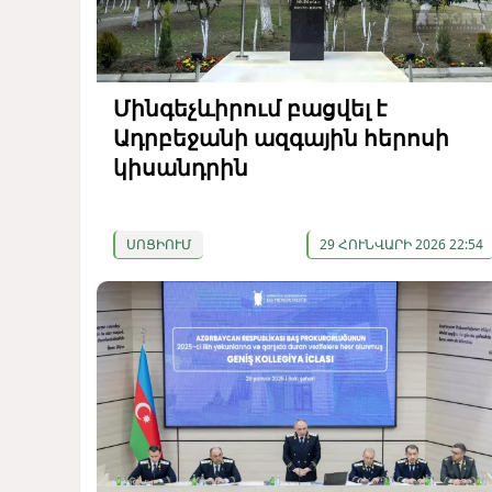
Մինգեչևիրում բացվել է
Ադրբեջանի ազգային հերոսի
կիսանդրին
ՍՈՑԻՈՒՄ
29 ՀՈՒՆՎԱՐԻ 2026 22:54