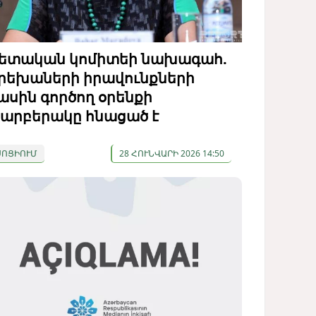
ետական ​​կոմիտեի նախագահ.
րեխաների իրավունքների
ասին գործող օրենքի
արբերակը հնացած է
ՍՈՑԻՈՒՄ
28 ՀՈՒՆՎԱՐԻ 2026 14:50