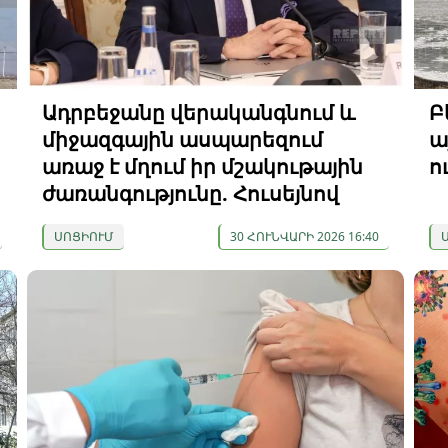
Ադրբեջանը վերականգնում և
Բ
միջազգային ասպարեզում
ա
առաջ է մղում իր մշակութային
ո
ժառանգությունը. Հուսեյնով
ՍՈՑԻՈՒՄ
30 ՀՈՒՆՎԱՐԻ 2026 16:40