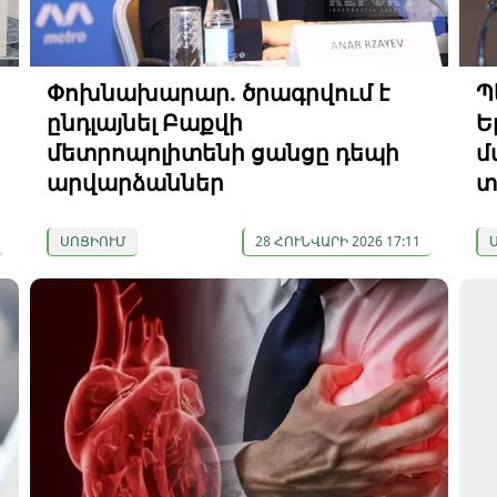
Փոխնախարար. ծրագրվում է
Պ
ընդլայնել Բաքվի
Ե
մետրոպոլիտենի ցանցը դեպի
մ
արվարձաններ
տ
ՍՈՑԻՈՒՄ
28 ՀՈՒՆՎԱՐԻ 2026 17:11