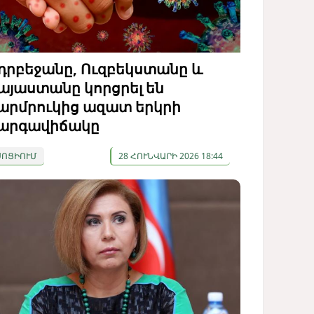
դրբեջանը, Ուզբեկստանը և
այաստանը կորցրել են
արմրուկից ազատ երկրի
արգավիճակը
ՍՈՑԻՈՒՄ
28 ՀՈՒՆՎԱՐԻ 2026 18:44