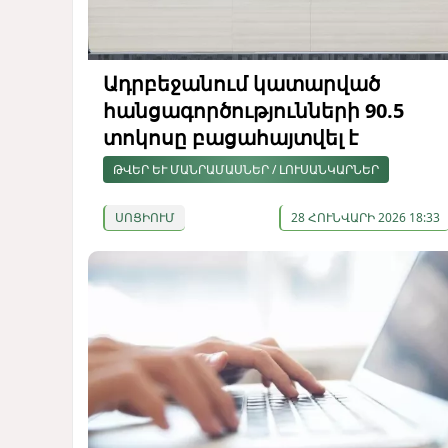
Ադրբեջանում կատարված
հանցագործությունների 90.5
տոկոսը բացահայտվել է
ԹՎԵՐ ԵՒ ՄԱՆՐԱՄԱՍՆԵՐ / ԼՈՒՍԱՆԿԱՐՆԵՐ
ՍՈՑԻՈՒՄ
28 ՀՈՒՆՎԱՐԻ 2026 18:33