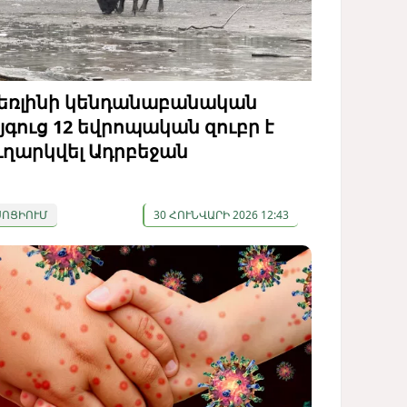
եռլինի կենդանաբանական
յգուց 12 եվրոպական զուբր է
ւղարկվել Ադրբեջան
ՍՈՑԻՈՒՄ
30 ՀՈՒՆՎԱՐԻ 2026 12:43