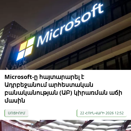
Microsoft-ը հայտարարել է
Ադրբեջանում արհեստական
բանականության (ԱԲ) կիրառման աճի
մասին
ՍՈՑԻՈՒՄ
22 ՀՈՒՆՎԱՐԻ 2026 12:52