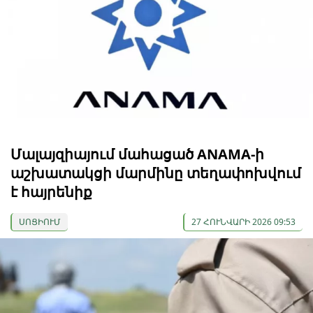
Մալայզիայում մահացած ANAMA-ի
աշխատակցի մարմինը տեղափոխվում
է հայրենիք
ՍՈՑԻՈՒՄ
27 ՀՈՒՆՎԱՐԻ 2026 09:53