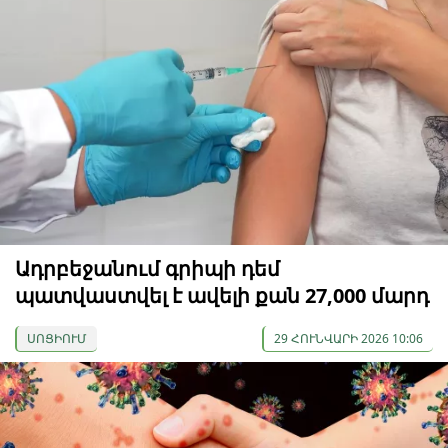
Ադրբեջանում գրիպի դեմ
պատվաստվել է ավելի քան 27,000 մարդ
ՍՈՑԻՈՒՄ
29 ՀՈՒՆՎԱՐԻ 2026 10:06