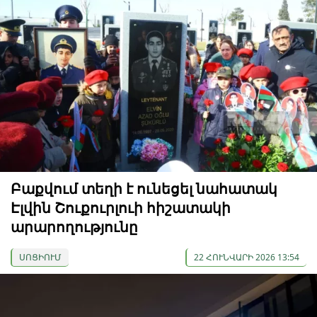
Բաքվում տեղի է ունեցել նահատակ
Էլվին Շուքուրլուի հիշատակի
արարողությունը
ՍՈՑԻՈՒՄ
22 ՀՈՒՆՎԱՐԻ 2026 13:54