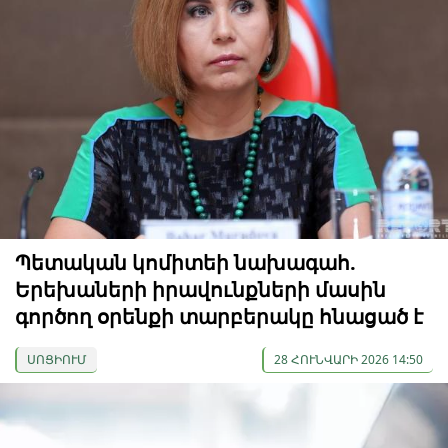
Պետական ​​կոմիտեի նախագահ.
Երեխաների իրավունքների մասին
գործող օրենքի տարբերակը հնացած է
ՍՈՑԻՈՒՄ
28 ՀՈՒՆՎԱՐԻ 2026 14:50