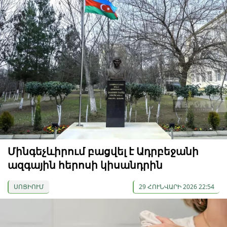
Մինգեչևիրում բացվել է Ադրբեջանի
ազգային հերոսի կիսանդրին
ՍՈՑԻՈՒՄ
29 ՀՈՒՆՎԱՐԻ 2026 22:54