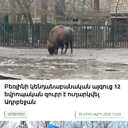
Բեռլինի կենդանաբանական այգուց 12
եվրոպական զուբր է ուղարկվել
Ադրբեջան
ՍՈՑԻՈՒՄ
30 ՀՈՒՆՎԱՐԻ 2026 12:43