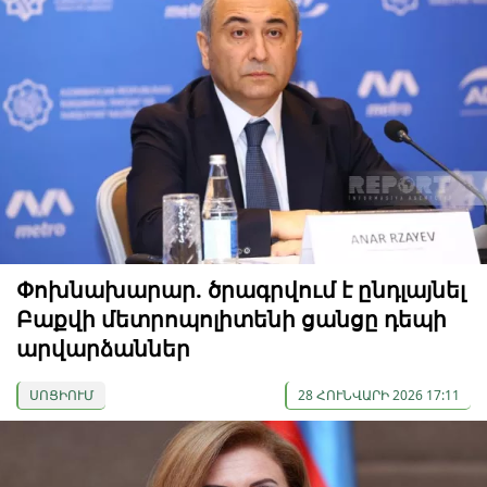
Փոխնախարար. ծրագրվում է ընդլայնել
Բաքվի մետրոպոլիտենի ցանցը դեպի
արվարձաններ
ՍՈՑԻՈՒՄ
28 ՀՈՒՆՎԱՐԻ 2026 17:11