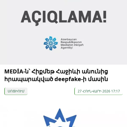
MEDİA-ն՝ Հիքմեթ Հաջիևի անունից
հրապարակված deepfake-ի մասին
ՍՈՑԻՈՒՄ
27 ՀՈՒՆՎԱՐԻ 2026 17:17