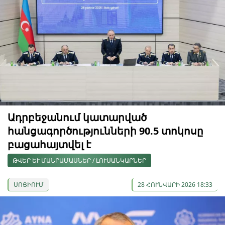
Ադրբեջանում կատարված
հանցագործությունների 90.5 տոկոսը
բացահայտվել է
ԹՎԵՐ ԵՒ ՄԱՆՐԱՄԱՍՆԵՐ / ԼՈՒՍԱՆԿԱՐՆԵՐ
ՍՈՑԻՈՒՄ
28 ՀՈՒՆՎԱՐԻ 2026 18:33