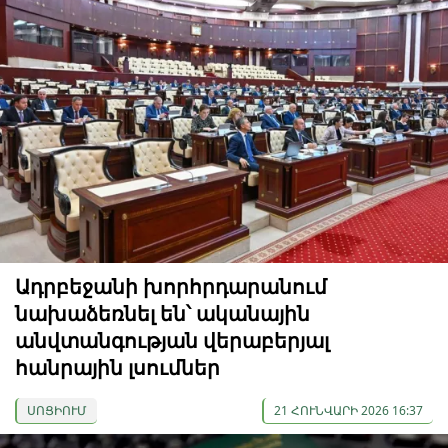
Ադրբեջանի խորհրդարանում
նախաձեռնել են՝ ականային
անվտանգության վերաբերյալ
հանրային լսումներ
ՍՈՑԻՈՒՄ
21 ՀՈՒՆՎԱՐԻ 2026 16:37