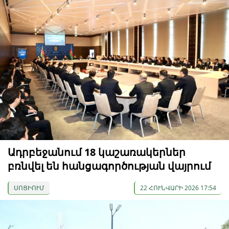
Ադրբեջանում 18 կաշառակերներ
բռնվել են հանցագործության վայրում
ՍՈՑԻՈՒՄ
22 ՀՈՒՆՎԱՐԻ 2026 17:54