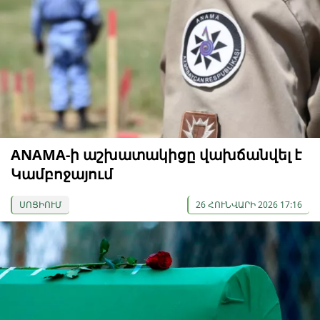
ANAMA-ի աշխատակիցը վախճանվել է
Կամբոջայում
ՍՈՑԻՈՒՄ
26 ՀՈՒՆՎԱՐԻ 2026 17:16