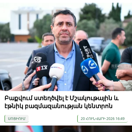
Բաքվում ստեղծվել է Մշակութային և
էթնիկ բազմազանության կենտրոն
ՍՈՑԻՈՒՄ
20 ՀՈՒՆՎԱՐԻ 2026 16:49