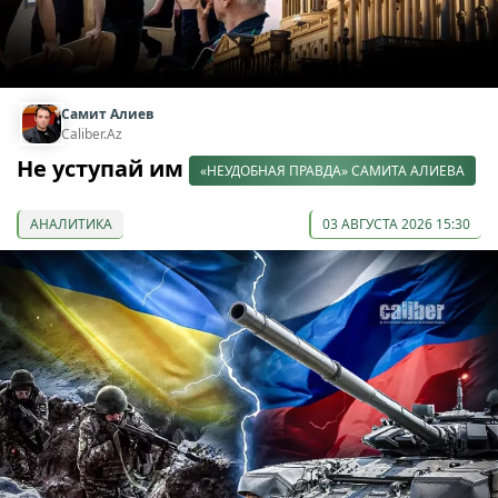
Самит Алиев
Caliber.Az
Не уступай им
«НЕУДОБНАЯ ПРАВДА» САМИТА АЛИЕВА
АНАЛИТИКА
03 АВГУСТА 2026 15:30