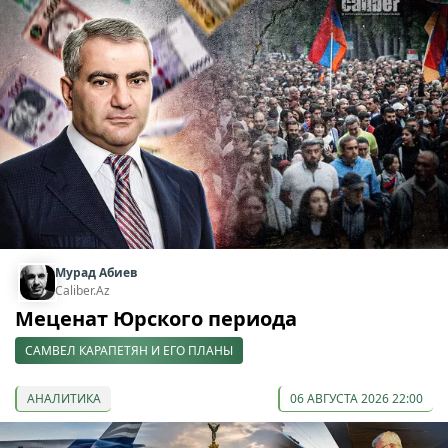
Мурад Абиев
Caliber.Az
Меценат Юрского периода
САМВЕЛ КАРАПЕТЯН И ЕГО ПЛАНЫ
АНАЛИТИКА
06 АВГУСТА 2026 22:00