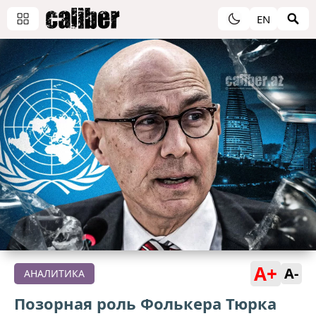
EN
A+
A-
АНАЛИТИКА
Позорная роль Фолькера Тюрка