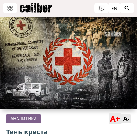
EN
A+
A-
АНАЛИТИКА
Тень креста