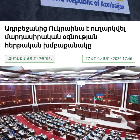
Ադրբեջանից Ուկրաինա է ուղարկվել
մարդասիրական օգնության
հերթական խմբաքանակը
ՔԱՂԱՔԱԿԱՆՈՒԹՅՈՒՆ
27 ՀՈՒՆՎԱՐԻ 2026 17:46