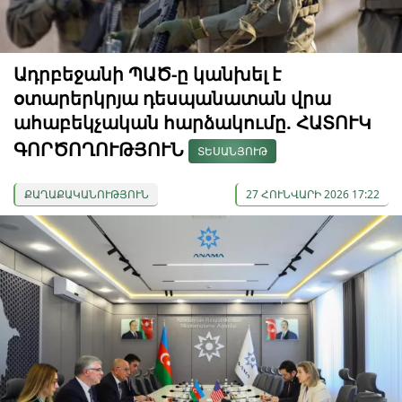
Ադրբեջանի ՊԱԾ-ը կանխել է
օտարերկրյա դեսպանատան վրա
ահաբեկչական հարձակումը. ՀԱՏՈՒԿ
ԳՈՐԾՈՂՈՒԹՅՈՒՆ
ՏԵՍԱՆՅՈՒԹ
ՔԱՂԱՔԱԿԱՆՈՒԹՅՈՒՆ
27 ՀՈՒՆՎԱՐԻ 2026 17:22