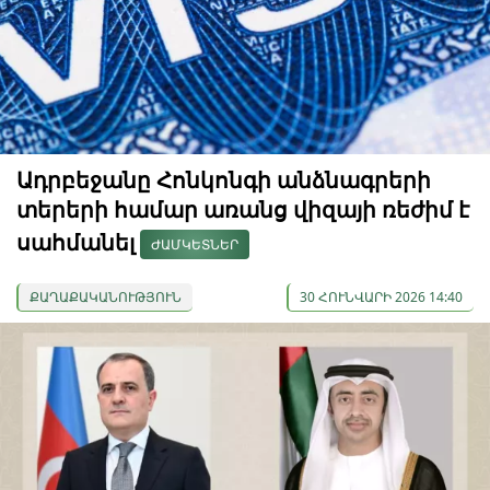
Ադրբեջանը Հոնկոնգի անձնագրերի
տերերի համար առանց վիզայի ռեժիմ է
սահմանել
ԺԱՄԿԵՏՆԵՐ
ՔԱՂԱՔԱԿԱՆՈՒԹՅՈՒՆ
30 ՀՈՒՆՎԱՐԻ 2026 14:40