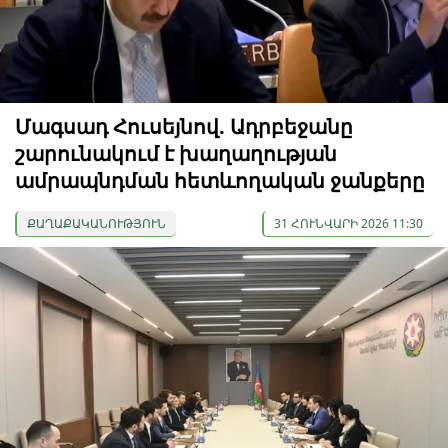
Մագսադ Հուսեյնով. Ադրբեջանը
շարունակում է խաղաղության
ամրապնդման հետևողական ջանքերը
ՔԱՂԱՔԱԿԱՆՈՒԹՅՈՒՆ
31 ՀՈՒՆՎԱՐԻ 2026 11:30