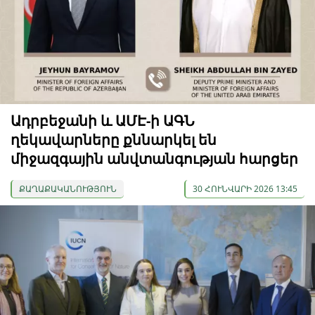
Ադրբեջանի և ԱՄԷ-ի ԱԳՆ
ղեկավարները քննարկել են
միջազգային անվտանգության հարցեր
ՔԱՂԱՔԱԿԱՆՈՒԹՅՈՒՆ
30 ՀՈՒՆՎԱՐԻ 2026 13:45