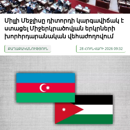
Միլլի Մեջլիսը դիտորդի կարգավիճակ է
ստացել Միջերկրածովյան երկրների
խորհրդարանական վեհաժողովում
ՔԱՂԱՔԱԿԱՆՈՒԹՅՈՒՆ
28 ՀՈՒՆՎԱՐԻ 2026 09:32