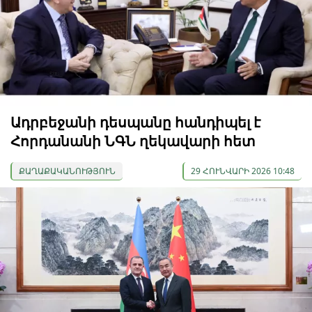
Ադրբեջանի դեսպանը հանդիպել է
Հորդանանի ՆԳՆ ղեկավարի հետ
ՔԱՂԱՔԱԿԱՆՈՒԹՅՈՒՆ
29 ՀՈՒՆՎԱՐԻ 2026 10:48