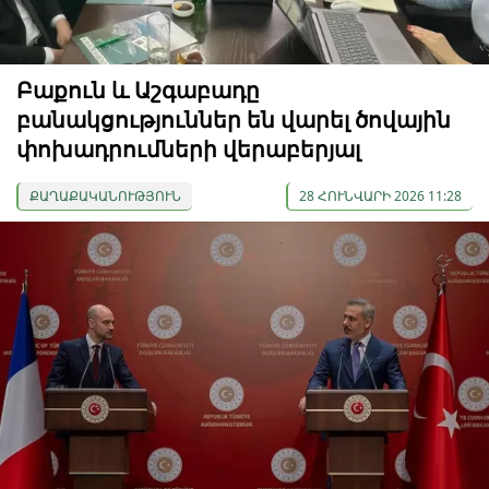
Բաքուն և Աշգաբադը
բանակցություններ են վարել ծովային
փոխադրումների վերաբերյալ
ՔԱՂԱՔԱԿԱՆՈՒԹՅՈՒՆ
28 ՀՈՒՆՎԱՐԻ 2026 11:28