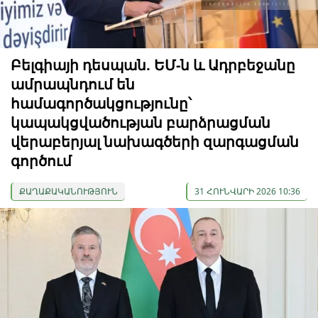
Բելգիայի դեսպան. ԵՄ-ն և Ադրբեջանը
ամրապնդում են
համագործակցությունը՝
կապակցվածության բարձրացման
վերաբերյալ նախագծերի զարգացման
գործում
ՔԱՂԱՔԱԿԱՆՈՒԹՅՈՒՆ
31 ՀՈՒՆՎԱՐԻ 2026 10:36