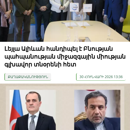
Լեյլա Ալիևան հանդիպել է Բնության
պահպանության միջազգային միության
գլխավոր տնօրենի հետ
ՔԱՂԱՔԱԿԱՆՈՒԹՅՈՒՆ
30 ՀՈՒՆՎԱՐԻ 2026 13:36