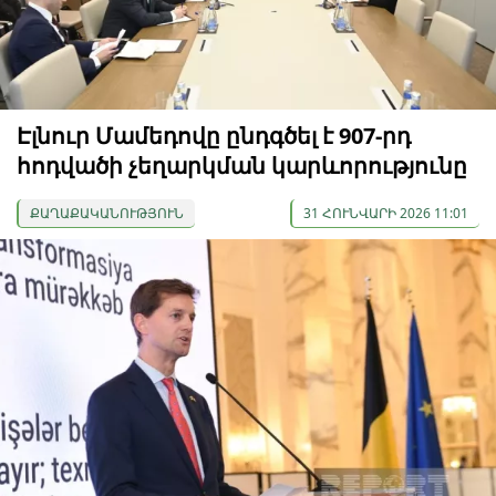
Էլնուր Մամեդովը ընդգծել է 907-րդ
հոդվածի չեղարկման կարևորությունը
ՔԱՂԱՔԱԿԱՆՈՒԹՅՈՒՆ
31 ՀՈՒՆՎԱՐԻ 2026 11:01