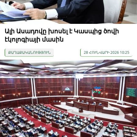
Ալի Ասադովը խոսել է Կասպից ծովի
էկոլոգիայի մասին
ՔԱՂԱՔԱԿԱՆՈՒԹՅՈՒՆ
28 ՀՈՒՆՎԱՐԻ 2026 10:25