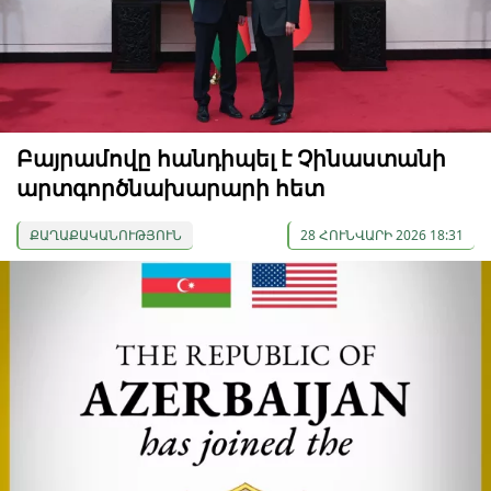
Բայրամովը հանդիպել է Չինաստանի
արտգործնախարարի հետ
ՔԱՂԱՔԱԿԱՆՈՒԹՅՈՒՆ
28 ՀՈՒՆՎԱՐԻ 2026 18:31