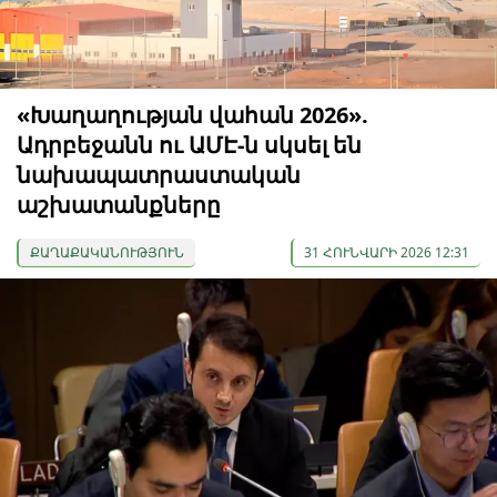
«Խաղաղության վահան 2026».
Ադրբեջանն ու ԱՄԷ-ն սկսել են
նախապատրաստական ​​
աշխատանքները
ՔԱՂԱՔԱԿԱՆՈՒԹՅՈՒՆ
31 ՀՈՒՆՎԱՐԻ 2026 12:31