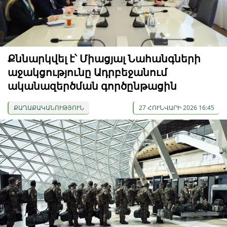
Քննարկվել է՝ Միացյալ Նահանգների
աջակցությունը Ադրբեջանում
ականազերծման գործընթացին
ՔԱՂԱՔԱԿԱՆՈՒԹՅՈՒՆ
27 ՀՈՒՆՎԱՐԻ 2026 16:45