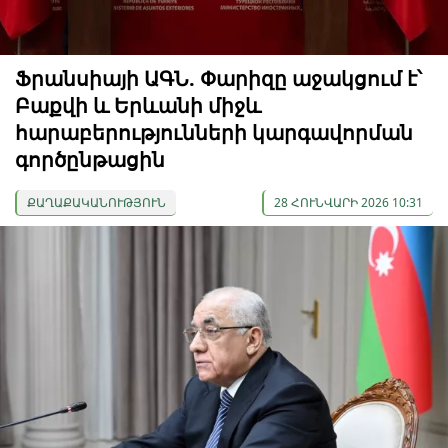
Ֆրանսիայի ԱԳՆ. Փարիզը աջակցում է՝
Բաքվի և Երևանի միջև
հարաբերությունների կարգավորման
գործընթացին
ՔԱՂԱՔԱԿԱՆՈՒԹՅՈՒՆ
28 ՀՈՒՆՎԱՐԻ 2026 10:31