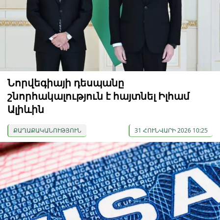
Նորվեգիայի դեսպանը
շնորհակալություն է հայտնել Իլհամ
Ալիևին
ՔԱՂԱՔԱԿԱՆՈՒԹՅՈՒՆ
31 ՀՈՒՆՎԱՐԻ 2026 10:25