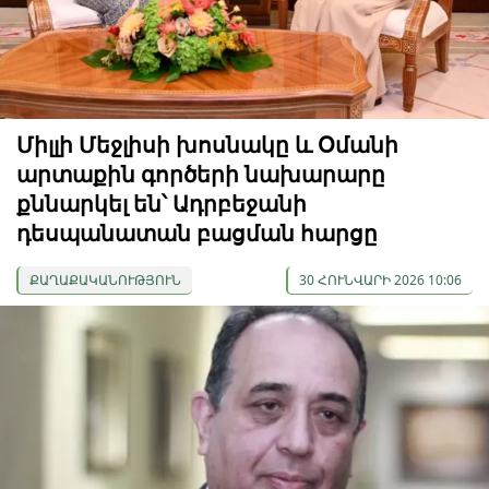
Միլլի Մեջլիսի խոսնակը և Օմանի
արտաքին գործերի նախարարը
քննարկել են՝ Ադրբեջանի
դեսպանատան բացման հարցը
ՔԱՂԱՔԱԿԱՆՈՒԹՅՈՒՆ
30 ՀՈՒՆՎԱՐԻ 2026 10:06