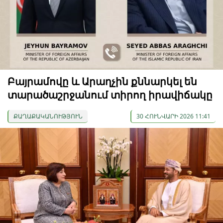
Բայրամովը և Արաղչին քննարկել են
տարածաշրջանում տիրող իրավիճակը
ՔԱՂԱՔԱԿԱՆՈՒԹՅՈՒՆ
30 ՀՈՒՆՎԱՐԻ 2026 11:41