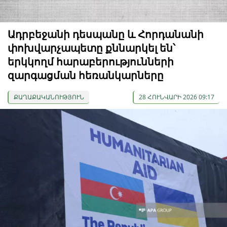
Ադրբեջանի դեսպանը և Հորդանանի
փոխվարչապետը քննարկել են՝
երկկողմ հարաբերությունների
զարգացման հեռանկարները
ՔԱՂԱՔԱԿԱՆՈՒԹՅՈՒՆ
28 ՀՈՒՆՎԱՐԻ 2026 09:17