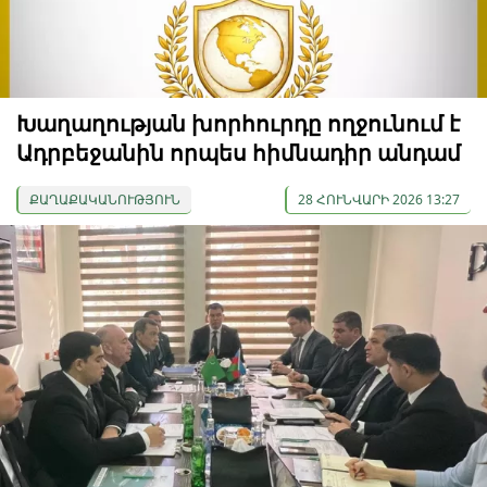
Խաղաղության խորհուրդը ողջունում է
Ադրբեջանին որպես հիմնադիր անդամ
ՔԱՂԱՔԱԿԱՆՈՒԹՅՈՒՆ
28 ՀՈՒՆՎԱՐԻ 2026 13:27