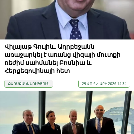
Վիլայաթ Գուլիև. Ադրբեջանն
առաջարկել է առանց վիզայի մուտքի
ռեժիմ սահմանել Բոսնիա և
Հերցեգովինայի հետ
ՔԱՂԱՔԱԿԱՆՈՒԹՅՈՒՆ
29 ՀՈՒՆՎԱՐԻ 2026 14:34