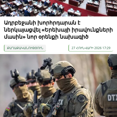
Ադրբեջանի խորհրդարան է
ներկայացվել «Երեխայի իրավունքների
մասին» նոր օրենքի նախագիծ
ՔԱՂԱՔԱԿԱՆՈՒԹՅՈՒՆ
27 ՀՈՒՆՎԱՐԻ 2026 17:29