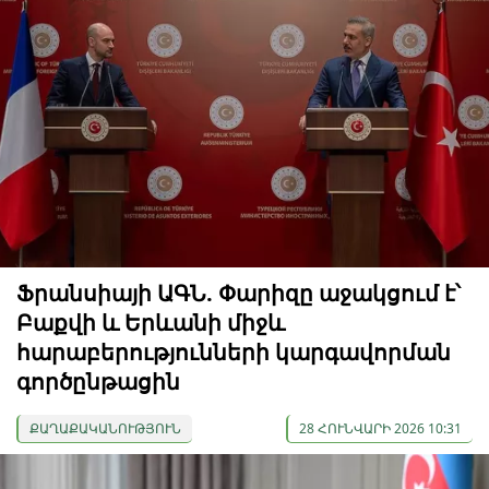
Ֆրանսիայի ԱԳՆ. Փարիզը աջակցում է՝
Բաքվի և Երևանի միջև
հարաբերությունների կարգավորման
գործընթացին
ՔԱՂԱՔԱԿԱՆՈՒԹՅՈՒՆ
28 ՀՈՒՆՎԱՐԻ 2026 10:31