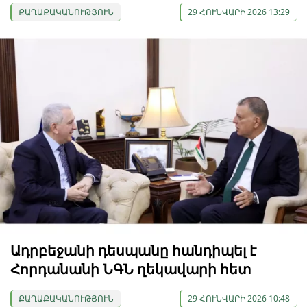
ՔԱՂԱՔԱԿԱՆՈՒԹՅՈՒՆ
29 ՀՈՒՆՎԱՐԻ 2026 13:29
Ադրբեջանի դեսպանը հանդիպել է
Հորդանանի ՆԳՆ ղեկավարի հետ
ՔԱՂԱՔԱԿԱՆՈՒԹՅՈՒՆ
29 ՀՈՒՆՎԱՐԻ 2026 10:48