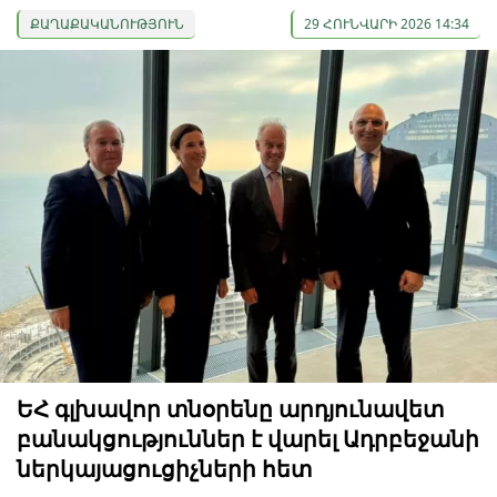
ՔԱՂԱՔԱԿԱՆՈՒԹՅՈՒՆ
29 ՀՈՒՆՎԱՐԻ 2026 14:34
ԵՀ գլխավոր տնօրենը արդյունավետ
բանակցություններ է վարել Ադրբեջանի
ներկայացուցիչների հետ