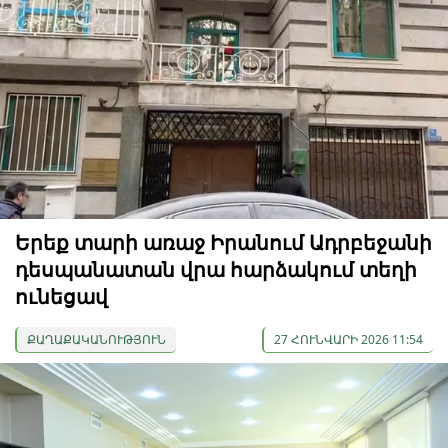
Երեք տարի առաջ Իրանում Ադրբեջանի
դեսպանատան վրա հարձակում տեղի
ունեցավ
ՔԱՂԱՔԱԿԱՆՈՒԹՅՈՒՆ
27 ՀՈՒՆՎԱՐԻ 2026 11:54