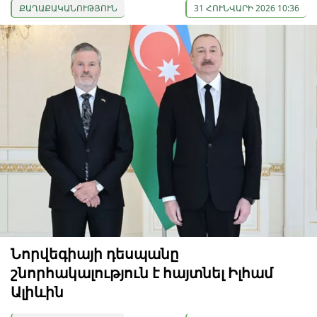
ՔԱՂԱՔԱԿԱՆՈՒԹՅՈՒՆ
31 ՀՈՒՆՎԱՐԻ 2026 10:36
Նորվեգիայի դեսպանը
շնորհակալություն է հայտնել Իլհամ
Ալիևին