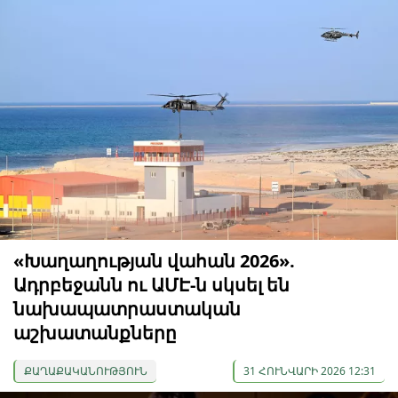
«Խաղաղության վահան 2026».
Ադրբեջանն ու ԱՄԷ-ն սկսել են
նախապատրաստական ​​
աշխատանքները
ՔԱՂԱՔԱԿԱՆՈՒԹՅՈՒՆ
31 ՀՈՒՆՎԱՐԻ 2026 12:31