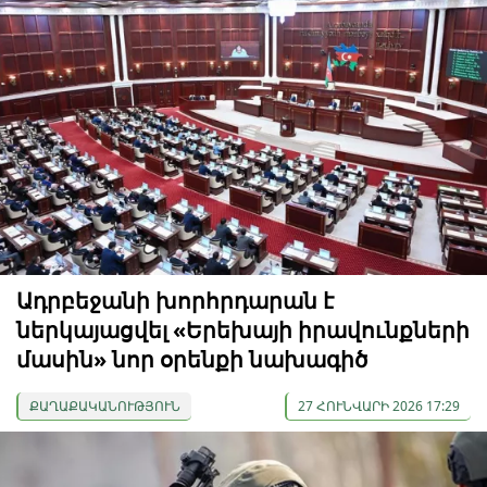
Ադրբեջանի խորհրդարան է
ներկայացվել «Երեխայի իրավունքների
մասին» նոր օրենքի նախագիծ
ՔԱՂԱՔԱԿԱՆՈՒԹՅՈՒՆ
27 ՀՈՒՆՎԱՐԻ 2026 17:29