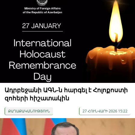
Ադրբեջանի ԱԳՆ-ն հարգել է Հոլոքոստի
զոհերի հիշատակին
ՔԱՂԱՔԱԿԱՆՈՒԹՅՈՒՆ
27 ՀՈՒՆՎԱՐԻ 2026 15:22