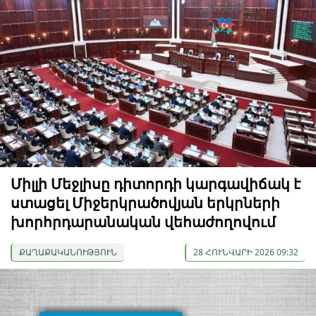
Միլլի Մեջլիսը դիտորդի կարգավիճակ է
ստացել Միջերկրածովյան երկրների
խորհրդարանական վեհաժողովում
ՔԱՂԱՔԱԿԱՆՈՒԹՅՈՒՆ
28 ՀՈՒՆՎԱՐԻ 2026 09:32