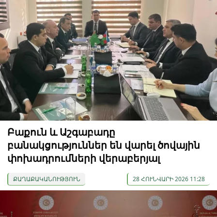
Բաքուն և Աշգաբադը
բանակցություններ են վարել ծովային
փոխադրումների վերաբերյալ
ՔԱՂԱՔԱԿԱՆՈՒԹՅՈՒՆ
28 ՀՈՒՆՎԱՐԻ 2026 11:28