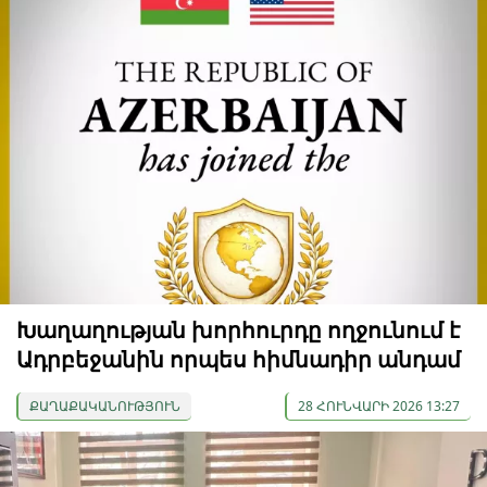
Խաղաղության խորհուրդը ողջունում է
Ադրբեջանին որպես հիմնադիր անդամ
ՔԱՂԱՔԱԿԱՆՈՒԹՅՈՒՆ
28 ՀՈՒՆՎԱՐԻ 2026 13:27