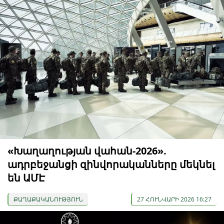
«Խաղաղության վահան-2026».
ադրբեջանցի զինվորականները մեկնել
են ԱՄԷ
ՔԱՂԱՔԱԿԱՆՈՒԹՅՈՒՆ
27 ՀՈՒՆՎԱՐԻ 2026 16:27