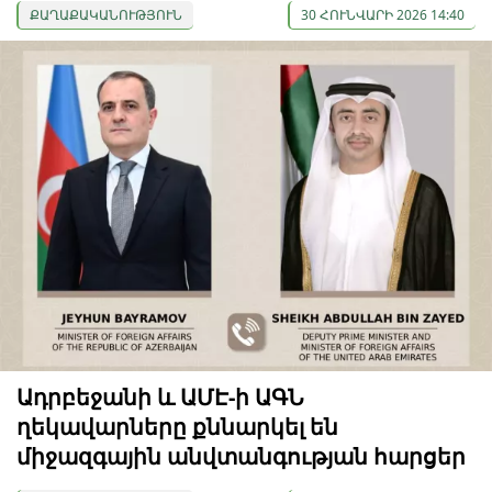
ՔԱՂԱՔԱԿԱՆՈՒԹՅՈՒՆ
30 ՀՈՒՆՎԱՐԻ 2026 14:40
Ադրբեջանի և ԱՄԷ-ի ԱԳՆ
ղեկավարները քննարկել են
միջազգային անվտանգության հարցեր