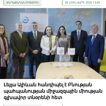
ՔԱՂԱՔԱԿԱՆՈՒԹՅՈՒՆ
30 ՀՈՒՆՎԱՐԻ 2026 13:45
Լեյլա Ալիևան հանդիպել է Բնության
պահպանության միջազգային միության
գլխավոր տնօրենի հետ