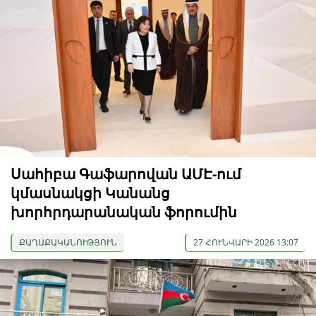
Սահիբա Գաֆարովան ԱՄԷ-ում
կմասնակցի Կանանց
խորհրդարանական ֆորումին
ՔԱՂԱՔԱԿԱՆՈՒԹՅՈՒՆ
27 ՀՈՒՆՎԱՐԻ 2026 13:07