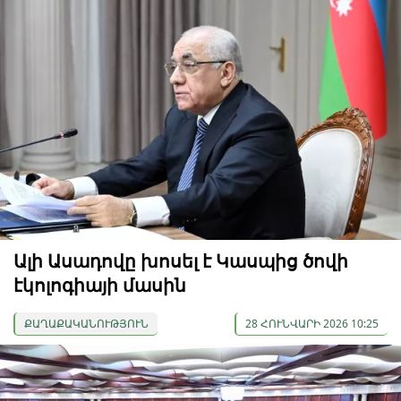
Ալի Ասադովը խոսել է Կասպից ծովի
էկոլոգիայի մասին
ՔԱՂԱՔԱԿԱՆՈՒԹՅՈՒՆ
28 ՀՈՒՆՎԱՐԻ 2026 10:25