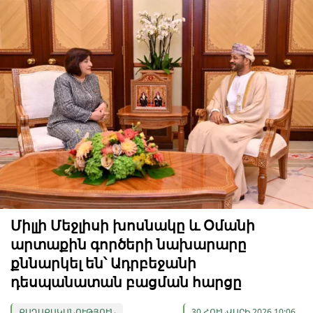
Միլլի Մեջլիսի խոսնակը և Օմանի
արտաքին գործերի նախարարը
քննարկել են՝ Ադրբեջանի
դեսպանատան բացման հարցը
ՔԱՂԱՔԱԿԱՆՈՒԹՅՈՒՆ
30 ՀՈՒՆՎԱՐԻ 2026 10:06