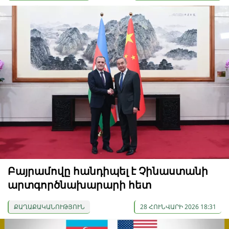
Բայրամովը հանդիպել է Չինաստանի
արտգործնախարարի հետ
ՔԱՂԱՔԱԿԱՆՈՒԹՅՈՒՆ
28 ՀՈՒՆՎԱՐԻ 2026 18:31