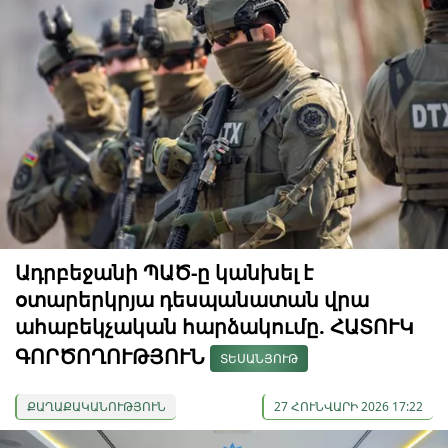
Ադրբեջանի ՊԱԾ-ը կանխել է
օտարերկրյա դեսպանատան վրա
ահաբեկչական հարձակումը. ՀԱՏՈՒԿ
ԳՈՐԾՈՂՈՒԹՅՈՒՆ
ՏԵՍԱՆՅՈՒԹ
ՔԱՂԱՔԱԿԱՆՈՒԹՅՈՒՆ
27 ՀՈՒՆՎԱՐԻ 2026 17:22