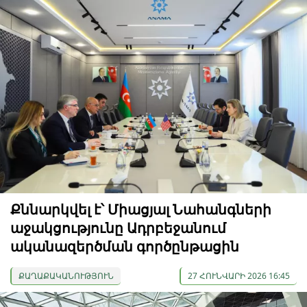
Քննարկվել է՝ Միացյալ Նահանգների
աջակցությունը Ադրբեջանում
ականազերծման գործընթացին
ՔԱՂԱՔԱԿԱՆՈՒԹՅՈՒՆ
27 ՀՈՒՆՎԱՐԻ 2026 16:45