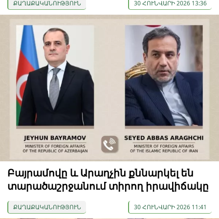
ՔԱՂԱՔԱԿԱՆՈՒԹՅՈՒՆ
30 ՀՈՒՆՎԱՐԻ 2026 13:36
Բայրամովը և Արաղչին քննարկել են
տարածաշրջանում տիրող իրավիճակը
ՔԱՂԱՔԱԿԱՆՈՒԹՅՈՒՆ
30 ՀՈՒՆՎԱՐԻ 2026 11:41