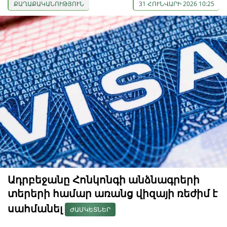
ՔԱՂԱՔԱԿԱՆՈՒԹՅՈՒՆ
31 ՀՈՒՆՎԱՐԻ 2026 10:25
Ադրբեջանը Հոնկոնգի անձնագրերի
տերերի համար առանց վիզայի ռեժիմ է
սահմանել
ԺԱՄԿԵՏՆԵՐ