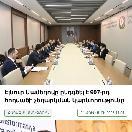
Էլնուր Մամեդովը ընդգծել է 907-րդ
հոդվածի չեղարկման կարևորությունը
ՔԱՂԱՔԱԿԱՆՈՒԹՅՈՒՆ
31 ՀՈՒՆՎԱՐԻ 2026 11:01