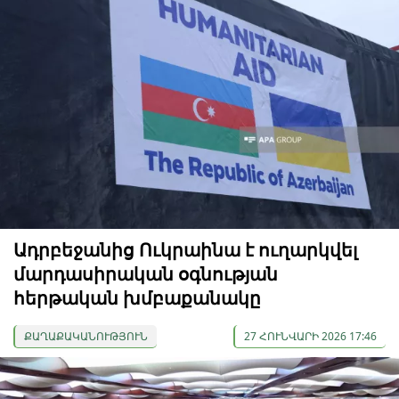
Ադրբեջանից Ուկրաինա է ուղարկվել
մարդասիրական օգնության
հերթական խմբաքանակը
ՔԱՂԱՔԱԿԱՆՈՒԹՅՈՒՆ
27 ՀՈՒՆՎԱՐԻ 2026 17:46