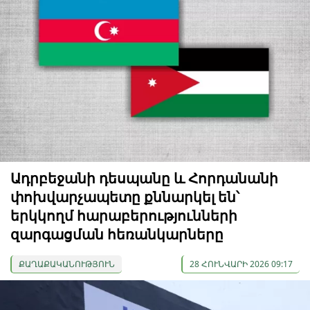
Ադրբեջանի դեսպանը և Հորդանանի
փոխվարչապետը քննարկել են՝
երկկողմ հարաբերությունների
զարգացման հեռանկարները
ՔԱՂԱՔԱԿԱՆՈՒԹՅՈՒՆ
28 ՀՈՒՆՎԱՐԻ 2026 09:17