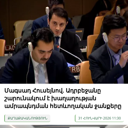
Մագսադ Հուսեյնով. Ադրբեջանը
շարունակում է խաղաղության
ամրապնդման հետևողական ջանքերը
ՔԱՂԱՔԱԿԱՆՈՒԹՅՈՒՆ
31 ՀՈՒՆՎԱՐԻ 2026 11:30