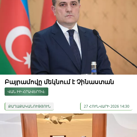
Բայրամովը մեկնում է Չինաստան
ՎԱՆ ԻԻ ՀՐԱՎԵՐՈՎ։
ՔԱՂԱՔԱԿԱՆՈՒԹՅՈՒՆ
27 ՀՈՒՆՎԱՐԻ 2026 14:30