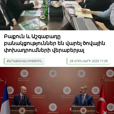
Բաքուն և Աշգաբադը
բանակցություններ են վարել ծովային
փոխադրումների վերաբերյալ
ՔԱՂԱՔԱԿԱՆՈՒԹՅՈՒՆ
28 ՀՈՒՆՎԱՐԻ 2026 11:28