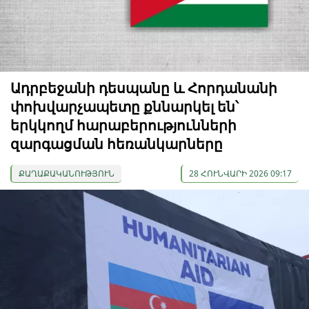
Ադրբեջանի դեսպանը և Հորդանանի
փոխվարչապետը քննարկել են՝
երկկողմ հարաբերությունների
զարգացման հեռանկարները
ՔԱՂԱՔԱԿԱՆՈՒԹՅՈՒՆ
28 ՀՈՒՆՎԱՐԻ 2026 09:17