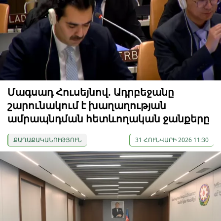
Մագսադ Հուսեյնով. Ադրբեջանը
շարունակում է խաղաղության
ամրապնդման հետևողական ջանքերը
ՔԱՂԱՔԱԿԱՆՈՒԹՅՈՒՆ
31 ՀՈՒՆՎԱՐԻ 2026 11:30