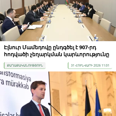
Էլնուր Մամեդովը ընդգծել է 907-րդ
հոդվածի չեղարկման կարևորությունը
ՔԱՂԱՔԱԿԱՆՈՒԹՅՈՒՆ
31 ՀՈՒՆՎԱՐԻ 2026 11:01