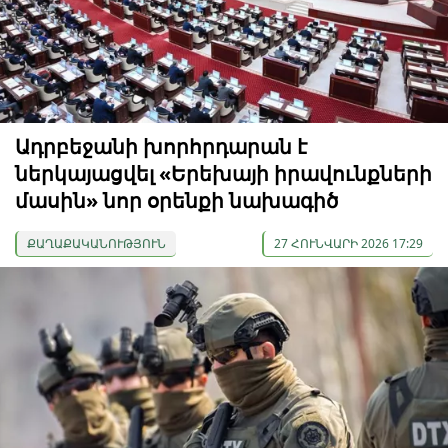
Ադրբեջանի խորհրդարան է
ներկայացվել «Երեխայի իրավունքների
մասին» նոր օրենքի նախագիծ
ՔԱՂԱՔԱԿԱՆՈՒԹՅՈՒՆ
27 ՀՈՒՆՎԱՐԻ 2026 17:29