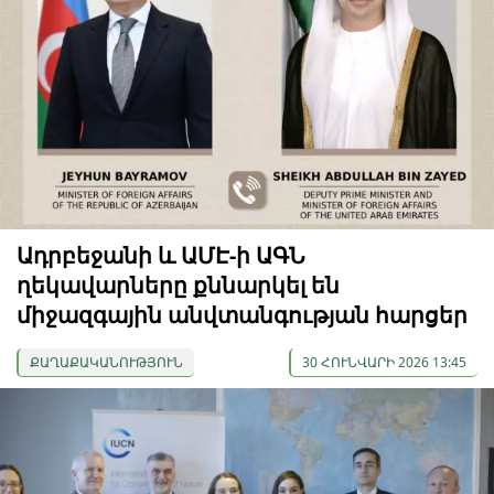
Ադրբեջանի և ԱՄԷ-ի ԱԳՆ
ղեկավարները քննարկել են
միջազգային անվտանգության հարցեր
ՔԱՂԱՔԱԿԱՆՈՒԹՅՈՒՆ
30 ՀՈՒՆՎԱՐԻ 2026 13:45