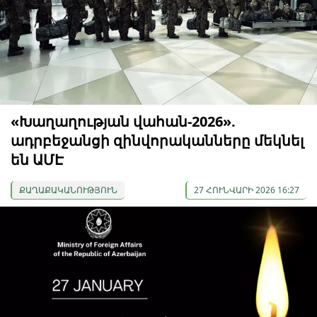
«Խաղաղության վահան-2026».
ադրբեջանցի զինվորականները մեկնել
են ԱՄԷ
ՔԱՂԱՔԱԿԱՆՈՒԹՅՈՒՆ
27 ՀՈՒՆՎԱՐԻ 2026 16:27