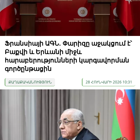
Ֆրանսիայի ԱԳՆ. Փարիզը աջակցում է՝
Բաքվի և Երևանի միջև
հարաբերությունների կարգավորման
գործընթացին
ՔԱՂԱՔԱԿԱՆՈՒԹՅՈՒՆ
28 ՀՈՒՆՎԱՐԻ 2026 10:31