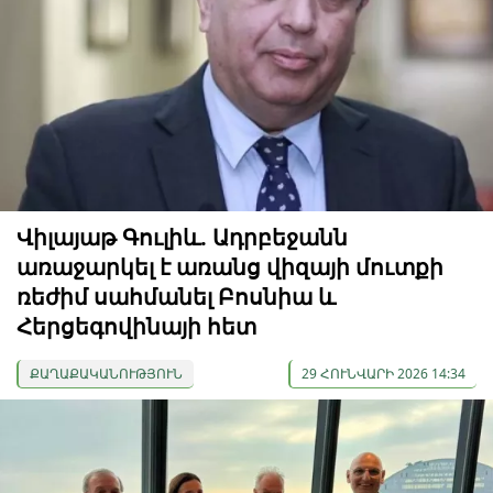
Վիլայաթ Գուլիև. Ադրբեջանն
առաջարկել է առանց վիզայի մուտքի
ռեժիմ սահմանել Բոսնիա և
Հերցեգովինայի հետ
ՔԱՂԱՔԱԿԱՆՈՒԹՅՈՒՆ
29 ՀՈՒՆՎԱՐԻ 2026 14:34