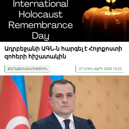
Ադրբեջանի ԱԳՆ-ն հարգել է Հոլոքոստի
զոհերի հիշատակին
ՔԱՂԱՔԱԿԱՆՈՒԹՅՈՒՆ
27 ՀՈՒՆՎԱՐԻ 2026 15:22