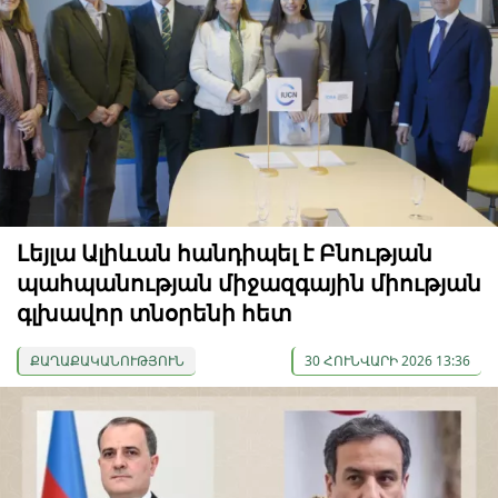
Լեյլա Ալիևան հանդիպել է Բնության
պահպանության միջազգային միության
գլխավոր տնօրենի հետ
ՔԱՂԱՔԱԿԱՆՈՒԹՅՈՒՆ
30 ՀՈՒՆՎԱՐԻ 2026 13:36