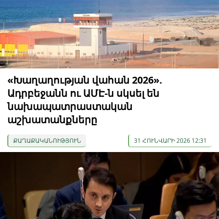
«Խաղաղության վահան 2026».
Ադրբեջանն ու ԱՄԷ-ն սկսել են
նախապատրաստական ​​
աշխատանքները
ՔԱՂԱՔԱԿԱՆՈՒԹՅՈՒՆ
31 ՀՈՒՆՎԱՐԻ 2026 12:31