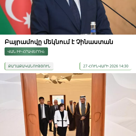
Բայրամովը մեկնում է Չինաստան
ՎԱՆ ԻԻ ՀՐԱՎԵՐՈՎ։
ՔԱՂԱՔԱԿԱՆՈՒԹՅՈՒՆ
27 ՀՈՒՆՎԱՐԻ 2026 14:30