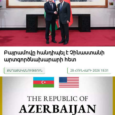
Բայրամովը հանդիպել է Չինաստանի
արտգործնախարարի հետ
ՔԱՂԱՔԱԿԱՆՈՒԹՅՈՒՆ
28 ՀՈՒՆՎԱՐԻ 2026 18:31