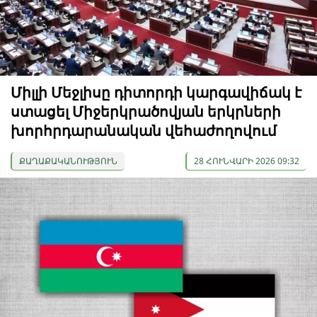
Միլլի Մեջլիսը դիտորդի կարգավիճակ է
ստացել Միջերկրածովյան երկրների
խորհրդարանական վեհաժողովում
ՔԱՂԱՔԱԿԱՆՈՒԹՅՈՒՆ
28 ՀՈՒՆՎԱՐԻ 2026 09:32