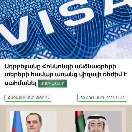
Ադրբեջանը Հոնկոնգի անձնագրերի
տերերի համար առանց վիզայի ռեժիմ է
սահմանել
ԺԱՄԿԵՏՆԵՐ
ՔԱՂԱՔԱԿԱՆՈՒԹՅՈՒՆ
30 ՀՈՒՆՎԱՐԻ 2026 14:40