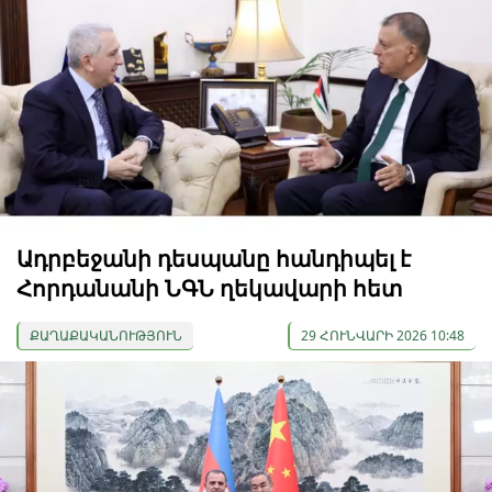
Ադրբեջանի դեսպանը հանդիպել է
Հորդանանի ՆԳՆ ղեկավարի հետ
ՔԱՂԱՔԱԿԱՆՈՒԹՅՈՒՆ
29 ՀՈՒՆՎԱՐԻ 2026 10:48