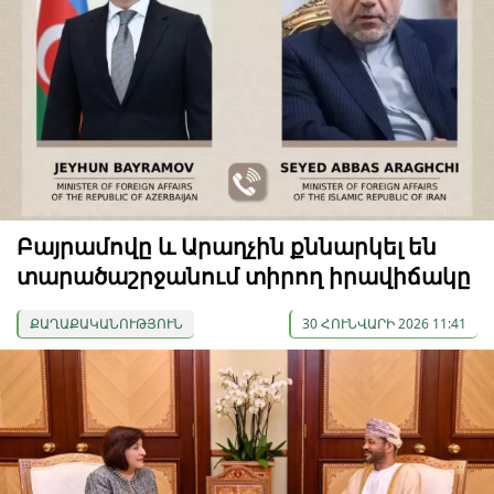
Բայրամովը և Արաղչին քննարկել են
տարածաշրջանում տիրող իրավիճակը
ՔԱՂԱՔԱԿԱՆՈՒԹՅՈՒՆ
30 ՀՈՒՆՎԱՐԻ 2026 11:41