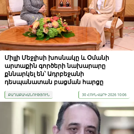
Միլլի Մեջլիսի խոսնակը և Օմանի
արտաքին գործերի նախարարը
քննարկել են՝ Ադրբեջանի
դեսպանատան բացման հարցը
ՔԱՂԱՔԱԿԱՆՈՒԹՅՈՒՆ
30 ՀՈՒՆՎԱՐԻ 2026 10:06