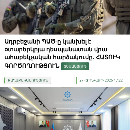
Ադրբեջանի ՊԱԾ-ը կանխել է
օտարերկրյա դեսպանատան վրա
ահաբեկչական հարձակումը. ՀԱՏՈՒԿ
ԳՈՐԾՈՂՈՒԹՅՈՒՆ
ՏԵՍԱՆՅՈՒԹ
ՔԱՂԱՔԱԿԱՆՈՒԹՅՈՒՆ
27 ՀՈՒՆՎԱՐԻ 2026 17:22