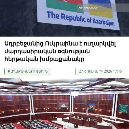
Ադրբեջանից Ուկրաինա է ուղարկվել
մարդասիրական օգնության
հերթական խմբաքանակը
ՔԱՂԱՔԱԿԱՆՈՒԹՅՈՒՆ
27 ՀՈՒՆՎԱՐԻ 2026 17:46