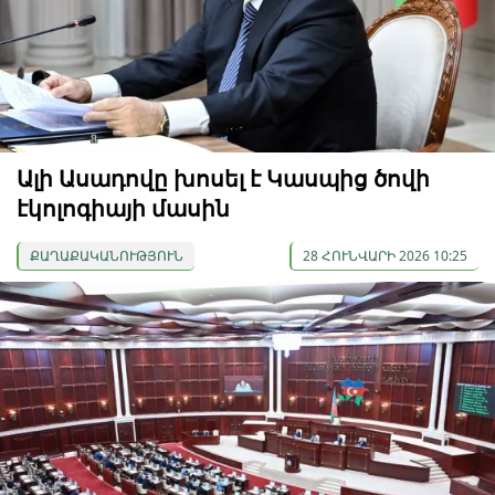
Ալի Ասադովը խոսել է Կասպից ծովի
էկոլոգիայի մասին
ՔԱՂԱՔԱԿԱՆՈՒԹՅՈՒՆ
28 ՀՈՒՆՎԱՐԻ 2026 10:25