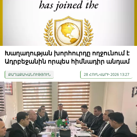
Խաղաղության խորհուրդը ողջունում է
Ադրբեջանին որպես հիմնադիր անդամ
ՔԱՂԱՔԱԿԱՆՈՒԹՅՈՒՆ
28 ՀՈՒՆՎԱՐԻ 2026 13:27