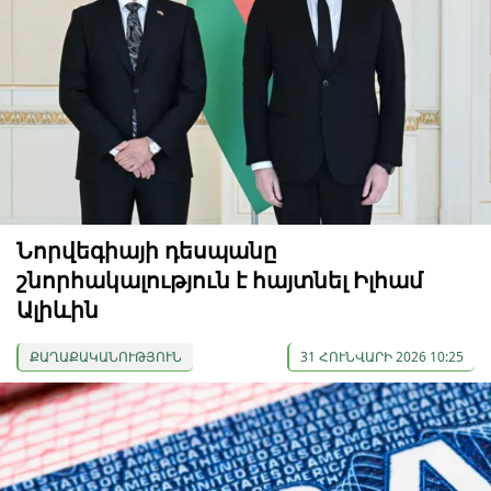
Նորվեգիայի դեսպանը
շնորհակալություն է հայտնել Իլհամ
Ալիևին
ՔԱՂԱՔԱԿԱՆՈՒԹՅՈՒՆ
31 ՀՈՒՆՎԱՐԻ 2026 10:25