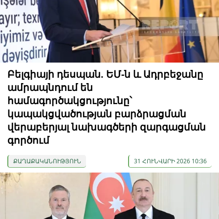
Բելգիայի դեսպան. ԵՄ-ն և Ադրբեջանը
ամրապնդում են
համագործակցությունը՝
կապակցվածության բարձրացման
վերաբերյալ նախագծերի զարգացման
գործում
ՔԱՂԱՔԱԿԱՆՈՒԹՅՈՒՆ
31 ՀՈՒՆՎԱՐԻ 2026 10:36