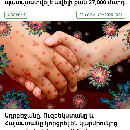
պատվաստվել է ավելի քան 27,000 մարդ
ՍՈՑԻՈՒՄ
29 ՀՈՒՆՎԱՐԻ 2026 10:06
Ադրբեջանը, Ուզբեկստանը և
Հայաստանը կորցրել են կարմրուկից