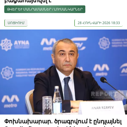
բացահայտվել է
ԹՎԵՐ ԵՒ ՄԱՆՐԱՄԱՍՆԵՐ / ԼՈՒՍԱՆԿԱՐՆԵՐ
ՍՈՑԻՈՒՄ
28 ՀՈՒՆՎԱՐԻ 2026 18:33
Փոխնախարար. ծրագրվում է ընդլայնել