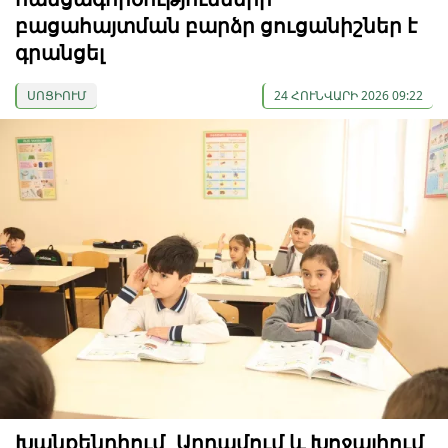
բացահայտման բարձր ցուցանիշներ է
գրանցել
ՍՈՑԻՈՒՄ
24 ՀՈՒՆՎԱՐԻ 2026 09:22
Խանքենդիում, Աղդամում և Խոջալիում