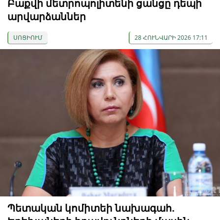
Բաքվի մետրոպոլիտենի ցանցը դեպի
արվարձաններ
ՍՈՑԻՈՒՄ
28 ՀՈՒՆՎԱՐԻ 2026 17:11
Պետական ​​կոմիտեի նախագահ.