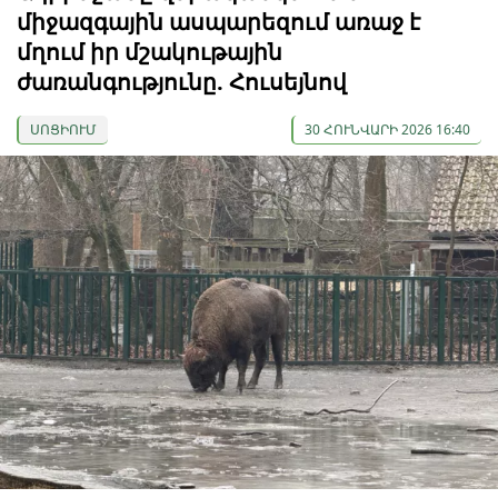
միջազգային ասպարեզում առաջ է
մղում իր մշակութային
ժառանգությունը. Հուսեյնով
ՍՈՑԻՈՒՄ
30 ՀՈՒՆՎԱՐԻ 2026 16:40