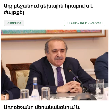
Ադրբեջանում ցեխային հրաբուխ է
ժայթքել
ՍՈՑԻՈՒՄ
31 ՀՈՒՆՎԱՐԻ 2026 09:31
Ադրբեջանը վերականգնում և