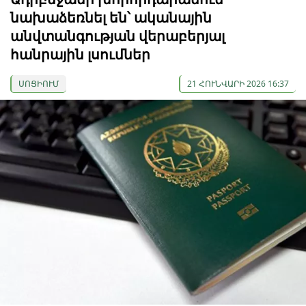
նախաձեռնել են՝ ականային
անվտանգության վերաբերյալ
հանրային լսումներ
ՍՈՑԻՈՒՄ
21 ՀՈՒՆՎԱՐԻ 2026 16:37