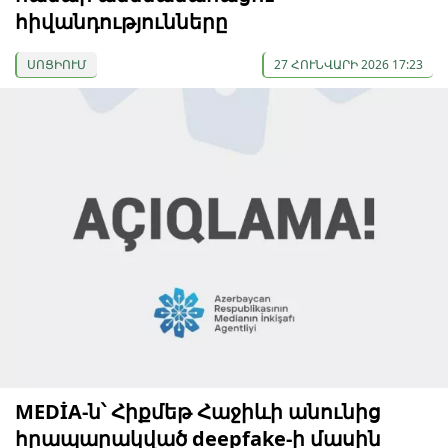
հիվանդությունները
ՍՈՑԻՈՒՄ
27 ՀՈՒՆՎԱՐԻ 2026 17:23
MEDİA-ն՝ Հիքմեթ Հաջիևի անունից
հրապարակված deepfake-ի մասին