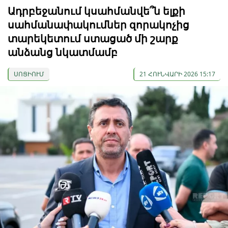
Ադրբեջանում կսահմանվե՞ն ելքի
սահմանափակումներ զորակոչից
տարեկետում ստացած մի շարք
անձանց նկատմամբ
ՍՈՑԻՈՒՄ
21 ՀՈՒՆՎԱՐԻ 2026 15:17