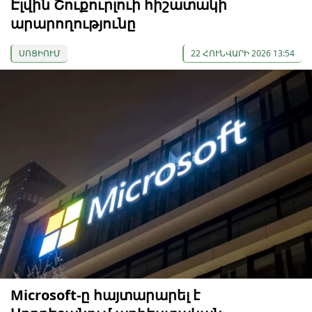
Էլվին Շուքուրլուի հիշատակի
արարողությունը
ՍՈՑԻՈՒՄ
22 ՀՈՒՆՎԱՐԻ 2026 13:54
Microsoft-ը հայտարարել է