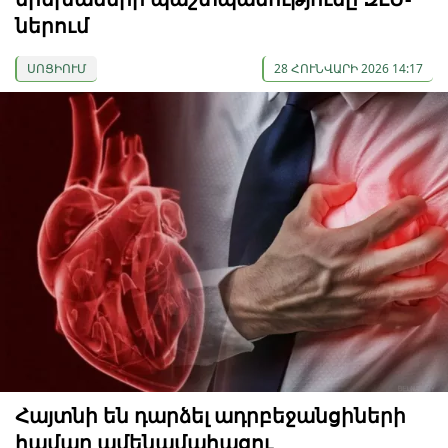
ներում
ՍՈՑԻՈՒՄ
28 ՀՈՒՆՎԱՐԻ 2026 14:17
Հայտնի են դարձել ադրբեջանցիների
համար ամենամահացու