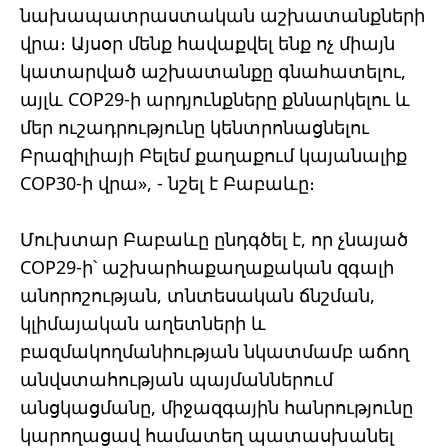
նախապատրաստական աշխատանքների
վրա։ Այսօր մենք հավաքվել ենք ոչ միայն
կատարված աշխատանքը գնահատելու,
այլև COP29-ի արդյունքները քննարկելու և
մեր ուշադրությունը կենտրոնացնելու
Բրազիլիայի Բելեմ քաղաքում կայանալիք
COP30-ի վրա», - նշել է Բաբաևը։
Մուխտար Բաբաևը ընդգծել է, որ չնայած
COP29-ի՝ աշխարհաքաղաքական զգալի
անորոշության, տնտեսական ճնշման,
կլիմայական աղետների և
բազմակողմանիության նկատմամբ աճող
անվստահության պայմաններում
անցկացմանը, միջազգային հանրությունը
կարողացավ համատեղ պատասխանել