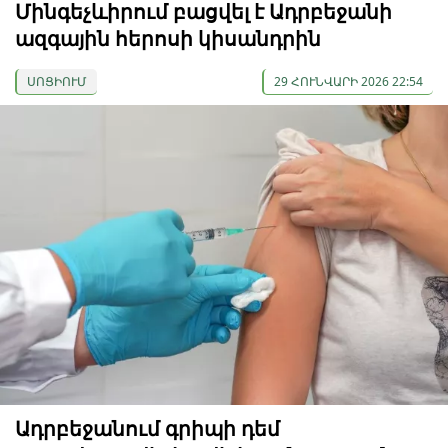
Մինգեչևիրում բացվել է Ադրբեջանի
ազգային հերոսի կիսանդրին
ՍՈՑԻՈՒՄ
29 ՀՈՒՆՎԱՐԻ 2026 22:54
Ադրբեջանում գրիպի դեմ