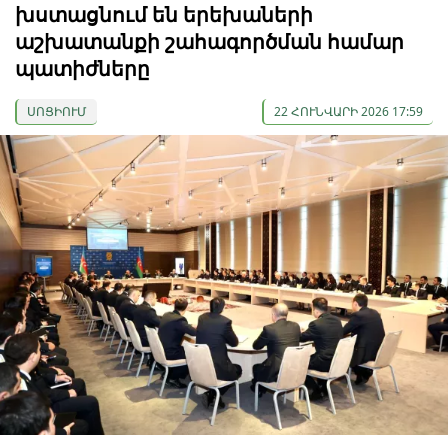
խստացնում են երեխաների
աշխատանքի շահագործման համար
պատիժները
ՍՈՑԻՈՒՄ
22 ՀՈՒՆՎԱՐԻ 2026 17:59