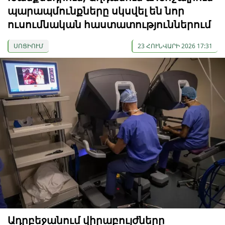
պարապմունքները սկսվել են նոր
ուսումնական հաստատություններում
ՍՈՑԻՈՒՄ
23 ՀՈՒՆՎԱՐԻ 2026 17:31
Ադրբեջանում վիրաբույժները