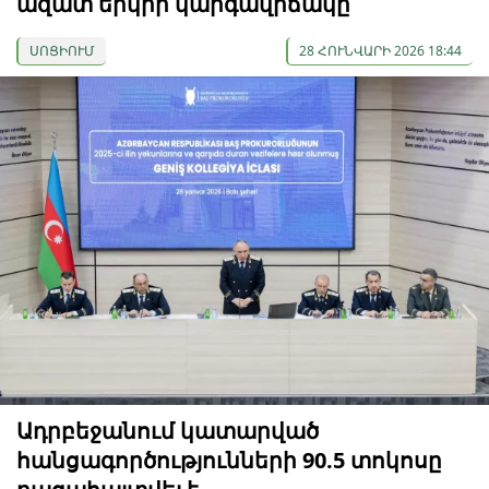
ազատ երկրի կարգավիճակը
ՍՈՑԻՈՒՄ
28 ՀՈՒՆՎԱՐԻ 2026 18:44
Ադրբեջանում կատարված
հանցագործությունների 90.5 տոկոսը