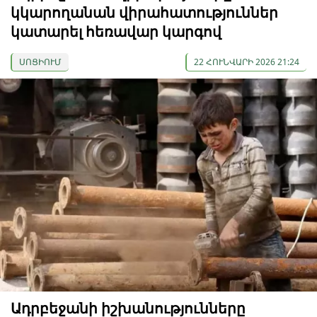
կկարողանան վիրահատություններ
կատարել հեռավար կարգով
ՍՈՑԻՈՒՄ
22 ՀՈՒՆՎԱՐԻ 2026 21:24
Ադրբեջանի իշխանությունները