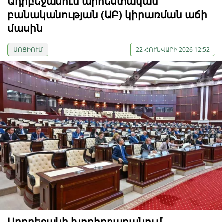
Ադրբեջանում արհեստական
բանականության (ԱԲ) կիրառման աճի
մասին
ՍՈՑԻՈՒՄ
22 ՀՈՒՆՎԱՐԻ 2026 12:52
Ադրբեջանի խորհրդարանում