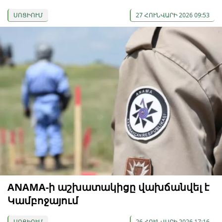
ՍՈՑԻՈՒՄ
27 ՀՈՒՆՎԱՐԻ 2026 09:53
ANAMA-ի աշխատակիցը վախճանվել է
Կամբոջայում
ՍՈՑԻՈՒՄ
26 ՀՈՒՆՎԱՐԻ 2026 17:16