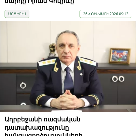
մարդը Իլհամ Գուլիևը
ՍՈՑԻՈՒՄ
26 ՀՈՒՆՎԱՐԻ 2026 09:13
Ադրբեջանի ռազմական
դատախազությունը
հանցագործությունների