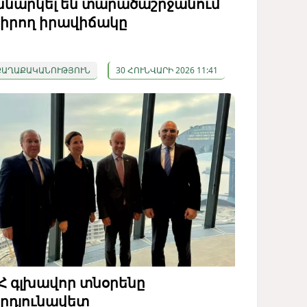
ննարկել են տարածաշրջանում
իրող իրավիճակը
ՔԱՂԱՔԱԿԱՆՈՒԹՅՈՒՆ
30 ՀՈՒՆՎԱՐԻ 2026 11:41
Հ գլխավոր տնօրենը
րդյունավետ