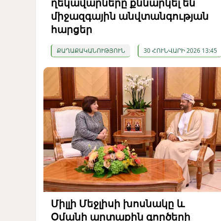
ղեկավարները քննարկել են
միջազգային անվտանգության
հարցեր
ՔԱՂԱՔԱԿԱՆՈՒԹՅՈՒՆ
30 ՀՈՒՆՎԱՐԻ 2026 13:45
Միլլի Մեջլիսի խոսնակը և
Օմանի արտաքին գործերի