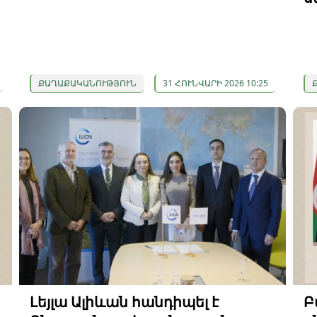
ՔԱՂԱՔԱԿԱՆՈՒԹՅՈՒՆ
31 ՀՈՒՆՎԱՐԻ 2026 10:25
Լեյլա Ալիևան հանդիպել է
Բ