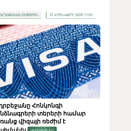
ՔԱՂԱՔԱԿԱՆՈՒԹՅՈՒՆ
31 ՀՈՒՆՎԱՐԻ 2026 11:01
դրբեջանը Հոնկոնգի
նձնագրերի տերերի համար
ռանց վիզայի ռեժիմ է
ահմանել
ԺԱՄԿԵՏՆԵՐ