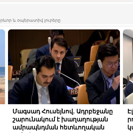
ևոր և օպերատիվ լուրերը
Մագսադ Հուսեյնով. Ադրբեջանը
Է
շարունակում է խաղաղության
ր
ամրապնդման հետևողական
կ