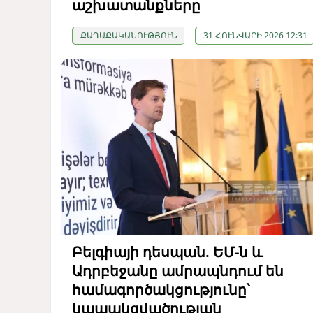
աշխատանքները
ՔԱՂԱՔԱԿԱՆՈՒԹՅՈՒՆ
31 ՀՈՒՆՎԱՐԻ 2026 12:31
Բելգիայի դեսպան. ԵՄ-ն և
Ադրբեջանը ամրապնդում են
համագործակցությունը՝
կապակցվածության