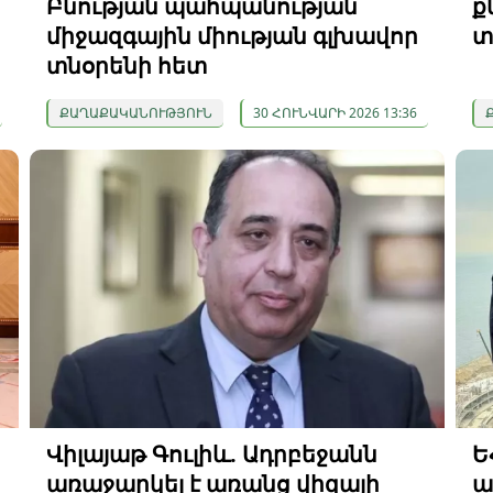
Բնության պահպանության
ք
միջազգային միության գլխավոր
տ
տնօրենի հետ
ՔԱՂԱՔԱԿԱՆՈՒԹՅՈՒՆ
30 ՀՈՒՆՎԱՐԻ 2026 13:36
Վիլայաթ Գուլիև. Ադրբեջանն
Ե
առաջարկել է առանց վիզայի
ա