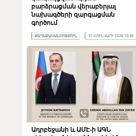
բարձրացման վերաբերյալ
նախագծերի զարգացման
գործում
ՔԱՂԱՔԱԿԱՆՈՒԹՅՈՒՆ
31 ՀՈՒՆՎԱՐԻ 2026 10:36
Ադրբեջանի և ԱՄԷ-ի ԱԳՆ