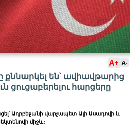
A+
A-
ը քննարկել են՝ ավիավթարից
ւն ցուցաբերելու հարցերը
ցել՝ Ադրբեջանի վարչապետ Ալի Ասադովի և
կտենովի միջև։