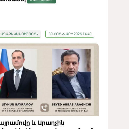
ՔԱՂԱՔԱԿԱՆՈՒԹՅՈՒՆ
30 ՀՈՒՆՎԱՐԻ 2026 14:40
այրամովը և Արաղչին