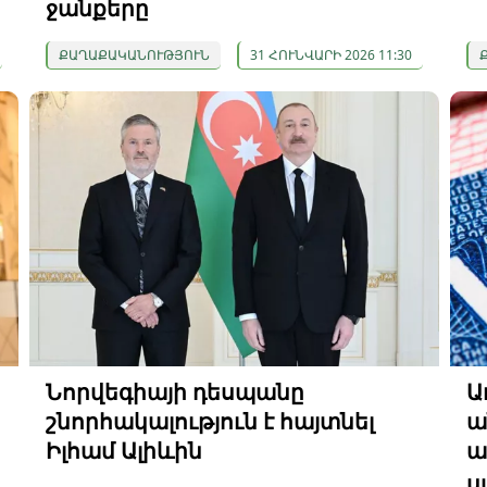
ջանքերը
ՔԱՂԱՔԱԿԱՆՈՒԹՅՈՒՆ
31 ՀՈՒՆՎԱՐԻ 2026 11:30
Նորվեգիայի դեսպանը
Ա
շնորհակալություն է հայտնել
ա
Իլհամ Ալիևին
ա
ս