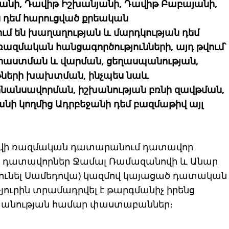
անի, Դավիթ Իշխանյանի, Դավիթ Բաբայանի,
 դեմ հարուցված քրեական
ւմ են խաղաղության և մարդկության դեմ
ռազմական հանցագործությունների, այդ թվում՝
ստման և վարման, ցեղասպանության,
յթների խախտման, ինչպես նաև
ինանսավորման, իշխանության բռնի զավթման,
ի կողմից Ադրբեջանի դեմ բազմաթիվ այլ
Բաքվի ռազմական դատարանում դատավոր
և դատավորներ Ջամալ Ռամազանովի և Անար
ունել Սամեդովա) կազմով կայացած դատական
նչյուրին տրամադրվել է թարգմանիչ իրենց
տպանության համար փաստաբաններ։