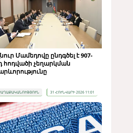
լնուր Մամեդովը ընդգծել է 907-
դ հոդվածի չեղարկման
արևորությունը
ՔԱՂԱՔԱԿԱՆՈՒԹՅՈՒՆ
31 ՀՈՒՆՎԱՐԻ 2026 11:01