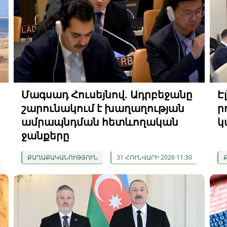
Մագսադ Հուսեյնով. Ադրբեջանը
Է
շարունակում է խաղաղության
ր
ամրապնդման հետևողական
կ
ջանքերը
ՔԱՂԱՔԱԿԱՆՈՒԹՅՈՒՆ
31 ՀՈՒՆՎԱՐԻ 2026 11:30