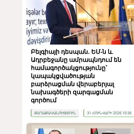
Բելգիայի դեսպան. ԵՄ-ն և
Ադրբեջանը ամրապնդում են
համագործակցությունը՝
կապակցվածության
բարձրացման վերաբերյալ
նախագծերի զարգացման
գործում
ՔԱՂԱՔԱԿԱՆՈՒԹՅՈՒՆ
31 ՀՈՒՆՎԱՐԻ 2026 10:36