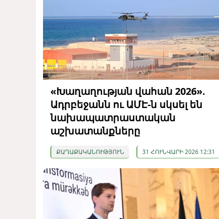
«Խաղաղության վահան 2026».
Ադրբեջանն ու ԱՄԷ-ն սկսել են
նախապատրաստական ​​
աշխատանքները
ՔԱՂԱՔԱԿԱՆՈՒԹՅՈՒՆ
31 ՀՈՒՆՎԱՐԻ 2026 12:31