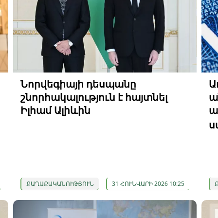
Նորվեգիայի դեսպանը
Ա
շնորհակալություն է հայտնել
ա
Իլհամ Ալիևին
ա
ս
ՔԱՂԱՔԱԿԱՆՈՒԹՅՈՒՆ
31 ՀՈՒՆՎԱՐԻ 2026 10:25