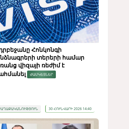
դրբեջանը Հոնկոնգի
նձնագրերի տերերի համար
ռանց վիզայի ռեժիմ է
ահմանել
ԺԱՄԿԵՏՆԵՐ
ՔԱՂԱՔԱԿԱՆՈՒԹՅՈՒՆ
30 ՀՈՒՆՎԱՐԻ 2026 14:40