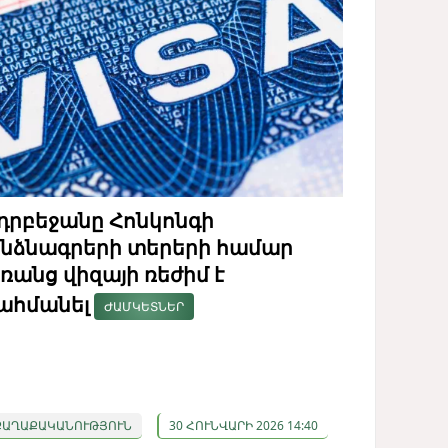
դրբեջանը Հոնկոնգի
նձնագրերի տերերի համար
ռանց վիզայի ռեժիմ է
ահմանել
ԺԱՄԿԵՏՆԵՐ
ՔԱՂԱՔԱԿԱՆՈՒԹՅՈՒՆ
30 ՀՈՒՆՎԱՐԻ 2026 14:40