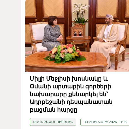
Միլլի Մեջլիսի խոսնակը և
Օմանի արտաքին գործերի
նախարարը քննարկել են՝
Ադրբեջանի դեսպանատան
բացման հարցը
ՔԱՂԱՔԱԿԱՆՈՒԹՅՈՒՆ
30 ՀՈՒՆՎԱՐԻ 2026 10:06