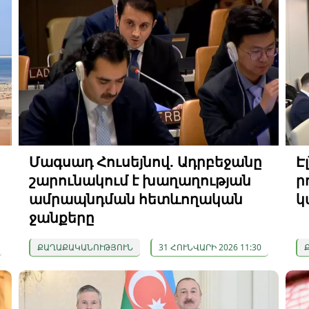
Մագսադ Հուսեյնով. Ադրբեջանը
Է
շարունակում է խաղաղության
ր
ամրապնդման հետևողական
կ
ջանքերը
ՔԱՂԱՔԱԿԱՆՈՒԹՅՈՒՆ
31 ՀՈՒՆՎԱՐԻ 2026 11:30