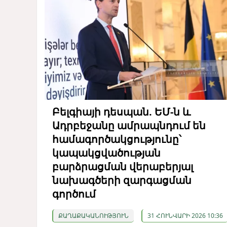
Բելգիայի դեսպան. ԵՄ-ն և
Ադրբեջանը ամրապնդում են
համագործակցությունը՝
կապակցվածության
բարձրացման վերաբերյալ
նախագծերի զարգացման
գործում
ՔԱՂԱՔԱԿԱՆՈՒԹՅՈՒՆ
31 ՀՈՒՆՎԱՐԻ 2026 10:36