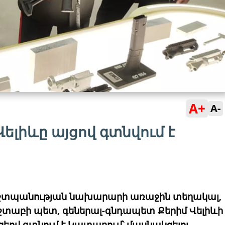
A+
A-
Վելիևը այցով գտնվում է
շտպանության նախարարի առաջին տեղակալ,
տաբի պետ, գեներալ-գնդապետ Քերիմ Վելիևի
եով գտնում է Կատարում՝ մասնակցելու