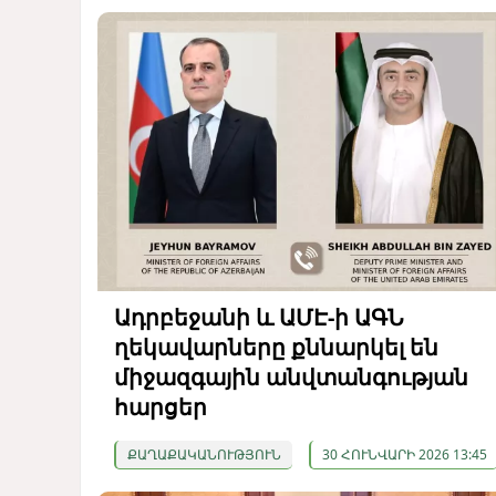
Ադրբեջանի և ԱՄԷ-ի ԱԳՆ
ղեկավարները քննարկել են
միջազգային անվտանգության
հարցեր
ՔԱՂԱՔԱԿԱՆՈՒԹՅՈՒՆ
30 ՀՈՒՆՎԱՐԻ 2026 13:45