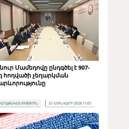
լնուր Մամեդովը ընդգծել է 907-
դ հոդվածի չեղարկման
արևորությունը
ՔԱՂԱՔԱԿԱՆՈՒԹՅՈՒՆ
31 ՀՈՒՆՎԱՐԻ 2026 11:01