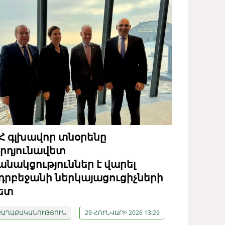
Հ գլխավոր տնօրենը
րդյունավետ
անակցություններ է վարել
դրբեջանի ներկայացուցիչների
ետ
ՔԱՂԱՔԱԿԱՆՈՒԹՅՈՒՆ
29 ՀՈՒՆՎԱՐԻ 2026 13:29