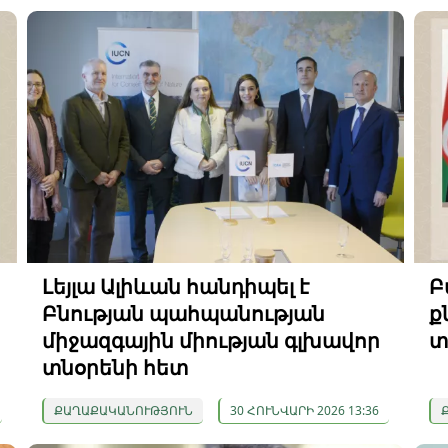
Լեյլա Ալիևան հանդիպել է
Բ
Բնության պահպանության
ք
միջազգային միության գլխավոր
տ
տնօրենի հետ
ՔԱՂԱՔԱԿԱՆՈՒԹՅՈՒՆ
30 ՀՈՒՆՎԱՐԻ 2026 13:36