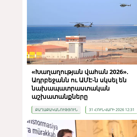
«Խաղաղության վահան 2026».
Ադրբեջանն ու ԱՄԷ-ն սկսել են
նախապատրաստական ​​
աշխատանքները
ՔԱՂԱՔԱԿԱՆՈՒԹՅՈՒՆ
31 ՀՈՒՆՎԱՐԻ 2026 12:31