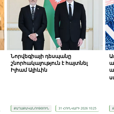
Նորվեգիայի դեսպանը
Ա
շնորհակալություն է հայտնել
ա
Իլհամ Ալիևին
ա
ս
ՔԱՂԱՔԱԿԱՆՈՒԹՅՈՒՆ
31 ՀՈՒՆՎԱՐԻ 2026 10:25