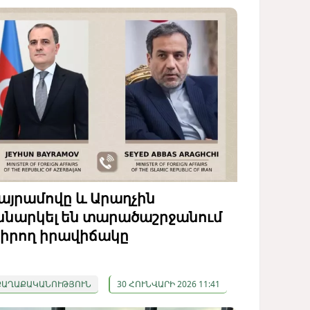
այրամովը և Արաղչին
ննարկել են տարածաշրջանում
իրող իրավիճակը
ՔԱՂԱՔԱԿԱՆՈՒԹՅՈՒՆ
30 ՀՈՒՆՎԱՐԻ 2026 11:41