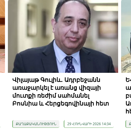
Վիլայաթ Գուլիև. Ադրբեջանն
Ե
առաջարկել է առանց վիզայի
ա
մուտքի ռեժիմ սահմանել
բ
Բոսնիա և Հերցեգովինայի հետ
Ա
հ
ՔԱՂԱՔԱԿԱՆՈՒԹՅՈՒՆ
29 ՀՈՒՆՎԱՐԻ 2026 14:34