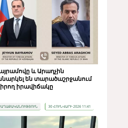
այրամովը և Արաղչին
ննարկել են տարածաշրջանում
իրող իրավիճակը
ՔԱՂԱՔԱԿԱՆՈՒԹՅՈՒՆ
30 ՀՈՒՆՎԱՐԻ 2026 11:41