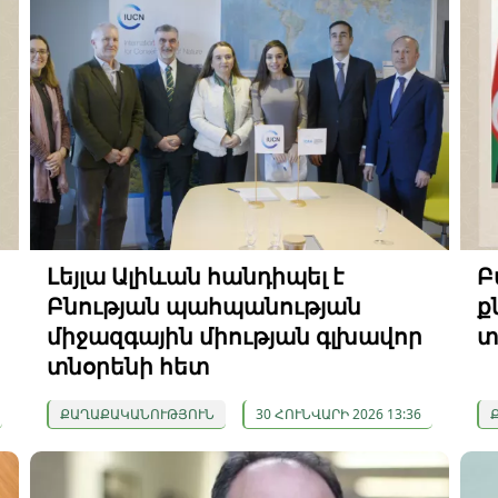
Լեյլա Ալիևան հանդիպել է
Բ
Բնության պահպանության
ք
միջազգային միության գլխավոր
տ
տնօրենի հետ
ՔԱՂԱՔԱԿԱՆՈՒԹՅՈՒՆ
30 ՀՈՒՆՎԱՐԻ 2026 13:36