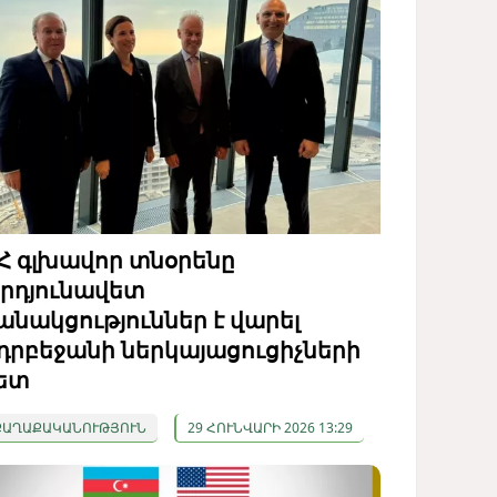
Հ գլխավոր տնօրենը
րդյունավետ
անակցություններ է վարել
դրբեջանի ներկայացուցիչների
ետ
ՔԱՂԱՔԱԿԱՆՈՒԹՅՈՒՆ
29 ՀՈՒՆՎԱՐԻ 2026 13:29