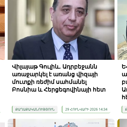
Վիլայաթ Գուլիև. Ադրբեջանն
Ե
առաջարկել է առանց վիզայի
ա
մուտքի ռեժիմ սահմանել
բ
Բոսնիա և Հերցեգովինայի հետ
Ա
հ
ՔԱՂԱՔԱԿԱՆՈՒԹՅՈՒՆ
29 ՀՈՒՆՎԱՐԻ 2026 14:34