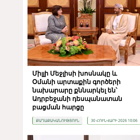
Միլլի Մեջլիսի խոսնակը և
Օմանի արտաքին գործերի
նախարարը քննարկել են՝
Ադրբեջանի դեսպանատան
բացման հարցը
ՔԱՂԱՔԱԿԱՆՈՒԹՅՈՒՆ
30 ՀՈՒՆՎԱՐԻ 2026 10:06