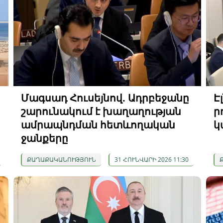
Մագսադ Հուսեյնով. Ադրբեջանը
Է
շարունակում է խաղաղության
ր
ամրապնդման հետևողական
կ
ջանքերը
ՔԱՂԱՔԱԿԱՆՈՒԹՅՈՒՆ
31 ՀՈՒՆՎԱՐԻ 2026 11:30