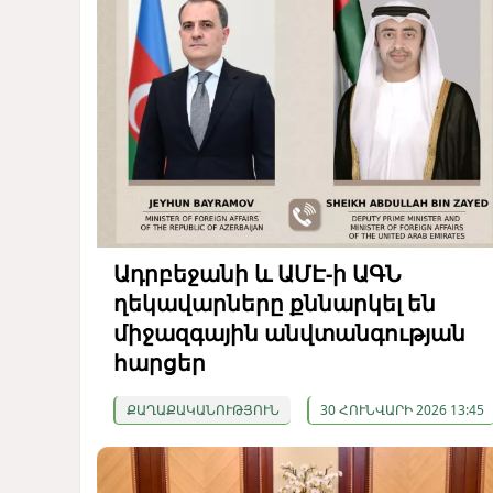
Ադրբեջանի և ԱՄԷ-ի ԱԳՆ
ղեկավարները քննարկել են
միջազգային անվտանգության
հարցեր
ՔԱՂԱՔԱԿԱՆՈՒԹՅՈՒՆ
30 ՀՈՒՆՎԱՐԻ 2026 13:45