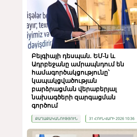
Բելգիայի դեսպան. ԵՄ-ն և
Ադրբեջանը ամրապնդում են
համագործակցությունը՝
կապակցվածության
բարձրացման վերաբերյալ
նախագծերի զարգացման
գործում
ՔԱՂԱՔԱԿԱՆՈՒԹՅՈՒՆ
31 ՀՈՒՆՎԱՐԻ 2026 10:36