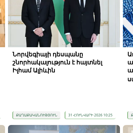
Նորվեգիայի դեսպանը
Ա
շնորհակալություն է հայտնել
ա
Իլհամ Ալիևին
ա
ս
ՔԱՂԱՔԱԿԱՆՈՒԹՅՈՒՆ
31 ՀՈՒՆՎԱՐԻ 2026 10:25