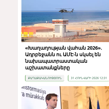
«Խաղաղության վահան 2026».
Ադրբեջանն ու ԱՄԷ-ն սկսել են
նախապատրաստական ​​
աշխատանքները
ՔԱՂԱՔԱԿԱՆՈՒԹՅՈՒՆ
31 ՀՈՒՆՎԱՐԻ 2026 12:31