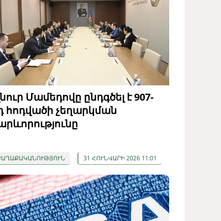
լնուր Մամեդովը ընդգծել է 907-
դ հոդվածի չեղարկման
արևորությունը
ՔԱՂԱՔԱԿԱՆՈՒԹՅՈՒՆ
31 ՀՈՒՆՎԱՐԻ 2026 11:01