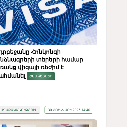
դրբեջանը Հոնկոնգի
նձնագրերի տերերի համար
ռանց վիզայի ռեժիմ է
ահմանել
ԺԱՄԿԵՏՆԵՐ
ՔԱՂԱՔԱԿԱՆՈՒԹՅՈՒՆ
30 ՀՈՒՆՎԱՐԻ 2026 14:40