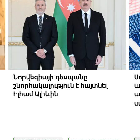
Նորվեգիայի դեսպանը
Ա
շնորհակալություն է հայտնել
ա
Իլհամ Ալիևին
ա
ս