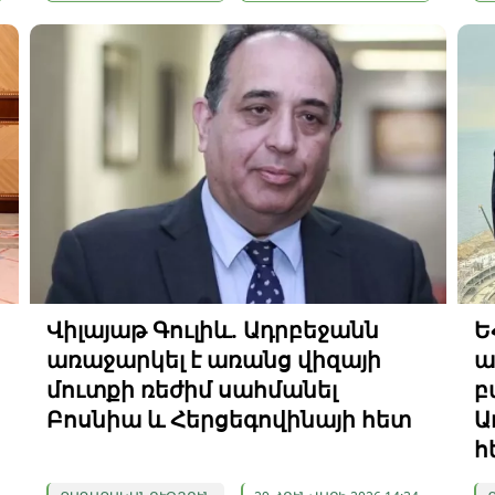
Վիլայաթ Գուլիև. Ադրբեջանն
Ե
առաջարկել է առանց վիզայի
ա
մուտքի ռեժիմ սահմանել
բ
Բոսնիա և Հերցեգովինայի հետ
Ա
հ