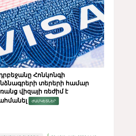
դրբեջանը Հոնկոնգի
նձնագրերի տերերի համար
ռանց վիզայի ռեժիմ է
ահմանել
ԺԱՄԿԵՏՆԵՐ