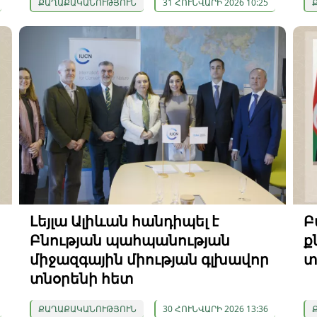
ՔԱՂԱՔԱԿԱՆՈՒԹՅՈՒՆ
31 ՀՈՒՆՎԱՐԻ 2026 10:25
Լեյլա Ալիևան հանդիպել է
Բ
Բնության պահպանության
ք
միջազգային միության գլխավոր
տ
տնօրենի հետ
ՔԱՂԱՔԱԿԱՆՈՒԹՅՈՒՆ
30 ՀՈՒՆՎԱՐԻ 2026 13:36