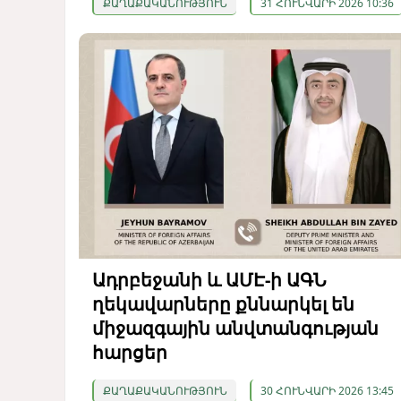
ՔԱՂԱՔԱԿԱՆՈՒԹՅՈՒՆ
31 ՀՈՒՆՎԱՐԻ 2026 10:36
Ադրբեջանի և ԱՄԷ-ի ԱԳՆ
ղեկավարները քննարկել են
միջազգային անվտանգության
հարցեր
ՔԱՂԱՔԱԿԱՆՈՒԹՅՈՒՆ
30 ՀՈՒՆՎԱՐԻ 2026 13:45