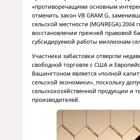
«противоречащими основным интереса
отменить закон VB GRAM G, заменивш
сельской местности (MGNREGA) 2004 г
восстановлении прежней правовой ба
субсидируемой работы миллионам сел
Участники забастовки отвергли неда
свободной торговле с США и Европей
Вашингтоном является «полной капит
сельской экономики», поскольку доп
сельскохозяйственной продукции и т
производителей.