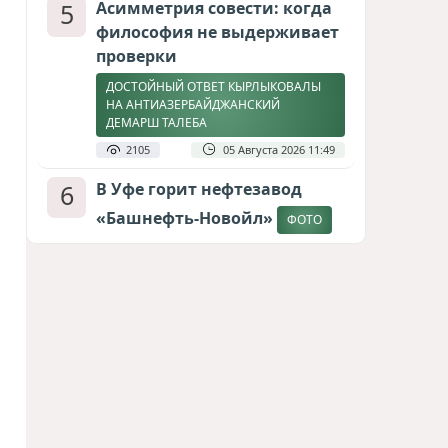
5
Асимметрия совести: когда
философия не выдерживает
проверки
ДОСТОЙНЫЙ ОТВЕТ КЫРЛЫКОВАЛЫ
НА АНТИАЗЕРБАЙДЖАНСКИЙ
ДЕМАРШ ТАЛЕБА
2105
05 Августа 2026 11:49
6
В Уфе горит нефтезавод
«Башнефть-Новойл»
ФОТО
2052
05 Августа 2026 12:53
7
Меценат Юрского периода
САМВЕЛ КАРАПЕТЯН И ЕГО ПЛАНЫ
1772
06 Августа 2026 22:00
8
Атлантический щит: Дания
ставит на Фареры в
большой игре за Арктику