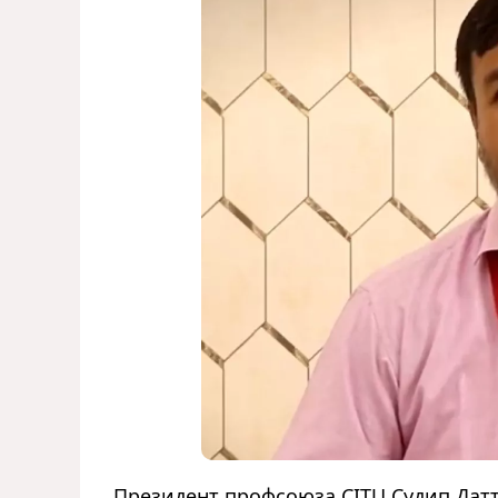
Президент профсоюза CITU Судип Датт