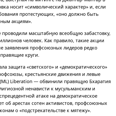
овка носит «символический характер» и, если
бования протестующих, «оно должно быть
бным акциям».
 проводили масштабную всеобщую забастовку,
иллионов человек. Как правило, такие акции
ие заявления профсоюзных лидеров редко
 правящие круги.
ла защита «светского» и «демократического»
рофсоюзы, крестьянские движения и левые
PI(ML) Liberation — обвинили правящую Бхаратия
елигиозной ненависти к мусульманским и
спрецедентной атаке на демократическое
дет об арестах сотен активистов, профсоюзных
конам о «подстрекательстве к мятежу».