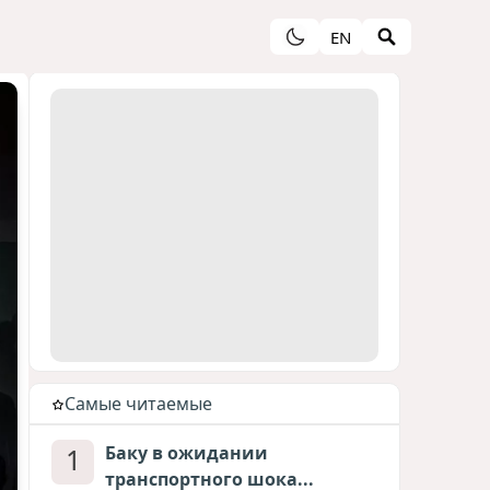
EN
Cамые читаемые
1
Баку в ожидании
транспортного шока...