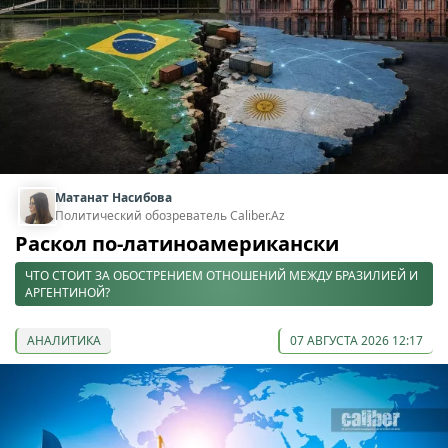
Матанат Насибова
Политический обозреватель Caliber.Az
Раскол по-латиноамерикански
ЧТО СТОИТ ЗА ОБОСТРЕНИЕМ ОТНОШЕНИЙ МЕЖДУ БРАЗИЛИЕЙ И
АРГЕНТИНОЙ?
АНАЛИТИКА
07 АВГУСТА 2026 12:17