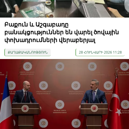
Բաքուն և Աշգաբադը
բանակցություններ են վարել ծովային
փոխադրումների վերաբերյալ
ՔԱՂԱՔԱԿԱՆՈՒԹՅՈՒՆ
28 ՀՈՒՆՎԱՐԻ 2026 11:28