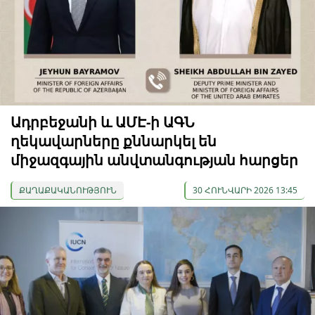
Ադրբեջանի և ԱՄԷ-ի ԱԳՆ
ղեկավարները քննարկել են
միջազգային անվտանգության հարցեր
ՔԱՂԱՔԱԿԱՆՈՒԹՅՈՒՆ
30 ՀՈՒՆՎԱՐԻ 2026 13:45