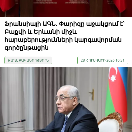
Ֆրանսիայի ԱԳՆ. Փարիզը աջակցում է՝
Բաքվի և Երևանի միջև
հարաբերությունների կարգավորման
գործընթացին
ՔԱՂԱՔԱԿԱՆՈՒԹՅՈՒՆ
28 ՀՈՒՆՎԱՐԻ 2026 10:31