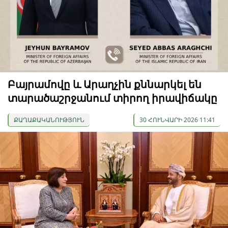
Բայրամովը և Արաղչին քննարկել են
տարածաշրջանում տիրող իրավիճակը
ՔԱՂԱՔԱԿԱՆՈՒԹՅՈՒՆ
30 ՀՈՒՆՎԱՐԻ 2026 11:41