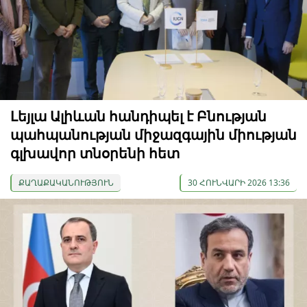
Լեյլա Ալիևան հանդիպել է Բնության
պահպանության միջազգային միության
գլխավոր տնօրենի հետ
ՔԱՂԱՔԱԿԱՆՈՒԹՅՈՒՆ
30 ՀՈՒՆՎԱՐԻ 2026 13:36