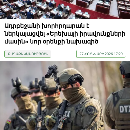
Ադրբեջանի խորհրդարան է
ներկայացվել «Երեխայի իրավունքների
մասին» նոր օրենքի նախագիծ
ՔԱՂԱՔԱԿԱՆՈՒԹՅՈՒՆ
27 ՀՈՒՆՎԱՐԻ 2026 17:29