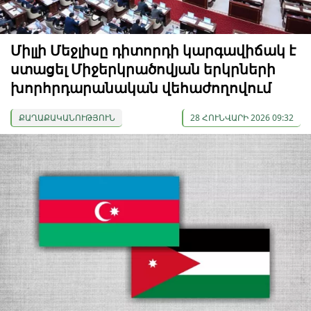
Միլլի Մեջլիսը դիտորդի կարգավիճակ է
ստացել Միջերկրածովյան երկրների
խորհրդարանական վեհաժողովում
ՔԱՂԱՔԱԿԱՆՈՒԹՅՈՒՆ
28 ՀՈՒՆՎԱՐԻ 2026 09:32