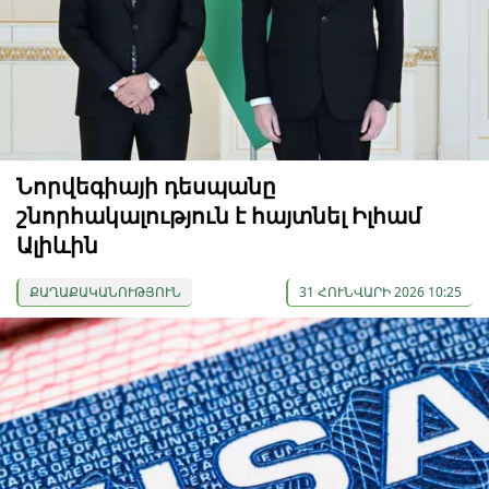
Նորվեգիայի դեսպանը
շնորհակալություն է հայտնել Իլհամ
Ալիևին
ՔԱՂԱՔԱԿԱՆՈՒԹՅՈՒՆ
31 ՀՈՒՆՎԱՐԻ 2026 10:25