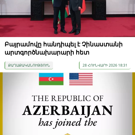
Բայրամովը հանդիպել է Չինաստանի
արտգործնախարարի հետ
ՔԱՂԱՔԱԿԱՆՈՒԹՅՈՒՆ
28 ՀՈՒՆՎԱՐԻ 2026 18:31