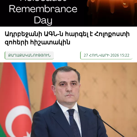
Ադրբեջանի ԱԳՆ-ն հարգել է Հոլոքոստի
զոհերի հիշատակին
ՔԱՂԱՔԱԿԱՆՈՒԹՅՈՒՆ
27 ՀՈՒՆՎԱՐԻ 2026 15:22