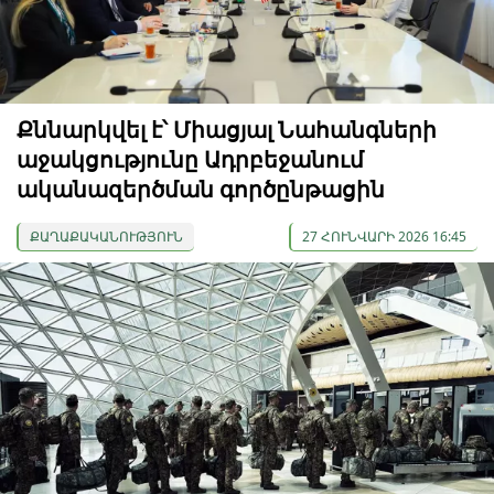
Քննարկվել է՝ Միացյալ Նահանգների
աջակցությունը Ադրբեջանում
ականազերծման գործընթացին
ՔԱՂԱՔԱԿԱՆՈՒԹՅՈՒՆ
27 ՀՈՒՆՎԱՐԻ 2026 16:45