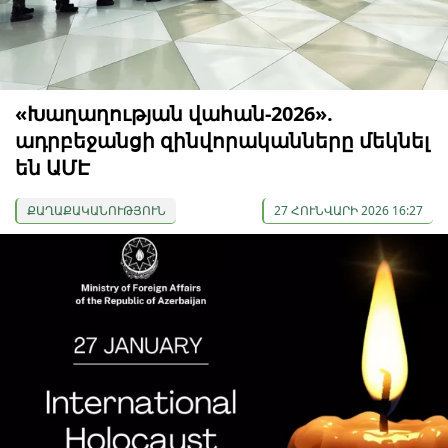
«Խաղաղության վահան-2026».
ադրբեջանցի զինվորականները մեկնել
են ԱՄԷ
ՔԱՂԱՔԱԿԱՆՈՒԹՅՈՒՆ
27 ՀՈՒՆՎԱՐԻ 2026 16:27