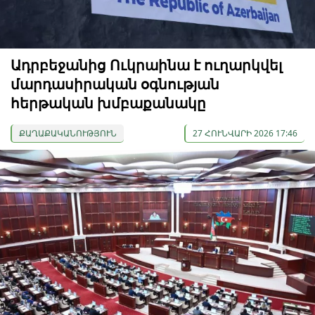
Ադրբեջանից Ուկրաինա է ուղարկվել
մարդասիրական օգնության
հերթական խմբաքանակը
ՔԱՂԱՔԱԿԱՆՈՒԹՅՈՒՆ
27 ՀՈՒՆՎԱՐԻ 2026 17:46