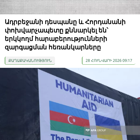
Ադրբեջանի դեսպանը և Հորդանանի
փոխվարչապետը քննարկել են՝
երկկողմ հարաբերությունների
զարգացման հեռանկարները
ՔԱՂԱՔԱԿԱՆՈՒԹՅՈՒՆ
28 ՀՈՒՆՎԱՐԻ 2026 09:17