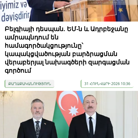
Բելգիայի դեսպան. ԵՄ-ն և Ադրբեջանը
ամրապնդում են
համագործակցությունը՝
կապակցվածության բարձրացման
վերաբերյալ նախագծերի զարգացման
գործում
ՔԱՂԱՔԱԿԱՆՈՒԹՅՈՒՆ
31 ՀՈՒՆՎԱՐԻ 2026 10:36