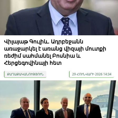
Վիլայաթ Գուլիև. Ադրբեջանն
առաջարկել է առանց վիզայի մուտքի
ռեժիմ սահմանել Բոսնիա և
Հերցեգովինայի հետ
ՔԱՂԱՔԱԿԱՆՈՒԹՅՈՒՆ
29 ՀՈՒՆՎԱՐԻ 2026 14:34