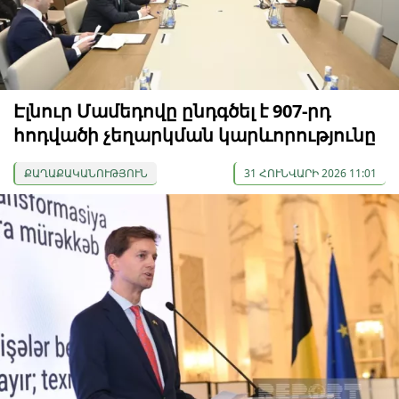
Էլնուր Մամեդովը ընդգծել է 907-րդ
հոդվածի չեղարկման կարևորությունը
ՔԱՂԱՔԱԿԱՆՈՒԹՅՈՒՆ
31 ՀՈՒՆՎԱՐԻ 2026 11:01