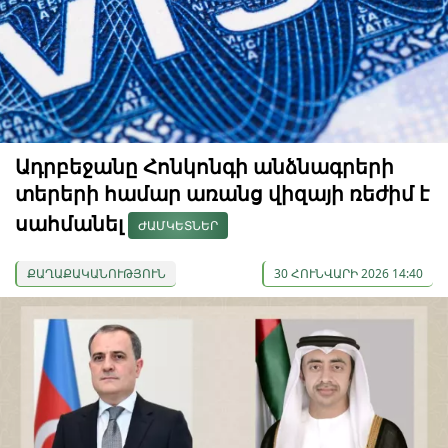
Ադրբեջանը Հոնկոնգի անձնագրերի
տերերի համար առանց վիզայի ռեժիմ է
սահմանել
ԺԱՄԿԵՏՆԵՐ
ՔԱՂԱՔԱԿԱՆՈՒԹՅՈՒՆ
30 ՀՈՒՆՎԱՐԻ 2026 14:40