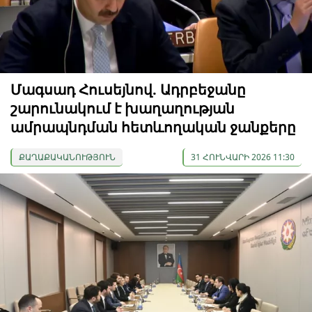
Մագսադ Հուսեյնով. Ադրբեջանը
շարունակում է խաղաղության
ամրապնդման հետևողական ջանքերը
ՔԱՂԱՔԱԿԱՆՈՒԹՅՈՒՆ
31 ՀՈՒՆՎԱՐԻ 2026 11:30