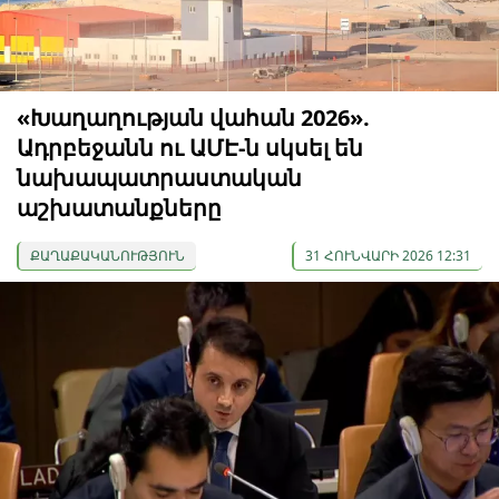
«Խաղաղության վահան 2026».
Ադրբեջանն ու ԱՄԷ-ն սկսել են
նախապատրաստական ​​
աշխատանքները
ՔԱՂԱՔԱԿԱՆՈՒԹՅՈՒՆ
31 ՀՈՒՆՎԱՐԻ 2026 12:31