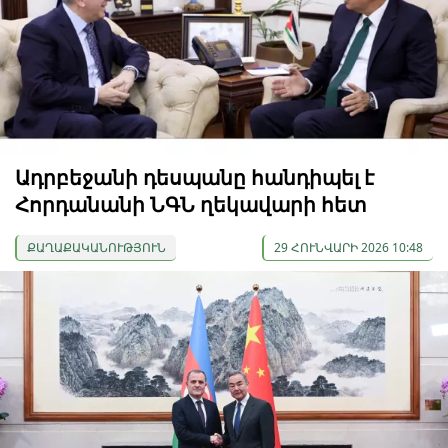
Ադրբեջանի դեսպանը հանդիպել է
Հորդանանի ՆԳՆ ղեկավարի հետ
ՔԱՂԱՔԱԿԱՆՈՒԹՅՈՒՆ
29 ՀՈՒՆՎԱՐԻ 2026 10:48