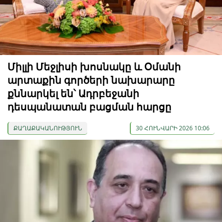
Միլլի Մեջլիսի խոսնակը և Օմանի
արտաքին գործերի նախարարը
քննարկել են՝ Ադրբեջանի
դեսպանատան բացման հարցը
ՔԱՂԱՔԱԿԱՆՈՒԹՅՈՒՆ
30 ՀՈՒՆՎԱՐԻ 2026 10:06