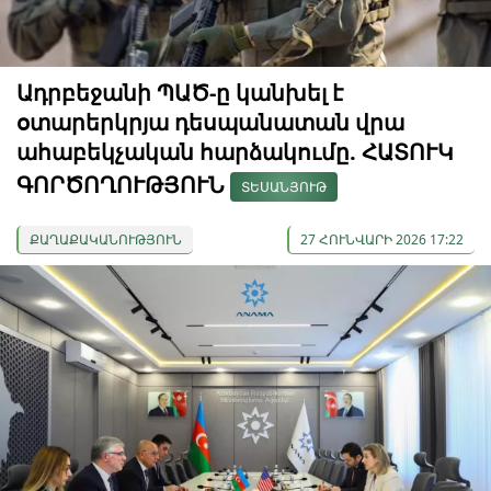
Ադրբեջանի ՊԱԾ-ը կանխել է
օտարերկրյա դեսպանատան վրա
ահաբեկչական հարձակումը. ՀԱՏՈՒԿ
ԳՈՐԾՈՂՈՒԹՅՈՒՆ
ՏԵՍԱՆՅՈՒԹ
ՔԱՂԱՔԱԿԱՆՈՒԹՅՈՒՆ
27 ՀՈՒՆՎԱՐԻ 2026 17:22