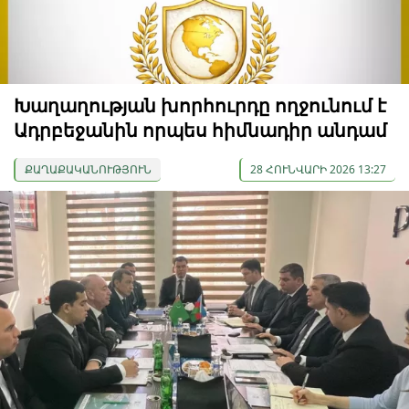
Խաղաղության խորհուրդը ողջունում է
Ադրբեջանին որպես հիմնադիր անդամ
ՔԱՂԱՔԱԿԱՆՈՒԹՅՈՒՆ
28 ՀՈՒՆՎԱՐԻ 2026 13:27