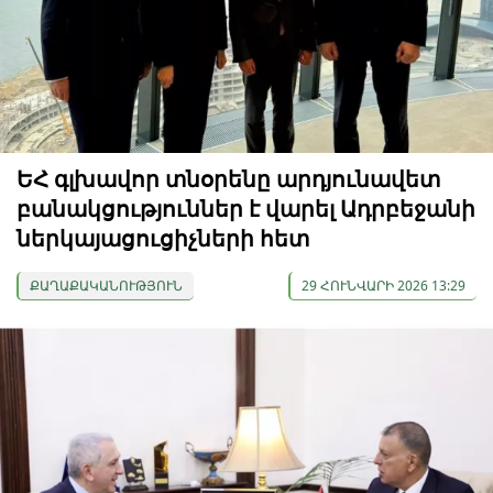
ԵՀ գլխավոր տնօրենը արդյունավետ
բանակցություններ է վարել Ադրբեջանի
ներկայացուցիչների հետ
ՔԱՂԱՔԱԿԱՆՈՒԹՅՈՒՆ
29 ՀՈՒՆՎԱՐԻ 2026 13:29