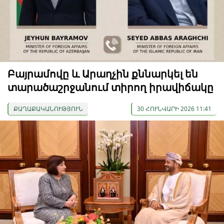
Բայրամովը և Արաղչին քննարկել են
տարածաշրջանում տիրող իրավիճակը
ՔԱՂԱՔԱԿԱՆՈՒԹՅՈՒՆ
30 ՀՈՒՆՎԱՐԻ 2026 11:41