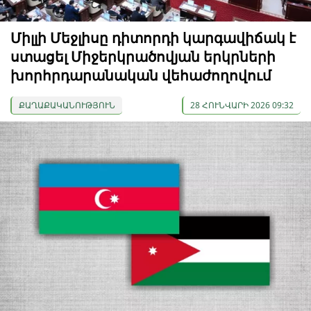
Միլլի Մեջլիսը դիտորդի կարգավիճակ է
ստացել Միջերկրածովյան երկրների
խորհրդարանական վեհաժողովում
ՔԱՂԱՔԱԿԱՆՈՒԹՅՈՒՆ
28 ՀՈՒՆՎԱՐԻ 2026 09:32