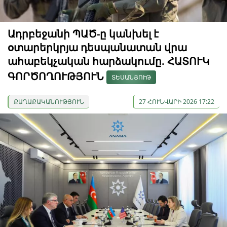
Ադրբեջանի ՊԱԾ-ը կանխել է
օտարերկրյա դեսպանատան վրա
ահաբեկչական հարձակումը. ՀԱՏՈՒԿ
ԳՈՐԾՈՂՈՒԹՅՈՒՆ
ՏԵՍԱՆՅՈՒԹ
ՔԱՂԱՔԱԿԱՆՈՒԹՅՈՒՆ
27 ՀՈՒՆՎԱՐԻ 2026 17:22