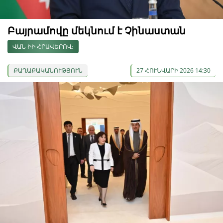
Բայրամովը մեկնում է Չինաստան
ՎԱՆ ԻԻ ՀՐԱՎԵՐՈՎ։
ՔԱՂԱՔԱԿԱՆՈՒԹՅՈՒՆ
27 ՀՈՒՆՎԱՐԻ 2026 14:30