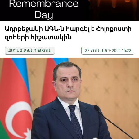
Ադրբեջանի ԱԳՆ-ն հարգել է Հոլոքոստի
զոհերի հիշատակին
ՔԱՂԱՔԱԿԱՆՈՒԹՅՈՒՆ
27 ՀՈՒՆՎԱՐԻ 2026 15:22