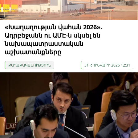
«Խաղաղության վահան 2026».
Ադրբեջանն ու ԱՄԷ-ն սկսել են
նախապատրաստական ​​
աշխատանքները
ՔԱՂԱՔԱԿԱՆՈՒԹՅՈՒՆ
31 ՀՈՒՆՎԱՐԻ 2026 12:31