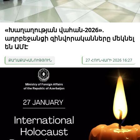
«Խաղաղության վահան-2026».
ադրբեջանցի զինվորականները մեկնել
են ԱՄԷ
ՔԱՂԱՔԱԿԱՆՈՒԹՅՈՒՆ
27 ՀՈՒՆՎԱՐԻ 2026 16:27