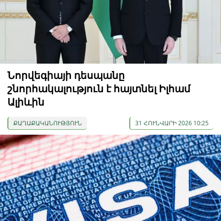
Նորվեգիայի դեսպանը
շնորհակալություն է հայտնել Իլհամ
Ալիևին
ՔԱՂԱՔԱԿԱՆՈՒԹՅՈՒՆ
31 ՀՈՒՆՎԱՐԻ 2026 10:25