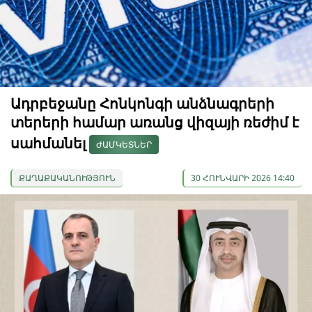
Ադրբեջանը Հոնկոնգի անձնագրերի
տերերի համար առանց վիզայի ռեժիմ է
սահմանել
ԺԱՄԿԵՏՆԵՐ
ՔԱՂԱՔԱԿԱՆՈՒԹՅՈՒՆ
30 ՀՈՒՆՎԱՐԻ 2026 14:40