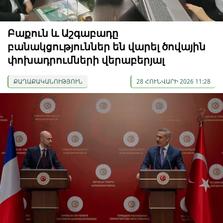
Բաքուն և Աշգաբադը
բանակցություններ են վարել ծովային
փոխադրումների վերաբերյալ
ՔԱՂԱՔԱԿԱՆՈՒԹՅՈՒՆ
28 ՀՈՒՆՎԱՐԻ 2026 11:28