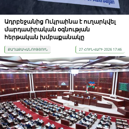
Ադրբեջանից Ուկրաինա է ուղարկվել
մարդասիրական օգնության
հերթական խմբաքանակը
ՔԱՂԱՔԱԿԱՆՈՒԹՅՈՒՆ
27 ՀՈՒՆՎԱՐԻ 2026 17:46