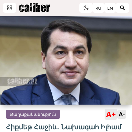
RU
EN
A+
A-
Քաղաքականություն
Հիքմեթ Հաջիև. Նախագահ Իլհամ