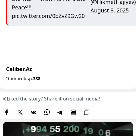
(@HikmetHajiyev)
Peace!!!
August 8, 2025
pic.twitter.com/0bZvZ9Gw20
Caliber.Az
Դիտումներ:
338
Liked the story? Share it on social media!