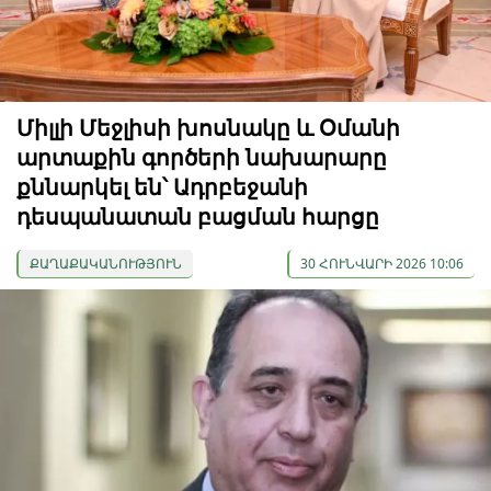
Միլլի Մեջլիսի խոսնակը և Օմանի
արտաքին գործերի նախարարը
քննարկել են՝ Ադրբեջանի
դեսպանատան բացման հարցը
ՔԱՂԱՔԱԿԱՆՈՒԹՅՈՒՆ
30 ՀՈՒՆՎԱՐԻ 2026 10:06