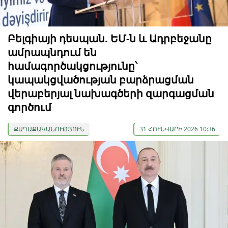
Բելգիայի դեսպան. ԵՄ-ն և Ադրբեջանը
ամրապնդում են
համագործակցությունը՝
կապակցվածության բարձրացման
վերաբերյալ նախագծերի զարգացման
գործում
ՔԱՂԱՔԱԿԱՆՈՒԹՅՈՒՆ
31 ՀՈՒՆՎԱՐԻ 2026 10:36