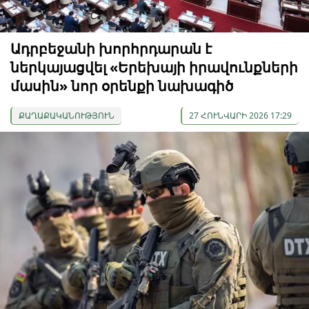
Ադրբեջանի խորհրդարան է
ներկայացվել «Երեխայի իրավունքների
մասին» նոր օրենքի նախագիծ
ՔԱՂԱՔԱԿԱՆՈՒԹՅՈՒՆ
27 ՀՈՒՆՎԱՐԻ 2026 17:29