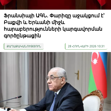
Ֆրանսիայի ԱԳՆ. Փարիզը աջակցում է՝
Բաքվի և Երևանի միջև
հարաբերությունների կարգավորման
գործընթացին
ՔԱՂԱՔԱԿԱՆՈՒԹՅՈՒՆ
28 ՀՈՒՆՎԱՐԻ 2026 10:31