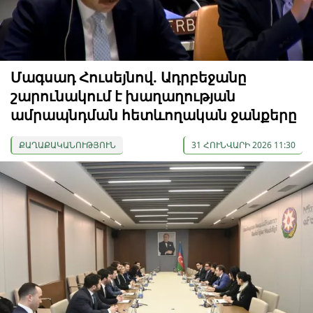
Մագսադ Հուսեյնով. Ադրբեջանը
շարունակում է խաղաղության
ամրապնդման հետևողական ջանքերը
ՔԱՂԱՔԱԿԱՆՈՒԹՅՈՒՆ
31 ՀՈՒՆՎԱՐԻ 2026 11:30