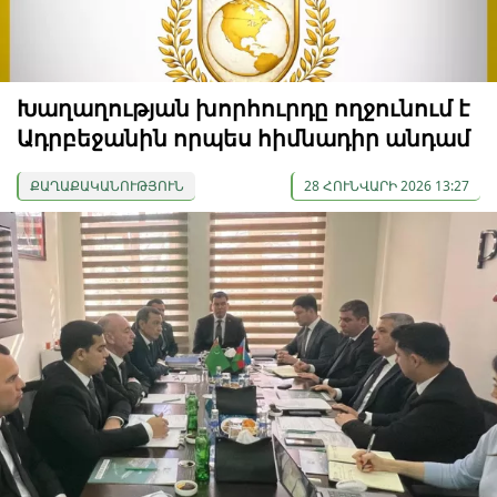
Խաղաղության խորհուրդը ողջունում է
Ադրբեջանին որպես հիմնադիր անդամ
ՔԱՂԱՔԱԿԱՆՈՒԹՅՈՒՆ
28 ՀՈՒՆՎԱՐԻ 2026 13:27