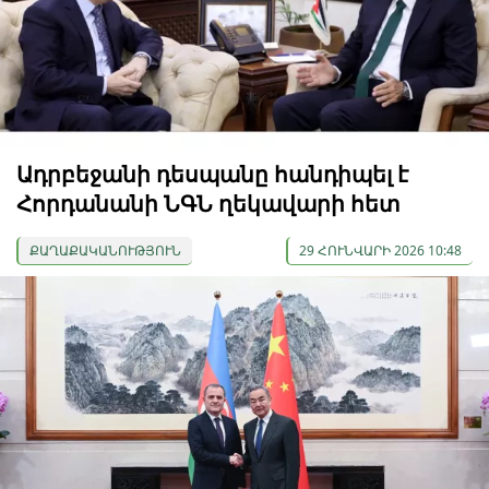
Ադրբեջանի դեսպանը հանդիպել է
Հորդանանի ՆԳՆ ղեկավարի հետ
ՔԱՂԱՔԱԿԱՆՈՒԹՅՈՒՆ
29 ՀՈՒՆՎԱՐԻ 2026 10:48