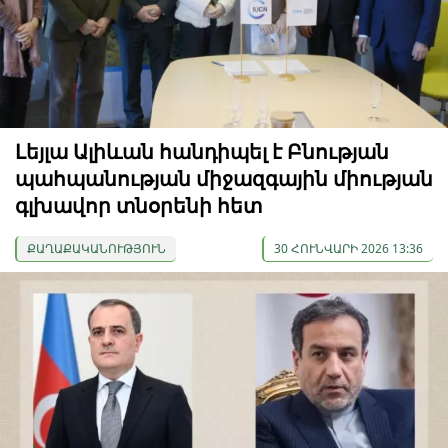
Լեյլա Ալիևան հանդիպել է Բնության
պահպանության միջազգային միության
գլխավոր տնօրենի հետ
ՔԱՂԱՔԱԿԱՆՈՒԹՅՈՒՆ
30 ՀՈՒՆՎԱՐԻ 2026 13:36