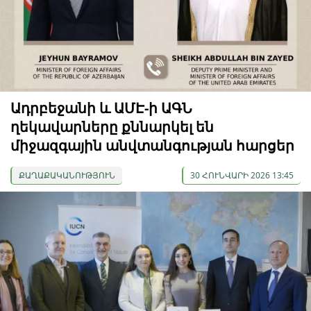
Ադրբեջանի և ԱՄԷ-ի ԱԳՆ
ղեկավարները քննարկել են
միջազգային անվտանգության հարցեր
ՔԱՂԱՔԱԿԱՆՈՒԹՅՈՒՆ
30 ՀՈՒՆՎԱՐԻ 2026 13:45