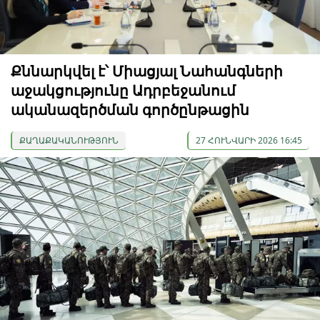
Քննարկվել է՝ Միացյալ Նահանգների
աջակցությունը Ադրբեջանում
ականազերծման գործընթացին
ՔԱՂԱՔԱԿԱՆՈՒԹՅՈՒՆ
27 ՀՈՒՆՎԱՐԻ 2026 16:45