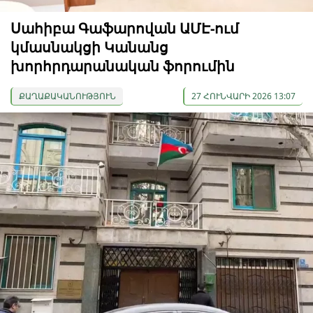
Սահիբա Գաֆարովան ԱՄԷ-ում
կմասնակցի Կանանց
խորհրդարանական ֆորումին
ՔԱՂԱՔԱԿԱՆՈՒԹՅՈՒՆ
27 ՀՈՒՆՎԱՐԻ 2026 13:07