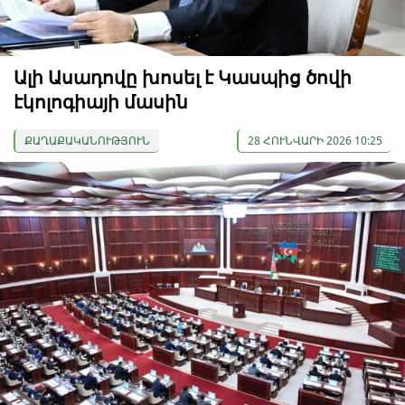
Ալի Ասադովը խոսել է Կասպից ծովի
էկոլոգիայի մասին
ՔԱՂԱՔԱԿԱՆՈՒԹՅՈՒՆ
28 ՀՈՒՆՎԱՐԻ 2026 10:25