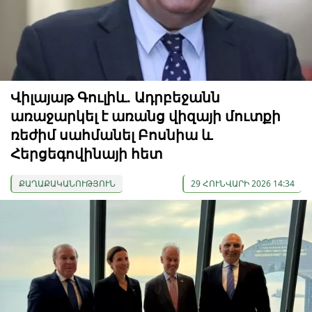
Վիլայաթ Գուլիև. Ադրբեջանն
առաջարկել է առանց վիզայի մուտքի
ռեժիմ սահմանել Բոսնիա և
Հերցեգովինայի հետ
ՔԱՂԱՔԱԿԱՆՈՒԹՅՈՒՆ
29 ՀՈՒՆՎԱՐԻ 2026 14:34