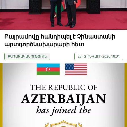
Բայրամովը հանդիպել է Չինաստանի
արտգործնախարարի հետ
ՔԱՂԱՔԱԿԱՆՈՒԹՅՈՒՆ
28 ՀՈՒՆՎԱՐԻ 2026 18:31