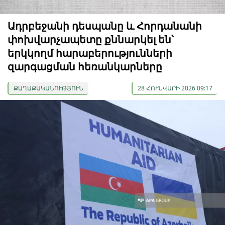
Ադրբեջանի դեսպանը և Հորդանանի
փոխվարչապետը քննարկել են՝
երկկողմ հարաբերությունների
զարգացման հեռանկարները
ՔԱՂԱՔԱԿԱՆՈՒԹՅՈՒՆ
28 ՀՈՒՆՎԱՐԻ 2026 09:17