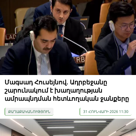
Մագսադ Հուսեյնով. Ադրբեջանը
շարունակում է խաղաղության
ամրապնդման հետևողական ջանքերը
ՔԱՂԱՔԱԿԱՆՈՒԹՅՈՒՆ
31 ՀՈՒՆՎԱՐԻ 2026 11:30