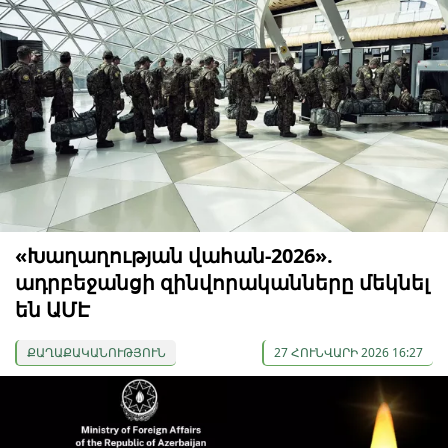
«Խաղաղության վահան-2026».
ադրբեջանցի զինվորականները մեկնել
են ԱՄԷ
ՔԱՂԱՔԱԿԱՆՈՒԹՅՈՒՆ
27 ՀՈՒՆՎԱՐԻ 2026 16:27