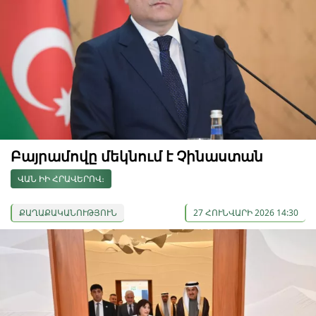
Բայրամովը մեկնում է Չինաստան
ՎԱՆ ԻԻ ՀՐԱՎԵՐՈՎ։
ՔԱՂԱՔԱԿԱՆՈՒԹՅՈՒՆ
27 ՀՈՒՆՎԱՐԻ 2026 14:30