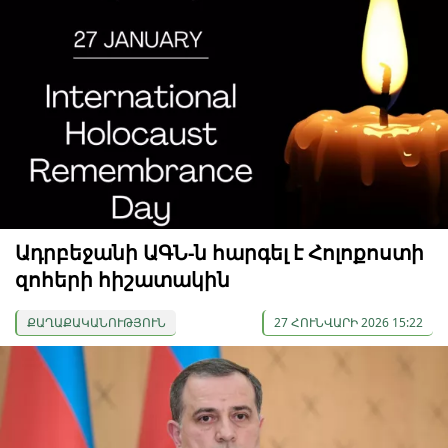
Ադրբեջանի ԱԳՆ-ն հարգել է Հոլոքոստի
զոհերի հիշատակին
ՔԱՂԱՔԱԿԱՆՈՒԹՅՈՒՆ
27 ՀՈՒՆՎԱՐԻ 2026 15:22