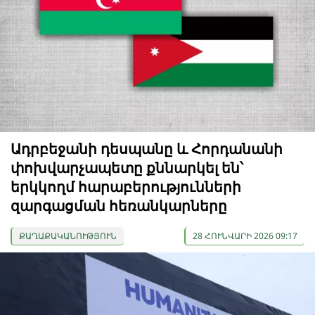
Ադրբեջանի դեսպանը և Հորդանանի
փոխվարչապետը քննարկել են՝
երկկողմ հարաբերությունների
զարգացման հեռանկարները
ՔԱՂԱՔԱԿԱՆՈՒԹՅՈՒՆ
28 ՀՈՒՆՎԱՐԻ 2026 09:17