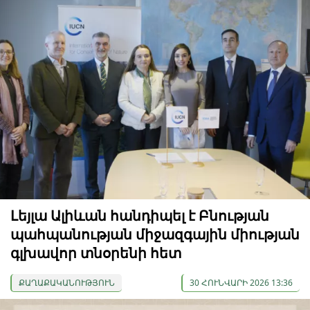
Լեյլա Ալիևան հանդիպել է Բնության
պահպանության միջազգային միության
գլխավոր տնօրենի հետ
ՔԱՂԱՔԱԿԱՆՈՒԹՅՈՒՆ
30 ՀՈՒՆՎԱՐԻ 2026 13:36