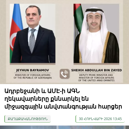
Ադրբեջանի և ԱՄԷ-ի ԱԳՆ
ղեկավարները քննարկել են
միջազգային անվտանգության հարցեր
ՔԱՂԱՔԱԿԱՆՈՒԹՅՈՒՆ
30 ՀՈՒՆՎԱՐԻ 2026 13:45