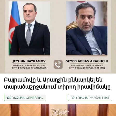
Բայրամովը և Արաղչին քննարկել են
տարածաշրջանում տիրող իրավիճակը
ՔԱՂԱՔԱԿԱՆՈՒԹՅՈՒՆ
30 ՀՈՒՆՎԱՐԻ 2026 11:41