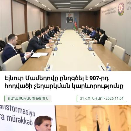
Էլնուր Մամեդովը ընդգծել է 907-րդ
հոդվածի չեղարկման կարևորությունը
ՔԱՂԱՔԱԿԱՆՈՒԹՅՈՒՆ
31 ՀՈՒՆՎԱՐԻ 2026 11:01