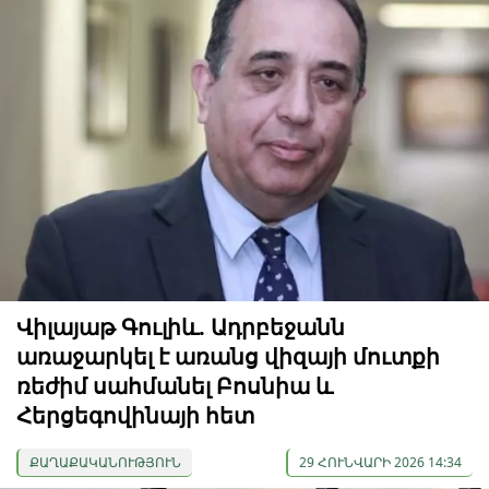
Վիլայաթ Գուլիև. Ադրբեջանն
առաջարկել է առանց վիզայի մուտքի
ռեժիմ սահմանել Բոսնիա և
Հերցեգովինայի հետ
ՔԱՂԱՔԱԿԱՆՈՒԹՅՈՒՆ
29 ՀՈՒՆՎԱՐԻ 2026 14:34