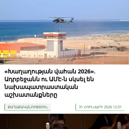
«Խաղաղության վահան 2026».
Ադրբեջանն ու ԱՄԷ-ն սկսել են
նախապատրաստական ​​
աշխատանքները
ՔԱՂԱՔԱԿԱՆՈՒԹՅՈՒՆ
31 ՀՈՒՆՎԱՐԻ 2026 12:31