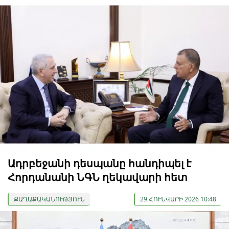
Ադրբեջանի դեսպանը հանդիպել է
Հորդանանի ՆԳՆ ղեկավարի հետ
ՔԱՂԱՔԱԿԱՆՈՒԹՅՈՒՆ
29 ՀՈՒՆՎԱՐԻ 2026 10:48