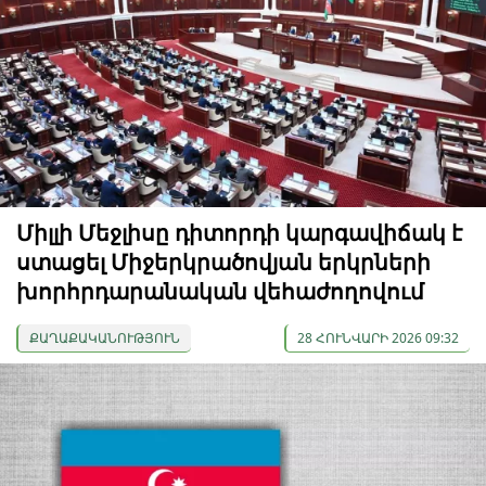
Միլլի Մեջլիսը դիտորդի կարգավիճակ է
ստացել Միջերկրածովյան երկրների
խորհրդարանական վեհաժողովում
ՔԱՂԱՔԱԿԱՆՈՒԹՅՈՒՆ
28 ՀՈՒՆՎԱՐԻ 2026 09:32