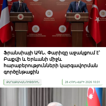
Ֆրանսիայի ԱԳՆ. Փարիզը աջակցում է՝
Բաքվի և Երևանի միջև
հարաբերությունների կարգավորման
գործընթացին
ՔԱՂԱՔԱԿԱՆՈՒԹՅՈՒՆ
28 ՀՈՒՆՎԱՐԻ 2026 10:31