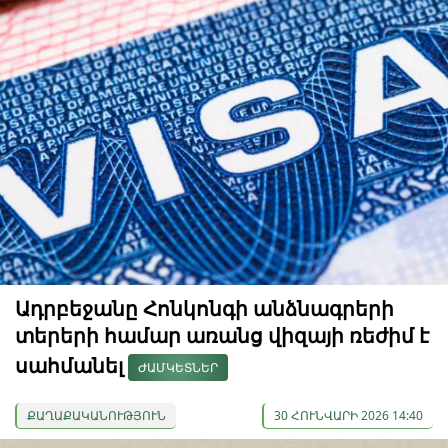
Ադրբեջանը Հոնկոնգի անձնագրերի
տերերի համար առանց վիզայի ռեժիմ է
սահմանել
ԺԱՄԿԵՏՆԵՐ
ՔԱՂԱՔԱԿԱՆՈՒԹՅՈՒՆ
30 ՀՈՒՆՎԱՐԻ 2026 14:40