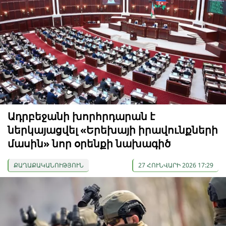
Ադրբեջանի խորհրդարան է
ներկայացվել «Երեխայի իրավունքների
մասին» նոր օրենքի նախագիծ
ՔԱՂԱՔԱԿԱՆՈՒԹՅՈՒՆ
27 ՀՈՒՆՎԱՐԻ 2026 17:29