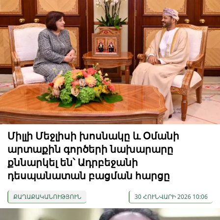
Միլլի Մեջլիսի խոսնակը և Օմանի
արտաքին գործերի նախարարը
քննարկել են՝ Ադրբեջանի
դեսպանատան բացման հարցը
ՔԱՂԱՔԱԿԱՆՈՒԹՅՈՒՆ
30 ՀՈՒՆՎԱՐԻ 2026 10:06