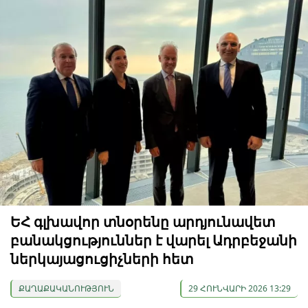
ԵՀ գլխավոր տնօրենը արդյունավետ
բանակցություններ է վարել Ադրբեջանի
ներկայացուցիչների հետ
ՔԱՂԱՔԱԿԱՆՈՒԹՅՈՒՆ
29 ՀՈՒՆՎԱՐԻ 2026 13:29