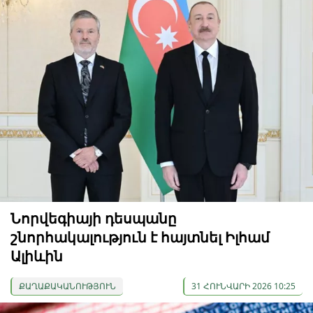
Նորվեգիայի դեսպանը
շնորհակալություն է հայտնել Իլհամ
Ալիևին
ՔԱՂԱՔԱԿԱՆՈՒԹՅՈՒՆ
31 ՀՈՒՆՎԱՐԻ 2026 10:25