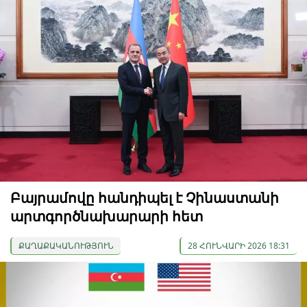
Բայրամովը հանդիպել է Չինաստանի
արտգործնախարարի հետ
ՔԱՂԱՔԱԿԱՆՈՒԹՅՈՒՆ
28 ՀՈՒՆՎԱՐԻ 2026 18:31