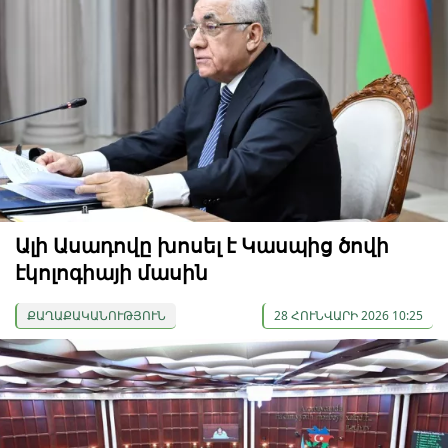
Ալի Ասադովը խոսել է Կասպից ծովի
էկոլոգիայի մասին
ՔԱՂԱՔԱԿԱՆՈՒԹՅՈՒՆ
28 ՀՈՒՆՎԱՐԻ 2026 10:25