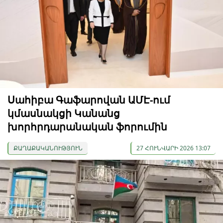
Սահիբա Գաֆարովան ԱՄԷ-ում
կմասնակցի Կանանց
խորհրդարանական ֆորումին
ՔԱՂԱՔԱԿԱՆՈՒԹՅՈՒՆ
27 ՀՈՒՆՎԱՐԻ 2026 13:07