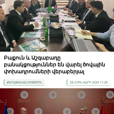
Բաքուն և Աշգաբադը
բանակցություններ են վարել ծովային
փոխադրումների վերաբերյալ
ՔԱՂԱՔԱԿԱՆՈՒԹՅՈՒՆ
28 ՀՈՒՆՎԱՐԻ 2026 11:28