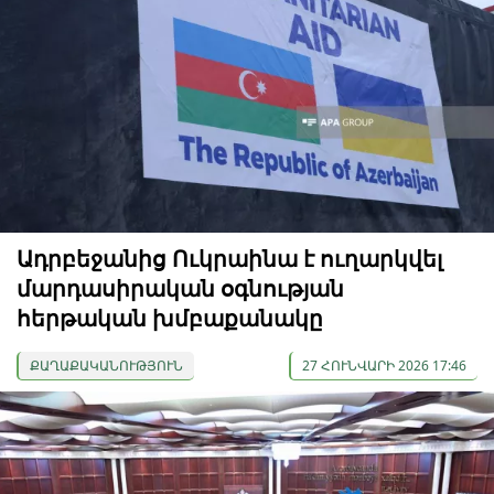
Ադրբեջանից Ուկրաինա է ուղարկվել
մարդասիրական օգնության
հերթական խմբաքանակը
ՔԱՂԱՔԱԿԱՆՈՒԹՅՈՒՆ
27 ՀՈՒՆՎԱՐԻ 2026 17:46