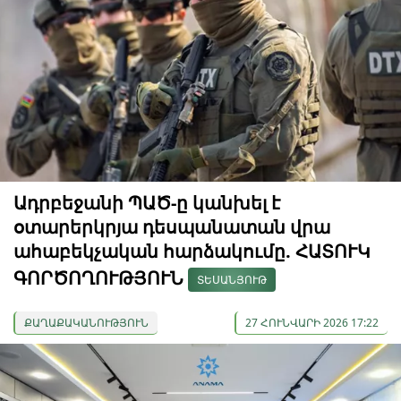
Ադրբեջանի ՊԱԾ-ը կանխել է
օտարերկրյա դեսպանատան վրա
ահաբեկչական հարձակումը. ՀԱՏՈՒԿ
ԳՈՐԾՈՂՈՒԹՅՈՒՆ
ՏԵՍԱՆՅՈՒԹ
ՔԱՂԱՔԱԿԱՆՈՒԹՅՈՒՆ
27 ՀՈՒՆՎԱՐԻ 2026 17:22