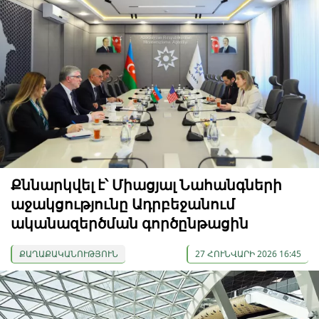
Քննարկվել է՝ Միացյալ Նահանգների
աջակցությունը Ադրբեջանում
ականազերծման գործընթացին
ՔԱՂԱՔԱԿԱՆՈՒԹՅՈՒՆ
27 ՀՈՒՆՎԱՐԻ 2026 16:45