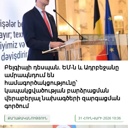
Բելգիայի դեսպան. ԵՄ-ն և Ադրբեջանը
ամրապնդում են
համագործակցությունը՝
կապակցվածության բարձրացման
վերաբերյալ նախագծերի զարգացման
գործում
ՔԱՂԱՔԱԿԱՆՈՒԹՅՈՒՆ
31 ՀՈՒՆՎԱՐԻ 2026 10:36