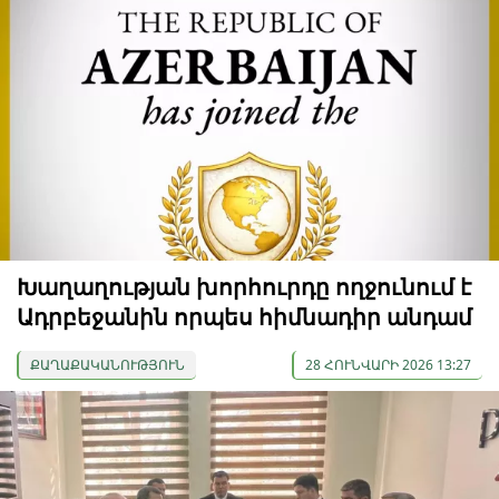
Խաղաղության խորհուրդը ողջունում է
Ադրբեջանին որպես հիմնադիր անդամ
ՔԱՂԱՔԱԿԱՆՈՒԹՅՈՒՆ
28 ՀՈՒՆՎԱՐԻ 2026 13:27