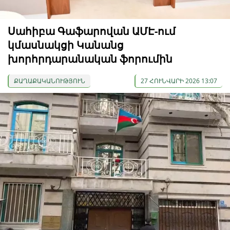
Սահիբա Գաֆարովան ԱՄԷ-ում
կմասնակցի Կանանց
խորհրդարանական ֆորումին
ՔԱՂԱՔԱԿԱՆՈՒԹՅՈՒՆ
27 ՀՈՒՆՎԱՐԻ 2026 13:07