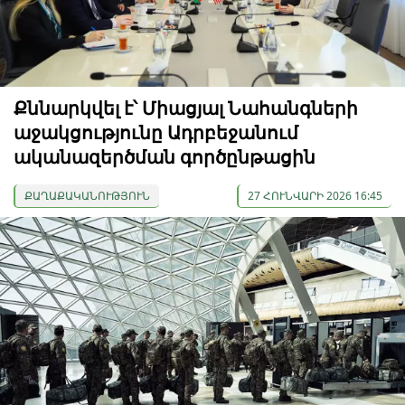
Քննարկվել է՝ Միացյալ Նահանգների
աջակցությունը Ադրբեջանում
ականազերծման գործընթացին
ՔԱՂԱՔԱԿԱՆՈՒԹՅՈՒՆ
27 ՀՈՒՆՎԱՐԻ 2026 16:45