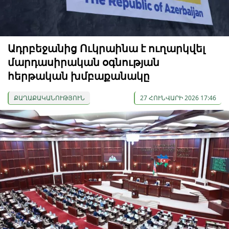
Ադրբեջանից Ուկրաինա է ուղարկվել
մարդասիրական օգնության
հերթական խմբաքանակը
ՔԱՂԱՔԱԿԱՆՈՒԹՅՈՒՆ
27 ՀՈՒՆՎԱՐԻ 2026 17:46