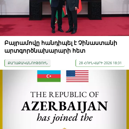
Բայրամովը հանդիպել է Չինաստանի
արտգործնախարարի հետ
ՔԱՂԱՔԱԿԱՆՈՒԹՅՈՒՆ
28 ՀՈՒՆՎԱՐԻ 2026 18:31