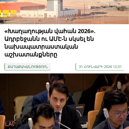
«Խաղաղության վահան 2026».
Ադրբեջանն ու ԱՄԷ-ն սկսել են
նախապատրաստական ​​
աշխատանքները
ՔԱՂԱՔԱԿԱՆՈՒԹՅՈՒՆ
31 ՀՈՒՆՎԱՐԻ 2026 12:31