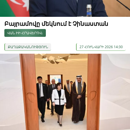
Բայրամովը մեկնում է Չինաստան
ՎԱՆ ԻԻ ՀՐԱՎԵՐՈՎ։
ՔԱՂԱՔԱԿԱՆՈՒԹՅՈՒՆ
27 ՀՈՒՆՎԱՐԻ 2026 14:30