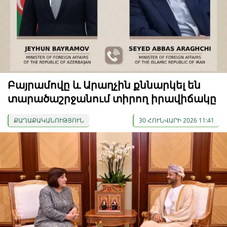
Բայրամովը և Արաղչին քննարկել են
տարածաշրջանում տիրող իրավիճակը
ՔԱՂԱՔԱԿԱՆՈՒԹՅՈՒՆ
30 ՀՈՒՆՎԱՐԻ 2026 11:41