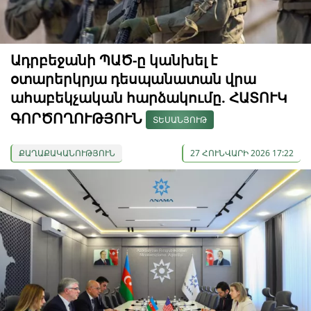
Ադրբեջանի ՊԱԾ-ը կանխել է
օտարերկրյա դեսպանատան վրա
ահաբեկչական հարձակումը. ՀԱՏՈՒԿ
ԳՈՐԾՈՂՈՒԹՅՈՒՆ
ՏԵՍԱՆՅՈՒԹ
ՔԱՂԱՔԱԿԱՆՈՒԹՅՈՒՆ
27 ՀՈՒՆՎԱՐԻ 2026 17:22