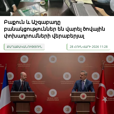
Բաքուն և Աշգաբադը
բանակցություններ են վարել ծովային
փոխադրումների վերաբերյալ
ՔԱՂԱՔԱԿԱՆՈՒԹՅՈՒՆ
28 ՀՈՒՆՎԱՐԻ 2026 11:28