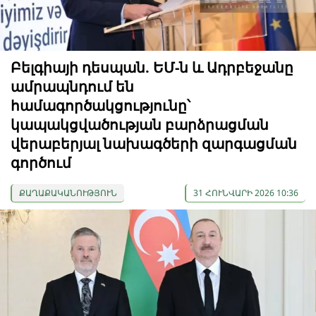
Բելգիայի դեսպան. ԵՄ-ն և Ադրբեջանը
ամրապնդում են
համագործակցությունը՝
կապակցվածության բարձրացման
վերաբերյալ նախագծերի զարգացման
գործում
ՔԱՂԱՔԱԿԱՆՈՒԹՅՈՒՆ
31 ՀՈՒՆՎԱՐԻ 2026 10:36