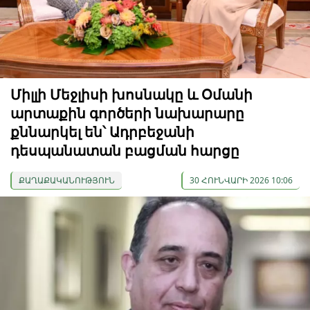
Միլլի Մեջլիսի խոսնակը և Օմանի
արտաքին գործերի նախարարը
քննարկել են՝ Ադրբեջանի
դեսպանատան բացման հարցը
ՔԱՂԱՔԱԿԱՆՈՒԹՅՈՒՆ
30 ՀՈՒՆՎԱՐԻ 2026 10:06