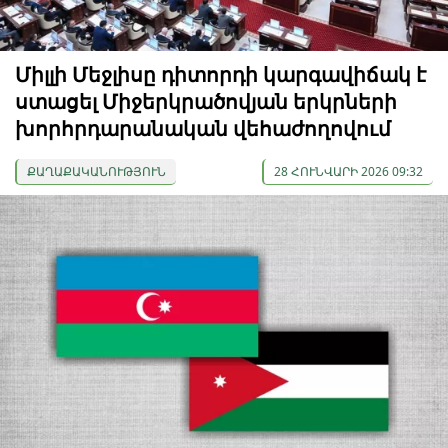
Միլլի Մեջլիսը դիտորդի կարգավիճակ է
ստացել Միջերկրածովյան երկրների
խորհրդարանական վեհաժողովում
ՔԱՂԱՔԱԿԱՆՈՒԹՅՈՒՆ
28 ՀՈՒՆՎԱՐԻ 2026 09:32