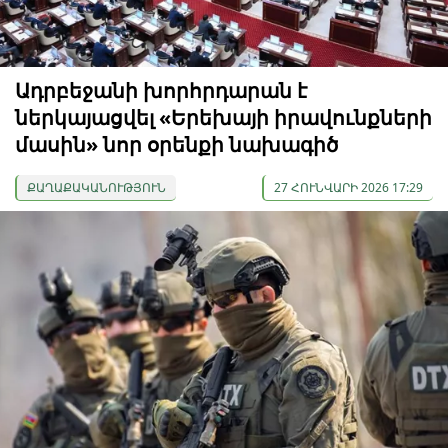
Ադրբեջանի խորհրդարան է
ներկայացվել «Երեխայի իրավունքների
մասին» նոր օրենքի նախագիծ
ՔԱՂԱՔԱԿԱՆՈՒԹՅՈՒՆ
27 ՀՈՒՆՎԱՐԻ 2026 17:29