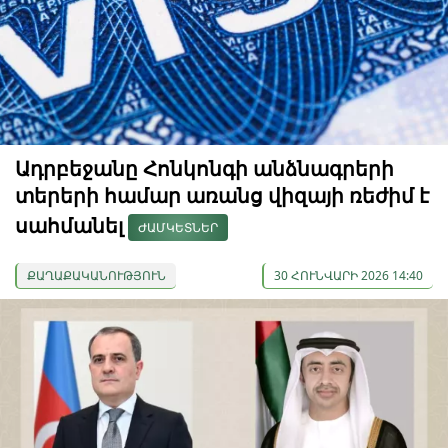
Ադրբեջանը Հոնկոնգի անձնագրերի
տերերի համար առանց վիզայի ռեժիմ է
սահմանել
ԺԱՄԿԵՏՆԵՐ
ՔԱՂԱՔԱԿԱՆՈՒԹՅՈՒՆ
30 ՀՈՒՆՎԱՐԻ 2026 14:40