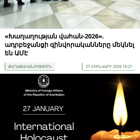
«Խաղաղության վահան-2026».
ադրբեջանցի զինվորականները մեկնել
են ԱՄԷ
ՔԱՂԱՔԱԿԱՆՈՒԹՅՈՒՆ
27 ՀՈՒՆՎԱՐԻ 2026 16:27