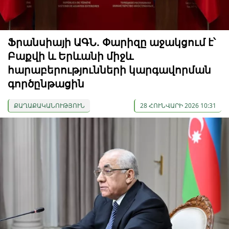
Ֆրանսիայի ԱԳՆ. Փարիզը աջակցում է՝
Բաքվի և Երևանի միջև
հարաբերությունների կարգավորման
գործընթացին
ՔԱՂԱՔԱԿԱՆՈՒԹՅՈՒՆ
28 ՀՈՒՆՎԱՐԻ 2026 10:31