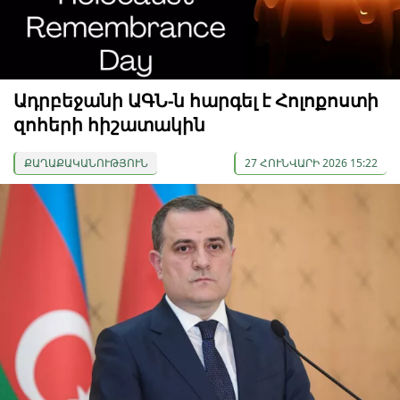
Ադրբեջանի ԱԳՆ-ն հարգել է Հոլոքոստի
զոհերի հիշատակին
ՔԱՂԱՔԱԿԱՆՈՒԹՅՈՒՆ
27 ՀՈՒՆՎԱՐԻ 2026 15:22