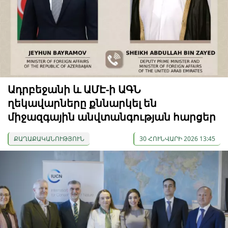
Ադրբեջանի և ԱՄԷ-ի ԱԳՆ
ղեկավարները քննարկել են
միջազգային անվտանգության հարցեր
ՔԱՂԱՔԱԿԱՆՈՒԹՅՈՒՆ
30 ՀՈՒՆՎԱՐԻ 2026 13:45