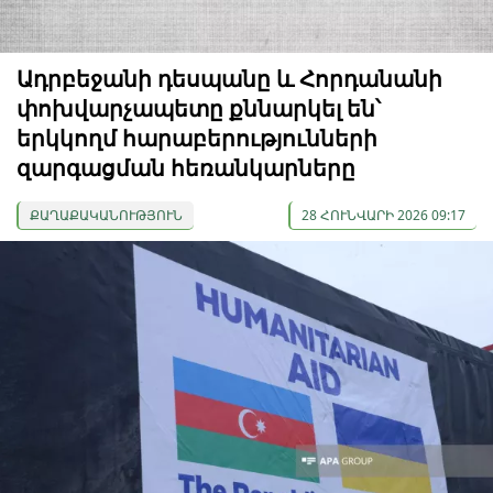
Ադրբեջանի դեսպանը և Հորդանանի
փոխվարչապետը քննարկել են՝
երկկողմ հարաբերությունների
զարգացման հեռանկարները
ՔԱՂԱՔԱԿԱՆՈՒԹՅՈՒՆ
28 ՀՈՒՆՎԱՐԻ 2026 09:17