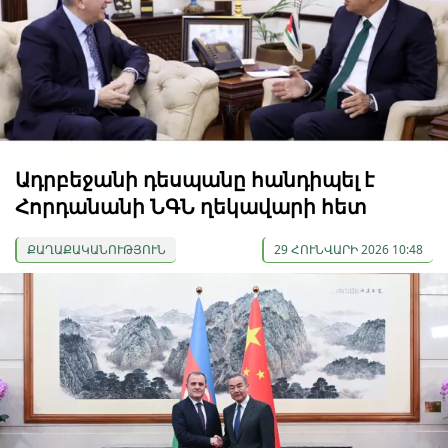
Ադրբեջանի դեսպանը հանդիպել է
Հորդանանի ՆԳՆ ղեկավարի հետ
ՔԱՂԱՔԱԿԱՆՈՒԹՅՈՒՆ
29 ՀՈՒՆՎԱՐԻ 2026 10:48