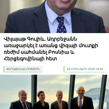
Վիլայաթ Գուլիև. Ադրբեջանն
առաջարկել է առանց վիզայի մուտքի
ռեժիմ սահմանել Բոսնիա և
Հերցեգովինայի հետ
ՔԱՂԱՔԱԿԱՆՈՒԹՅՈՒՆ
29 ՀՈՒՆՎԱՐԻ 2026 14:34