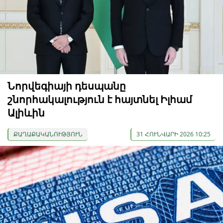
Նորվեգիայի դեսպանը
շնորհակալություն է հայտնել Իլհամ
Ալիևին
ՔԱՂԱՔԱԿԱՆՈՒԹՅՈՒՆ
31 ՀՈՒՆՎԱՐԻ 2026 10:25