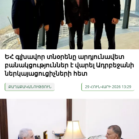
ԵՀ գլխավոր տնօրենը արդյունավետ
բանակցություններ է վարել Ադրբեջանի
ներկայացուցիչների հետ
ՔԱՂԱՔԱԿԱՆՈՒԹՅՈՒՆ
29 ՀՈՒՆՎԱՐԻ 2026 13:29