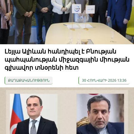
Լեյլա Ալիևան հանդիպել է Բնության
պահպանության միջազգային միության
գլխավոր տնօրենի հետ
ՔԱՂԱՔԱԿԱՆՈՒԹՅՈՒՆ
30 ՀՈՒՆՎԱՐԻ 2026 13:36