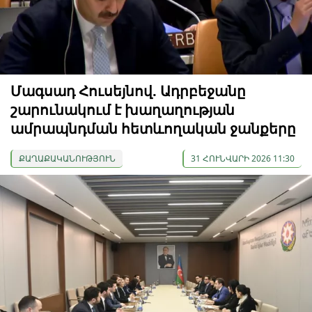
Մագսադ Հուսեյնով. Ադրբեջանը
շարունակում է խաղաղության
ամրապնդման հետևողական ջանքերը
ՔԱՂԱՔԱԿԱՆՈՒԹՅՈՒՆ
31 ՀՈՒՆՎԱՐԻ 2026 11:30