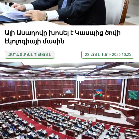
Ալի Ասադովը խոսել է Կասպից ծովի
էկոլոգիայի մասին
ՔԱՂԱՔԱԿԱՆՈՒԹՅՈՒՆ
28 ՀՈՒՆՎԱՐԻ 2026 10:25