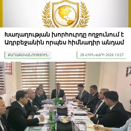
Խաղաղության խորհուրդը ողջունում է
Ադրբեջանին որպես հիմնադիր անդամ
ՔԱՂԱՔԱԿԱՆՈՒԹՅՈՒՆ
28 ՀՈՒՆՎԱՐԻ 2026 13:27