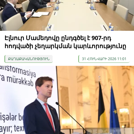
Էլնուր Մամեդովը ընդգծել է 907-րդ
հոդվածի չեղարկման կարևորությունը
ՔԱՂԱՔԱԿԱՆՈՒԹՅՈՒՆ
31 ՀՈՒՆՎԱՐԻ 2026 11:01