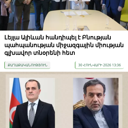
Լեյլա Ալիևան հանդիպել է Բնության
պահպանության միջազգային միության
գլխավոր տնօրենի հետ
ՔԱՂԱՔԱԿԱՆՈՒԹՅՈՒՆ
30 ՀՈՒՆՎԱՐԻ 2026 13:36