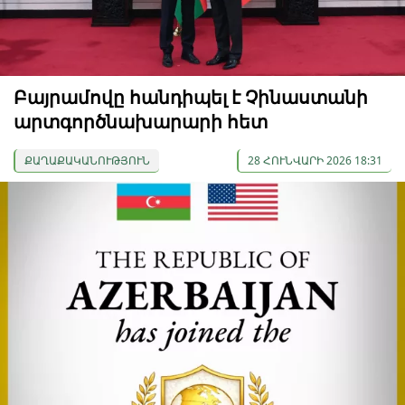
Բայրամովը հանդիպել է Չինաստանի
արտգործնախարարի հետ
ՔԱՂԱՔԱԿԱՆՈՒԹՅՈՒՆ
28 ՀՈՒՆՎԱՐԻ 2026 18:31