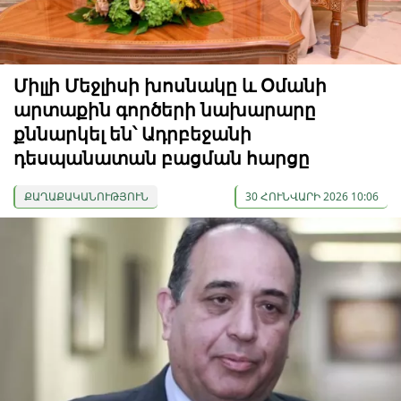
Միլլի Մեջլիսի խոսնակը և Օմանի
արտաքին գործերի նախարարը
քննարկել են՝ Ադրբեջանի
դեսպանատան բացման հարցը
ՔԱՂԱՔԱԿԱՆՈՒԹՅՈՒՆ
30 ՀՈՒՆՎԱՐԻ 2026 10:06