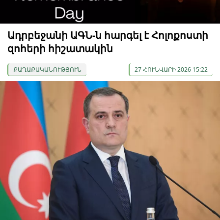
Ադրբեջանի ԱԳՆ-ն հարգել է Հոլոքոստի
զոհերի հիշատակին
ՔԱՂԱՔԱԿԱՆՈՒԹՅՈՒՆ
27 ՀՈՒՆՎԱՐԻ 2026 15:22