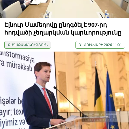
Էլնուր Մամեդովը ընդգծել է 907-րդ
հոդվածի չեղարկման կարևորությունը
ՔԱՂԱՔԱԿԱՆՈՒԹՅՈՒՆ
31 ՀՈՒՆՎԱՐԻ 2026 11:01