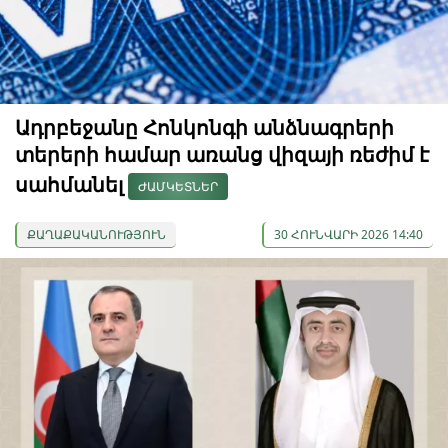
Ադրբեջանը Հոնկոնգի անձնագրերի
տերերի համար առանց վիզայի ռեժիմ է
սահմանել
ԺԱՄԿԵՏՆԵՐ
ՔԱՂԱՔԱԿԱՆՈՒԹՅՈՒՆ
30 ՀՈՒՆՎԱՐԻ 2026 14:40