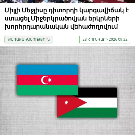
Միլլի Մեջլիսը դիտորդի կարգավիճակ է
ստացել Միջերկրածովյան երկրների
խորհրդարանական վեհաժողովում
ՔԱՂԱՔԱԿԱՆՈՒԹՅՈՒՆ
28 ՀՈՒՆՎԱՐԻ 2026 09:32