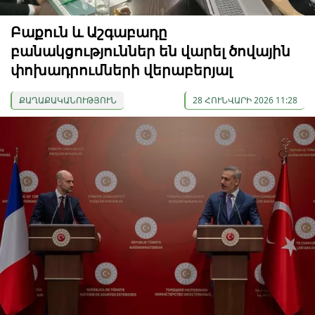
Բաքուն և Աշգաբադը
բանակցություններ են վարել ծովային
փոխադրումների վերաբերյալ
ՔԱՂԱՔԱԿԱՆՈՒԹՅՈՒՆ
28 ՀՈՒՆՎԱՐԻ 2026 11:28