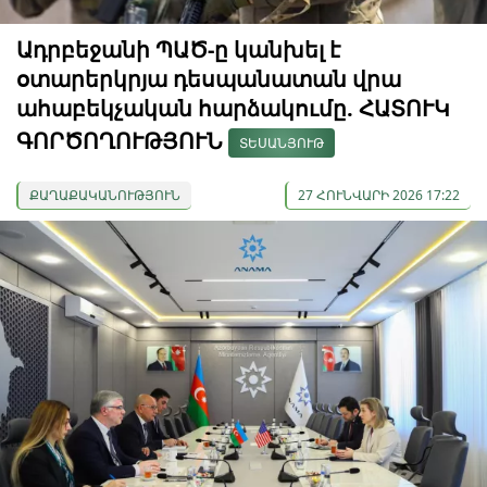
Ադրբեջանի ՊԱԾ-ը կանխել է
օտարերկրյա դեսպանատան վրա
ահաբեկչական հարձակումը. ՀԱՏՈՒԿ
ԳՈՐԾՈՂՈՒԹՅՈՒՆ
ՏԵՍԱՆՅՈՒԹ
ՔԱՂԱՔԱԿԱՆՈՒԹՅՈՒՆ
27 ՀՈՒՆՎԱՐԻ 2026 17:22