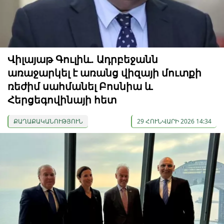
Վիլայաթ Գուլիև. Ադրբեջանն
առաջարկել է առանց վիզայի մուտքի
ռեժիմ սահմանել Բոսնիա և
Հերցեգովինայի հետ
ՔԱՂԱՔԱԿԱՆՈՒԹՅՈՒՆ
29 ՀՈՒՆՎԱՐԻ 2026 14:34