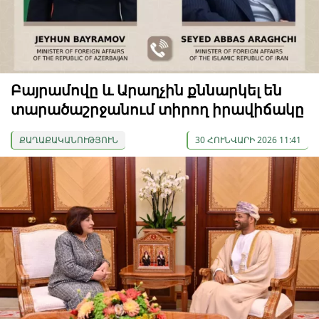
Բայրամովը և Արաղչին քննարկել են
տարածաշրջանում տիրող իրավիճակը
ՔԱՂԱՔԱԿԱՆՈՒԹՅՈՒՆ
30 ՀՈՒՆՎԱՐԻ 2026 11:41