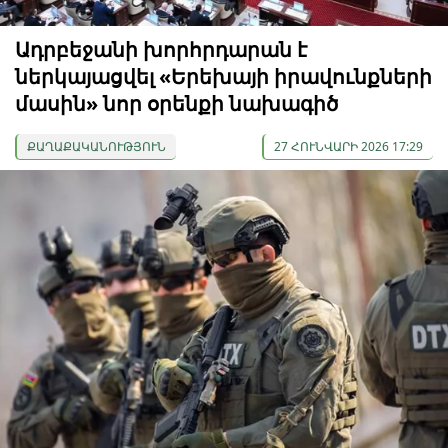
Ադրբեջանի խորհրդարան է
ներկայացվել «Երեխայի իրավունքների
մասին» նոր օրենքի նախագիծ
ՔԱՂԱՔԱԿԱՆՈՒԹՅՈՒՆ
27 ՀՈՒՆՎԱՐԻ 2026 17:29