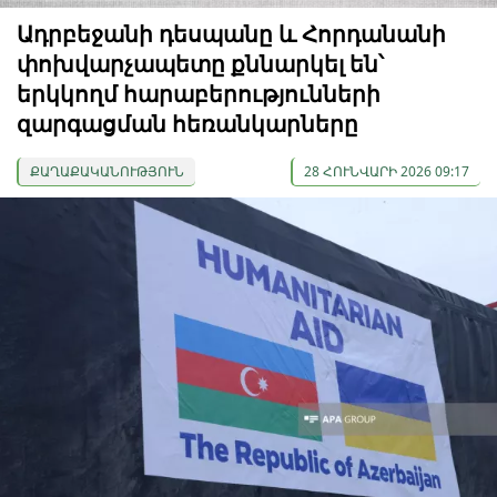
Ադրբեջանի դեսպանը և Հորդանանի
փոխվարչապետը քննարկել են՝
երկկողմ հարաբերությունների
զարգացման հեռանկարները
ՔԱՂԱՔԱԿԱՆՈՒԹՅՈՒՆ
28 ՀՈՒՆՎԱՐԻ 2026 09:17