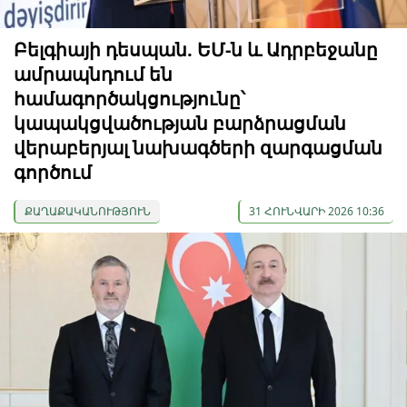
Բելգիայի դեսպան. ԵՄ-ն և Ադրբեջանը
ամրապնդում են
համագործակցությունը՝
կապակցվածության բարձրացման
վերաբերյալ նախագծերի զարգացման
գործում
ՔԱՂԱՔԱԿԱՆՈՒԹՅՈՒՆ
31 ՀՈՒՆՎԱՐԻ 2026 10:36