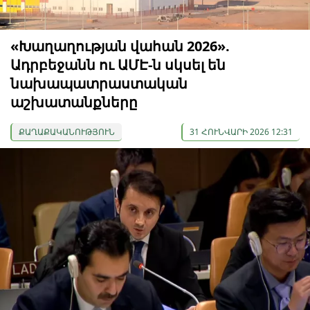
«Խաղաղության վահան 2026».
Ադրբեջանն ու ԱՄԷ-ն սկսել են
նախապատրաստական ​​
աշխատանքները
ՔԱՂԱՔԱԿԱՆՈՒԹՅՈՒՆ
31 ՀՈՒՆՎԱՐԻ 2026 12:31