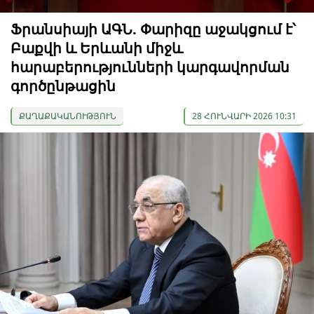
Ֆրանսիայի ԱԳՆ. Փարիզը աջակցում է՝
Բաքվի և Երևանի միջև
հարաբերությունների կարգավորման
գործընթացին
ՔԱՂԱՔԱԿԱՆՈՒԹՅՈՒՆ
28 ՀՈՒՆՎԱՐԻ 2026 10:31