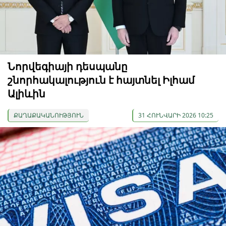
Նորվեգիայի դեսպանը
շնորհակալություն է հայտնել Իլհամ
Ալիևին
ՔԱՂԱՔԱԿԱՆՈՒԹՅՈՒՆ
31 ՀՈՒՆՎԱՐԻ 2026 10:25