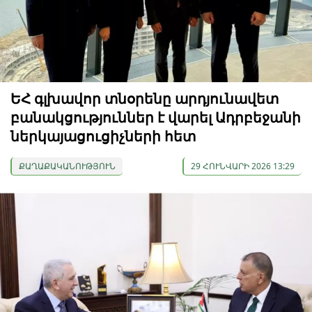
ԵՀ գլխավոր տնօրենը արդյունավետ
բանակցություններ է վարել Ադրբեջանի
ներկայացուցիչների հետ
ՔԱՂԱՔԱԿԱՆՈՒԹՅՈՒՆ
29 ՀՈՒՆՎԱՐԻ 2026 13:29