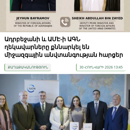
Ադրբեջանի և ԱՄԷ-ի ԱԳՆ
ղեկավարները քննարկել են
միջազգային անվտանգության հարցեր
ՔԱՂԱՔԱԿԱՆՈՒԹՅՈՒՆ
30 ՀՈՒՆՎԱՐԻ 2026 13:45