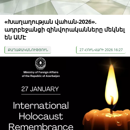
«Խաղաղության վահան-2026».
ադրբեջանցի զինվորականները մեկնել
են ԱՄԷ
ՔԱՂԱՔԱԿԱՆՈՒԹՅՈՒՆ
27 ՀՈՒՆՎԱՐԻ 2026 16:27