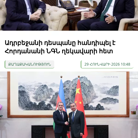
Ադրբեջանի դեսպանը հանդիպել է
Հորդանանի ՆԳՆ ղեկավարի հետ
ՔԱՂԱՔԱԿԱՆՈՒԹՅՈՒՆ
29 ՀՈՒՆՎԱՐԻ 2026 10:48