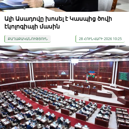
Ալի Ասադովը խոսել է Կասպից ծովի
էկոլոգիայի մասին
ՔԱՂԱՔԱԿԱՆՈՒԹՅՈՒՆ
28 ՀՈՒՆՎԱՐԻ 2026 10:25