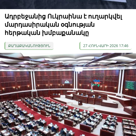
Ադրբեջանից Ուկրաինա է ուղարկվել
մարդասիրական օգնության
հերթական խմբաքանակը
ՔԱՂԱՔԱԿԱՆՈՒԹՅՈՒՆ
27 ՀՈՒՆՎԱՐԻ 2026 17:46