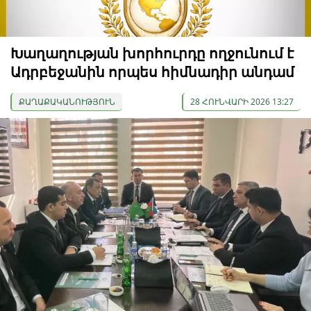
Խաղաղության խորհուրդը ողջունում է
Ադրբեջանին որպես հիմնադիր անդամ
ՔԱՂԱՔԱԿԱՆՈՒԹՅՈՒՆ
28 ՀՈՒՆՎԱՐԻ 2026 13:27