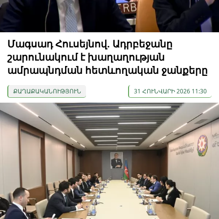
Մագսադ Հուսեյնով. Ադրբեջանը
շարունակում է խաղաղության
ամրապնդման հետևողական ջանքերը
ՔԱՂԱՔԱԿԱՆՈՒԹՅՈՒՆ
31 ՀՈՒՆՎԱՐԻ 2026 11:30