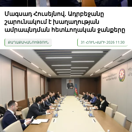
Մագսադ Հուսեյնով. Ադրբեջանը
շարունակում է խաղաղության
ամրապնդման հետևողական ջանքերը
ՔԱՂԱՔԱԿԱՆՈՒԹՅՈՒՆ
31 ՀՈՒՆՎԱՐԻ 2026 11:30