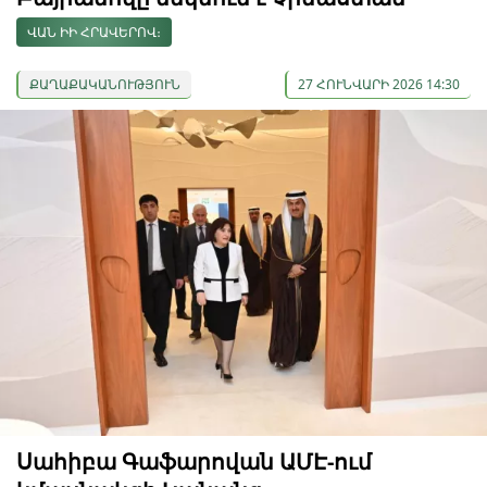
ՎԱՆ ԻԻ ՀՐԱՎԵՐՈՎ։
ՔԱՂԱՔԱԿԱՆՈՒԹՅՈՒՆ
27 ՀՈՒՆՎԱՐԻ 2026 14:30
Սահիբա Գաֆարովան ԱՄԷ-ում