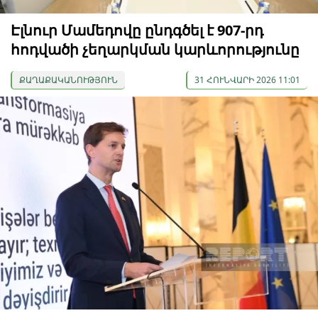
Էլնուր Մամեդովը ընդգծել է 907-րդ
հոդվածի չեղարկման կարևորությունը
ՔԱՂԱՔԱԿԱՆՈՒԹՅՈՒՆ
31 ՀՈՒՆՎԱՐԻ 2026 11:01