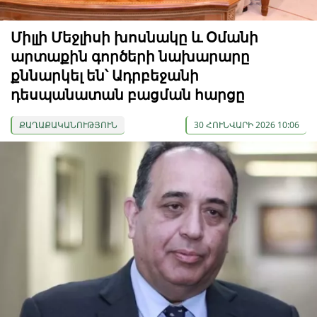
Միլլի Մեջլիսի խոսնակը և Օմանի
արտաքին գործերի նախարարը
քննարկել են՝ Ադրբեջանի
դեսպանատան բացման հարցը
ՔԱՂԱՔԱԿԱՆՈՒԹՅՈՒՆ
30 ՀՈՒՆՎԱՐԻ 2026 10:06