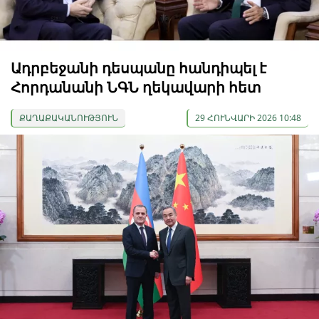
Ադրբեջանի դեսպանը հանդիպել է
Հորդանանի ՆԳՆ ղեկավարի հետ
ՔԱՂԱՔԱԿԱՆՈՒԹՅՈՒՆ
29 ՀՈՒՆՎԱՐԻ 2026 10:48