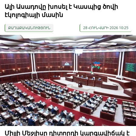
Ալի Ասադովը խոսել է Կասպից ծովի
էկոլոգիայի մասին
ՔԱՂԱՔԱԿԱՆՈՒԹՅՈՒՆ
28 ՀՈՒՆՎԱՐԻ 2026 10:25
Միլլի Մեջլիսը դիտորդի կարգավիճակ է