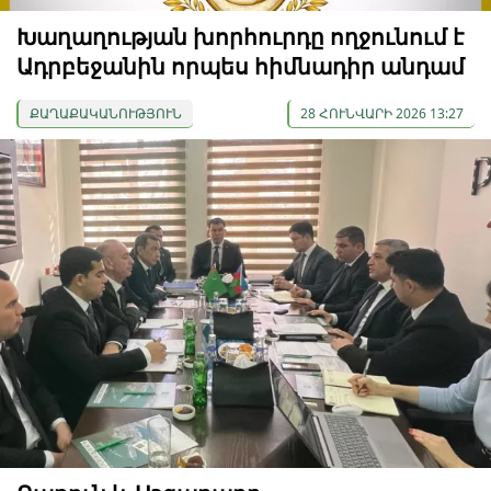
Խաղաղության խորհուրդը ողջունում է
Ադրբեջանին որպես հիմնադիր անդամ
ՔԱՂԱՔԱԿԱՆՈՒԹՅՈՒՆ
28 ՀՈՒՆՎԱՐԻ 2026 13:27