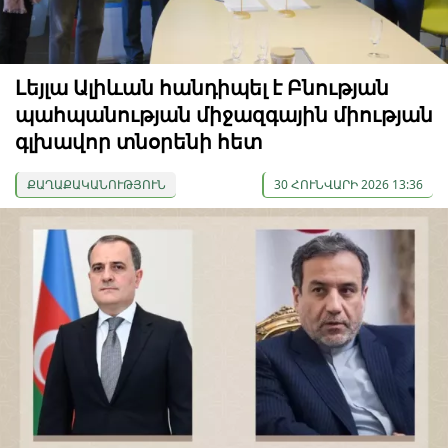
Լեյլա Ալիևան հանդիպել է Բնության
պահպանության միջազգային միության
գլխավոր տնօրենի հետ
ՔԱՂԱՔԱԿԱՆՈՒԹՅՈՒՆ
30 ՀՈՒՆՎԱՐԻ 2026 13:36