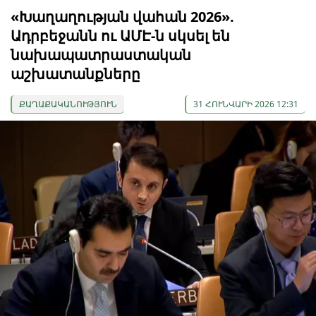
«Խաղաղության վահան 2026».
Ադրբեջանն ու ԱՄԷ-ն սկսել են
նախապատրաստական ​​
աշխատանքները
ՔԱՂԱՔԱԿԱՆՈՒԹՅՈՒՆ
31 ՀՈՒՆՎԱՐԻ 2026 12:31