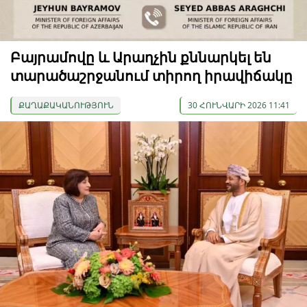
Բայրամովը և Արաղչին քննարկել են
տարածաշրջանում տիրող իրավիճակը
ՔԱՂԱՔԱԿԱՆՈՒԹՅՈՒՆ
30 ՀՈՒՆՎԱՐԻ 2026 11:41