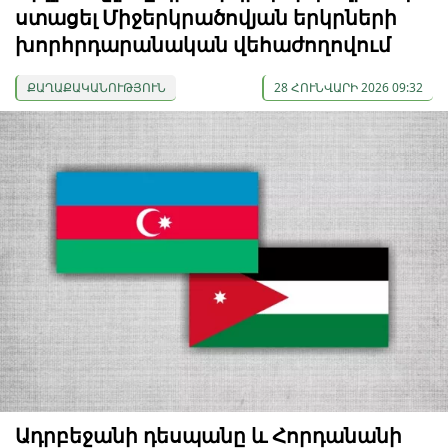
ստացել Միջերկրածովյան երկրների
խորհրդարանական վեհաժողովում
ՔԱՂԱՔԱԿԱՆՈՒԹՅՈՒՆ
28 ՀՈՒՆՎԱՐԻ 2026 09:32
Ադրբեջանի դեսպանը և Հորդանանի