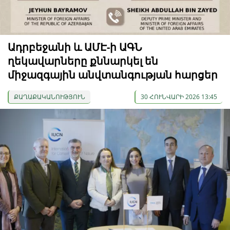
Ադրբեջանի և ԱՄԷ-ի ԱԳՆ
ղեկավարները քննարկել են
միջազգային անվտանգության հարցեր
ՔԱՂԱՔԱԿԱՆՈՒԹՅՈՒՆ
30 ՀՈՒՆՎԱՐԻ 2026 13:45