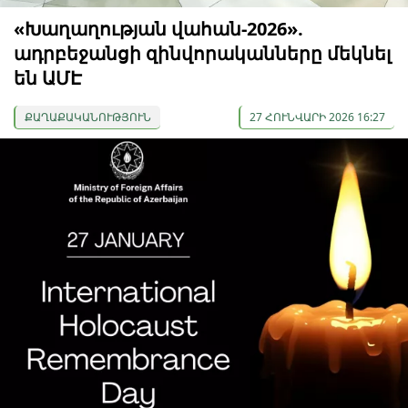
«Խաղաղության վահան-2026».
ադրբեջանցի զինվորականները մեկնել
են ԱՄԷ
ՔԱՂԱՔԱԿԱՆՈՒԹՅՈՒՆ
27 ՀՈՒՆՎԱՐԻ 2026 16:27