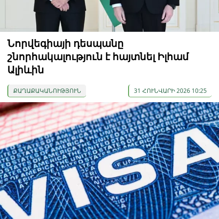
Նորվեգիայի դեսպանը
շնորհակալություն է հայտնել Իլհամ
Ալիևին
ՔԱՂԱՔԱԿԱՆՈՒԹՅՈՒՆ
31 ՀՈՒՆՎԱՐԻ 2026 10:25