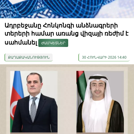
Ադրբեջանը Հոնկոնգի անձնագրերի
տերերի համար առանց վիզայի ռեժիմ է
սահմանել
ԺԱՄԿԵՏՆԵՐ
ՔԱՂԱՔԱԿԱՆՈՒԹՅՈՒՆ
30 ՀՈՒՆՎԱՐԻ 2026 14:40