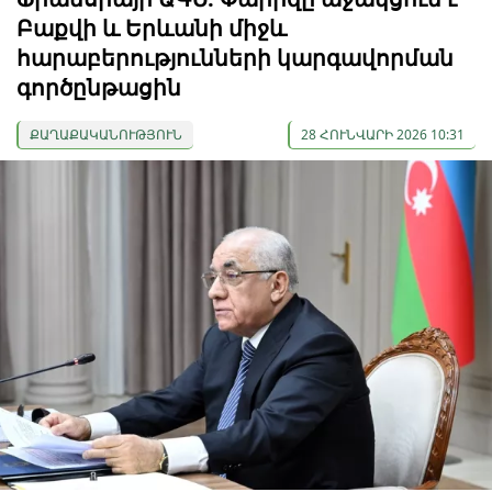
Բաքվի և Երևանի միջև
հարաբերությունների կարգավորման
գործընթացին
ՔԱՂԱՔԱԿԱՆՈՒԹՅՈՒՆ
28 ՀՈՒՆՎԱՐԻ 2026 10:31