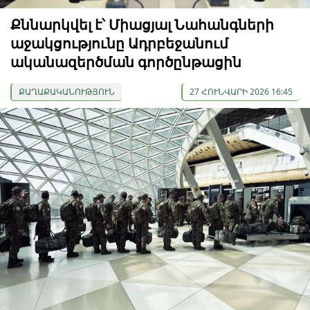
Քննարկվել է՝ Միացյալ Նահանգների
աջակցությունը Ադրբեջանում
ականազերծման գործընթացին
ՔԱՂԱՔԱԿԱՆՈՒԹՅՈՒՆ
27 ՀՈՒՆՎԱՐԻ 2026 16:45