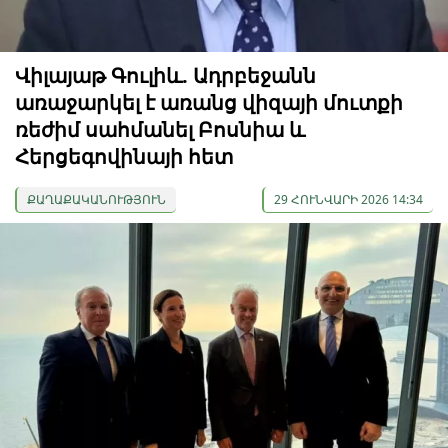
Վիլայաթ Գուլիև. Ադրբեջանն
առաջարկել է առանց վիզայի մուտքի
ռեժիմ սահմանել Բոսնիա և
Հերցեգովինայի հետ
ՔԱՂԱՔԱԿԱՆՈՒԹՅՈՒՆ
29 ՀՈՒՆՎԱՐԻ 2026 14:34