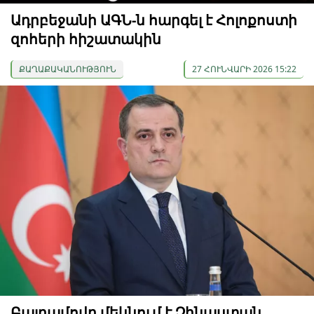
Ադրբեջանի ԱԳՆ-ն հարգել է Հոլոքոստի
զոհերի հիշատակին
ՔԱՂԱՔԱԿԱՆՈՒԹՅՈՒՆ
27 ՀՈՒՆՎԱՐԻ 2026 15:22
Բայրամովը մեկնում է Չինաստան