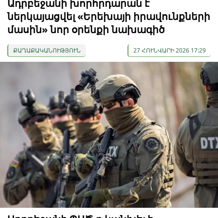
Ադրբեջանի խորհրդարան է
ներկայացվել «Երեխայի իրավունքների
մասին» նոր օրենքի նախագիծ
ՔԱՂԱՔԱԿԱՆՈՒԹՅՈՒՆ
27 ՀՈՒՆՎԱՐԻ 2026 17:29