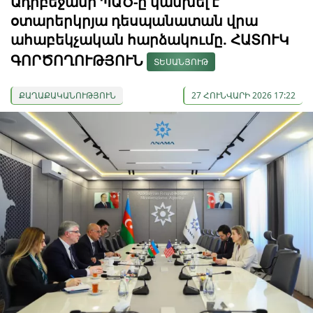
Ադրբեջանի ՊԱԾ-ը կանխել է
օտարերկրյա դեսպանատան վրա
ահաբեկչական հարձակումը. ՀԱՏՈՒԿ
ԳՈՐԾՈՂՈՒԹՅՈՒՆ
ՏԵՍԱՆՅՈՒԹ
ՔԱՂԱՔԱԿԱՆՈՒԹՅՈՒՆ
27 ՀՈՒՆՎԱՐԻ 2026 17:22