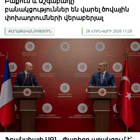
Բաքուն և Աշգաբադը
բանակցություններ են վարել ծովային
փոխադրումների վերաբերյալ
ՔԱՂԱՔԱԿԱՆՈՒԹՅՈՒՆ
28 ՀՈՒՆՎԱՐԻ 2026 11:28
Ֆրանսիայի ԱԳՆ. Փարիզը աջակցում է՝