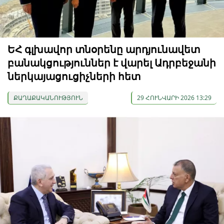
ԵՀ գլխավոր տնօրենը արդյունավետ
բանակցություններ է վարել Ադրբեջանի
ներկայացուցիչների հետ
ՔԱՂԱՔԱԿԱՆՈՒԹՅՈՒՆ
29 ՀՈՒՆՎԱՐԻ 2026 13:29