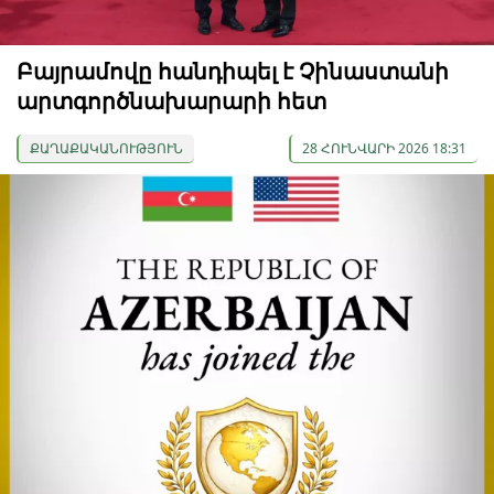
Բայրամովը հանդիպել է Չինաստանի
արտգործնախարարի հետ
ՔԱՂԱՔԱԿԱՆՈՒԹՅՈՒՆ
28 ՀՈՒՆՎԱՐԻ 2026 18:31