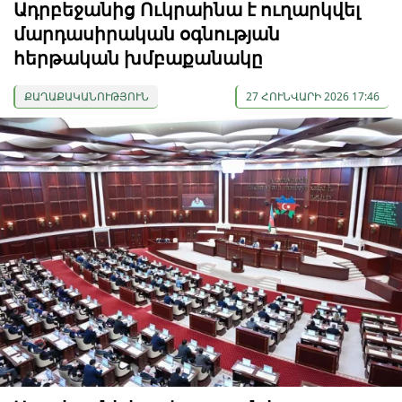
Ադրբեջանից Ուկրաինա է ուղարկվել
մարդասիրական օգնության
հերթական խմբաքանակը
ՔԱՂԱՔԱԿԱՆՈՒԹՅՈՒՆ
27 ՀՈՒՆՎԱՐԻ 2026 17:46