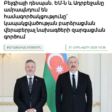
Բելգիայի դեսպան. ԵՄ-ն և Ադրբեջանը
ամրապնդում են
համագործակցությունը՝
կապակցվածության բարձրացման
վերաբերյալ նախագծերի զարգացման
գործում
ՔԱՂԱՔԱԿԱՆՈՒԹՅՈՒՆ
31 ՀՈՒՆՎԱՐԻ 2026 10:36