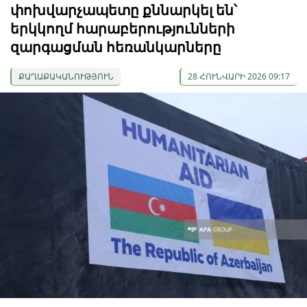
փոխվարչապետը քննարկել են՝
երկկողմ հարաբերությունների
զարգացման հեռանկարները
ՔԱՂԱՔԱԿԱՆՈՒԹՅՈՒՆ
28 ՀՈՒՆՎԱՐԻ 2026 09:17