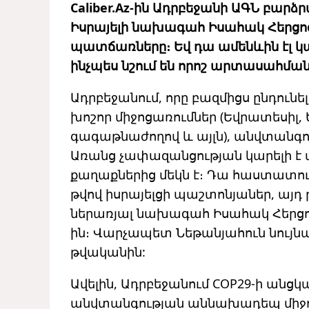
Caliber.Az-ին Ադրբեջանի ԱԳՆ բարձ
Իսրայելի նախագահ Իսահակ Հերցոգ
պատճառները։ Եվ դա ամենևին էլ կ
ինչպես նշում են որոշ արտասահմա
Ադրբեջանում, որը բազմիցս ընդու
խոշոր միջոցառումներ (Եվրատեսիլ
գագաթնաժողով և այլն), անվտանգո
Առանց չափազանցության կարելի է
քաղաքներից մեկն է։ Դա հաստատում
թվով իսրայելցի պաշտոնյաներ, այդ 
ներառյալ նախագահ Իսահակ Հերցոգը
ին։ Վարչապետ Նեթանյահուն նույնպե
թվականին:
Ավելին, Ադրբեջանում COP29-ի անց
անվտանգության աննախադեպ միջոց