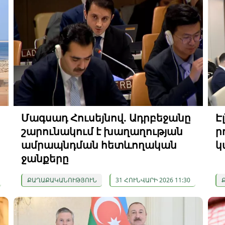
Մագսադ Հուսեյնով. Ադրբեջանը
Է
շարունակում է խաղաղության
ր
ամրապնդման հետևողական
կ
ջանքերը
ՔԱՂԱՔԱԿԱՆՈՒԹՅՈՒՆ
31 ՀՈՒՆՎԱՐԻ 2026 11:30