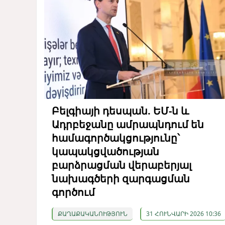
Բելգիայի դեսպան. ԵՄ-ն և
Ադրբեջանը ամրապնդում են
համագործակցությունը՝
կապակցվածության
բարձրացման վերաբերյալ
նախագծերի զարգացման
գործում
ՔԱՂԱՔԱԿԱՆՈՒԹՅՈՒՆ
31 ՀՈՒՆՎԱՐԻ 2026 10:36