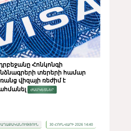
դրբեջանը Հոնկոնգի
նձնագրերի տերերի համար
ռանց վիզայի ռեժիմ է
ահմանել
ԺԱՄԿԵՏՆԵՐ
ՔԱՂԱՔԱԿԱՆՈՒԹՅՈՒՆ
30 ՀՈՒՆՎԱՐԻ 2026 14:40