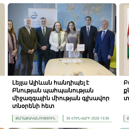
Լեյլա Ալիևան հանդիպել է
Բ
Բնության պահպանության
ք
միջազգային միության գլխավոր
տ
տնօրենի հետ
ՔԱՂԱՔԱԿԱՆՈՒԹՅՈՒՆ
30 ՀՈՒՆՎԱՐԻ 2026 13:36