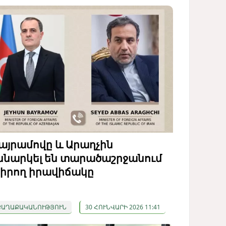
այրամովը և Արաղչին
ննարկել են տարածաշրջանում
իրող իրավիճակը
ՔԱՂԱՔԱԿԱՆՈՒԹՅՈՒՆ
30 ՀՈՒՆՎԱՐԻ 2026 11:41