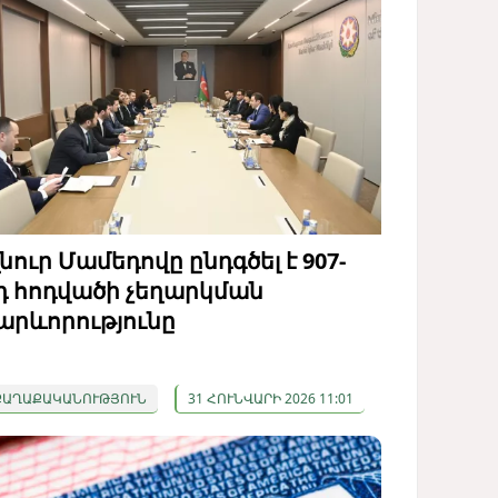
լնուր Մամեդովը ընդգծել է 907-
դ հոդվածի չեղարկման
արևորությունը
ՔԱՂԱՔԱԿԱՆՈՒԹՅՈՒՆ
31 ՀՈՒՆՎԱՐԻ 2026 11:01