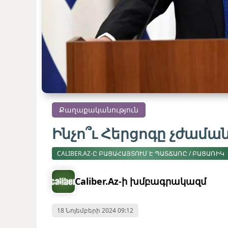
Քաղաքականություն
Ինչո՞ւ Հերցոգը չժամա
CALIBER.AZ-Ը ԲԱՑԱՀԱՅՏՈՒՄ Է ՊԱՏՃԱՌԸ / ԲԱՑԱՌԻԿ
Caliber.Az-ի խմբագրակազմ
18 Նոյեմբերի 2024 09:12