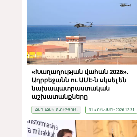
«Խաղաղության վահան 2026».
Ադրբեջանն ու ԱՄԷ-ն սկսել են
նախապատրաստական ​​
աշխատանքները
ՔԱՂԱՔԱԿԱՆՈՒԹՅՈՒՆ
31 ՀՈՒՆՎԱՐԻ 2026 12:31