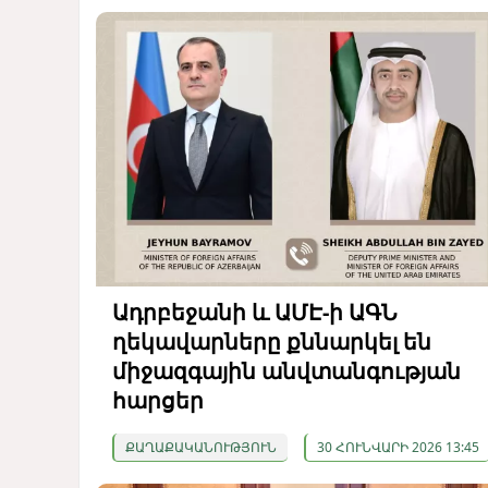
Ադրբեջանի և ԱՄԷ-ի ԱԳՆ
ղեկավարները քննարկել են
միջազգային անվտանգության
հարցեր
ՔԱՂԱՔԱԿԱՆՈՒԹՅՈՒՆ
30 ՀՈՒՆՎԱՐԻ 2026 13:45