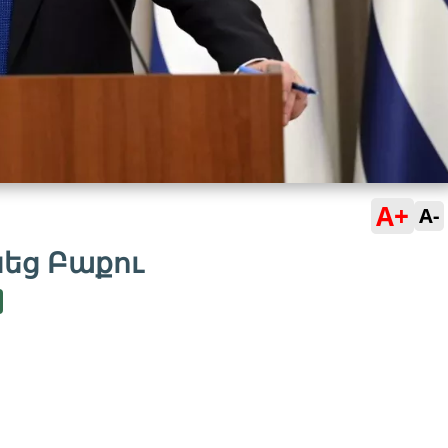
A+
A-
նեց Բաքու