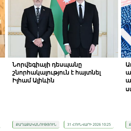
Նորվեգիայի դեսպանը
Ա
շնորհակալություն է հայտնել
ա
Իլհամ Ալիևին
ա
ս
ՔԱՂԱՔԱԿԱՆՈՒԹՅՈՒՆ
31 ՀՈՒՆՎԱՐԻ 2026 10:25